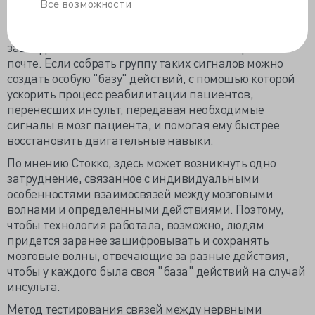
Межмозговая коммуникация не обязательно требует
Все возможности
одновременного присутствия "отправителя" и
"получателя". Недавно ученые отправили
зашифрованные мозговые волны по электронной
почте. Если собрать группу таких сигналов можно
создать особую "базу" действий, с помощью которой
ускорить процесс реабилитации пациентов,
перенесших инсульт, передавая необходимые
сигналы в мозг пациента, и помогая ему быстрее
восстановить двигательные навыки.
По мнению Стокко, здесь может возникнуть одно
затруднение, связанное с индивидуальными
особенностями взаимосвязей между мозговыми
волнами и определенными действиями. Поэтому,
чтобы технология работала, возможно, людям
придется заранее зашифровывать и сохранять
мозговые волны, отвечающие за разные действия,
чтобы у каждого была своя "база" действий на случай
инсульта.
Метод тестирования связей между нервными