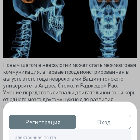
Новым шагом в неврологии может стать межмозговая
коммуникация, впервые продемонстрированная в
августе этого года неврологами Вашингтонского
университета Андреа Стокко и Раджешом Рао.
Умение передавать сигналы двигательной зоны коры
от одного мозга другому нужно для развития
нейрореабилитации - новой области в медицине,
цель которой помочь людям с серьезными
повреждениями мозга заново освоить базовые
Регистрация
Регистрация
Вход
Вход
навыки, например, глотание, с помощью стимуляции
соответствующих нейронов. О прорывной технологии