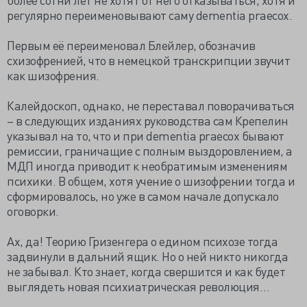
регулярно переименовывают саму dementia praecox.
Первым её переименовал Блейлер, обозначив
схизофренией, что в немецкой транскрипции звучит
как шизофрения.
Калейдоскоп, однако, не переставал поворачиваться
– в следующих изданиях руководства сам Крепелин
указывал на то, что и при dementia praecox бывают
ремиссии, граничащие с полным выздоровлением, а
МДП иногда приводит к необратимым изменениям
психики. В общем, хотя учение о шизофрении тогда и
сформировалось, но уже в самом начале допускало
оговорки.
Ах, да! Теорию Гризенгера о едином психозе тогда
задвинули в дальний ящик. Но о ней никто никогда
не забывал. Кто знает, когда свершится и как будет
выглядеть новая психиатрическая революция…