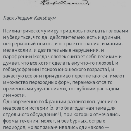
Карл Людвиг Кальбаум
Психиатрическому миру пришлось покивать головами
и убедиться, что да, действительно, есть и единый,
непрерывный психоз, и острые состояния, и мании-
меланхолии, и двигательные нарушения, и
парафрении (когда человек считает себя великим и
думает, что все хотят сделать ему что-то плохое), и
гебоидофрении (психоз юношеского возраста), и
зачастую все они причудливо переплетаются, имеют
множество переходных форм, перемежаются то
временными улучшениями, то глубоким распадом
личности.
Одновременно во Франции развивалось учение о
неврозах и истерии (о, это благодатная тема для
отдельного обсуждения!), при которых отмечались
формы течения, может, и без бурных, острых
периодов, но вот заканчивались одинаково —