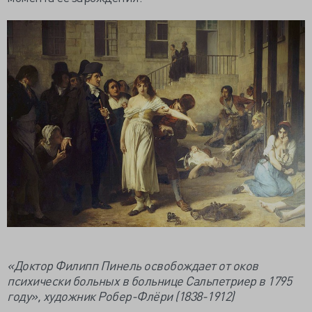
«Доктор Филипп Пинель освобождает от оков
психически больных в больнице Сальпетриер в 1795
году», художник Робер-Флёри (1838-1912)