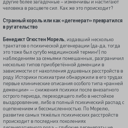
другие более загадочные – изменчивы и настигают
человека в расцвете сил. Как же это происходит?
Странный король или как «дегенерат» превратился
в ругательство
Бенедикт Огюстен Морель
, издавший несколько
трактатов о психической дегенерации (да-да, тогда
это тоже был сугубо медицинский термин!) по
наблюдениям за семьями помешанных, разграничил
несколько типов приобретённой деменции в
зависимости от накопления душевных расстройств в
роду. Историки психиатрии обнаружили в его трудах
первые клинические описания особого типа «ранней
деменции» — снижения психики после внезапного
острого периода, переходящего либо в нестойкое
выздоровление, либо в полный психический распад с
оцепенением и бессмысленностью. По Морелю,
развитие самых тяжёлых психических расстройств
происходит в последних поколениях
дегенеративного рода – глубокие дегенераты не