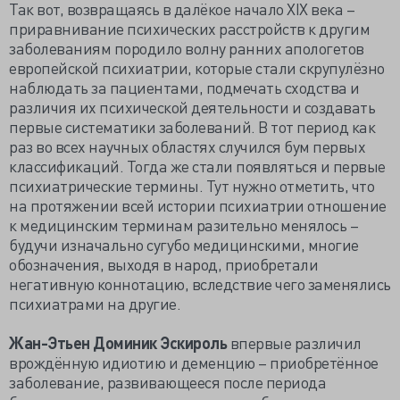
Так вот, возвращаясь в далёкое начало XIX века –
приравнивание психических расстройств к другим
заболеваниям породило волну ранних апологетов
европейской психиатрии, которые стали скрупулёзно
наблюдать за пациентами, подмечать сходства и
различия их психической деятельности и создавать
первые систематики заболеваний. В тот период как
раз во всех научных областях случился бум первых
классификаций. Тогда же стали появляться и первые
психиатрические термины. Тут нужно отметить, что
на протяжении всей истории психиатрии отношение
к медицинским терминам разительно менялось –
будучи изначально сугубо медицинскими, многие
обозначения, выходя в народ, приобретали
негативную коннотацию, вследствие чего заменялись
психиатрами на другие.
Жан-Этьен Доминик Эскироль
впервые различил
врождённую идиотию и деменцию – приобретённое
заболевание, развивающееся после периода