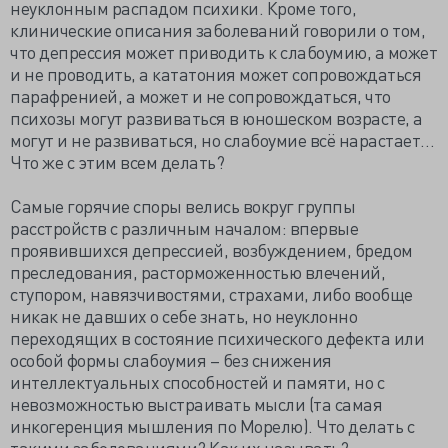
неуклонным распадом психики. Кроме того,
клинические описания заболеваний говорили о том,
что депрессия может приводить к слабоумию, а может
и не проводить, а кататония может сопровождаться
парафренией, а может и не сопровождаться, что
психозы могут развиваться в юношеском возрасте, а
могут и не развиваться, но слабоумие всё нарастает…
Что же с этим всем делать?
Самые горячие споры велись вокруг группы
расстройств с различным началом: впервые
проявившихся депрессией, возбуждением, бредом
преследования, расторможенностью влечений,
ступором, навязчивостями, страхами, либо вообще
никак не давших о себе знать, но неуклонно
переходящих в состояние психического дефекта или
особой формы слабоумия – без снижения
интеллектуальных способностей и памяти, но с
невозможностью выстраивать мысли (та самая
инкогеренция мышления по Морелю). Что делать с
такими заболеваниями? Как их называть?