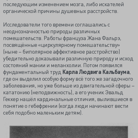
последующим изменением мозга, либо искателей
органической причины душевных расстройств.
Исследователи того времени соглашались с
неоднозначностью природы различных
помешательств. Работы француза Жана Фальрэ,
посвящённые «циркулярному помешательству»
(ныне – биполярное аффективное расстройство)
убедительно доказывали различную природу и исход
состояний мании и меланхолии. Потом появился
фундаментальный труд
Карла Людвига Кальбаума
,
где он выделил особую форму всё того же загадочного
заболевания, но уже больше из двигательной сферы –
кататонию (неподвижность), а его ученик Эвальд
Геккер нашёл кардинальные отличия, вылившиеся в
понятие о гебефрении (когда люди начинают вести
себя подобно маленьким детям).