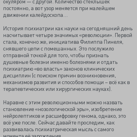
окуляром — с другой. Количество стеклышек
постоянно, а вот узор меняется при малейшем
движении калейдоскопа…
История психиатрии как науки на сегодняшний день
насчитывает четыре значимых «революции». Первой
стала, конечно же, инициатива Филиппа Пинеля,
снявшего цепи с помешанных. Это послужило
отправной точкой для того, чтобы признать
душевные болезни именно болезнями и отдать
психиатрию «во власть» законов клинических
дисциплин (с поиском причин возникновения,
механизмов развития и способов помощи – всё как в
терапевтических или хирургических науках).
Наравне с этим революционными можно назвать
становление «нозологической эры», изобретение
нейролептиков и расшифровку генома, однако, это
всё уже после. Сейчас давайте проследим, как
развивалась психиатрическая мысль с самого
момента её зарождения.