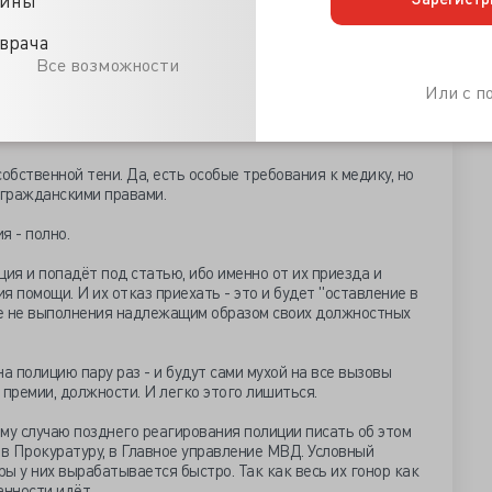
е дышать самоотверженно "рот в рот" именно по причине
врача
 жизни).
Все возможности
Или с 
адрываться, таская всё самим, и нарываться, выясняя с
ызывайте на себя МЧС и пусть ОНИ едут хоть сутки до вас.
обственной тени. Да, есть особые требования к медику, но
 гражданскими правами.
я - полно.
ция и попадёт под статью, ибо именно от их приезда и
 помощи. И их отказ приехать - это и будет "оставление в
вие не выполнения надлежащим образом своих должностных
 полицию пару раз - и будут сами мухой на все вызовы
, премии, должности. И легко этого лишиться.
му случаю позднего реагирования полиции писать об этом
 в Прокуратуру, в Главное управление МВД. Условный
ы у них вырабатывается быстро. Так как весь их гонор как
анности идёт.