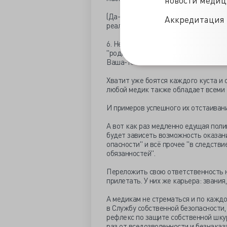
(Да-да, на улице Вы имеете право н
Аккредитация 
реального риска Вашему здоровью и
6. Некому нести пациента? НЕ надо н
"родственниками", кто что обязан; в
Ваша-то печаль в чём?
Хватит уже боятся каждого куста и с
любой медик также обладает всеми
И примеров успешного их отстаивани
А вот как раз медленно едущая поли
будет зависеть возможность оказания
опасности" и всё прочее "в следст
обязанностей".
Переложить свою ответственность на
прилетать. У них же карьера: звания
А медикам не стрематься и по каждо
в Службу собственной безопасности,
рефлекс по защите собственной шкур
раз от вседозволенности и безнаказ