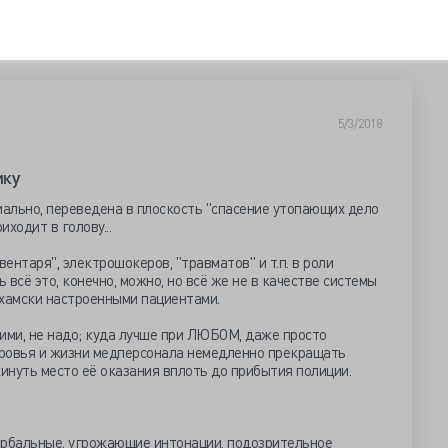
5/3/2018
ику
иально, переведена в плоскость "спасение утопающих дело
риходит в голову...
вентаря", электрошокеров, "травматов" и т.п. в роли
всё это, конечно, можно, но всё же не в качестве системы
-хамски настроенными пациентами.
зкими, не надо; куда лучше при ЛЮБОМ, даже просто
овья и жизни медперсонала немедленно прекращать
кинуть место её оказания вплоть до прибытия полиции.
вербальные, угрожающие интонации, подозрительное