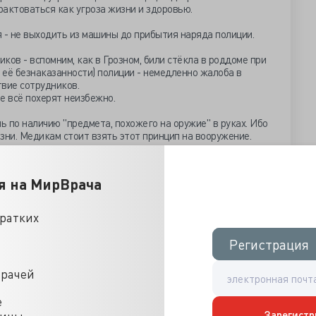
рактоваться как угроза жизни и здоровью.
 - не выходить из машины до прибытия наряда полиции.
ков - вспомним, как в Грозном, били стёкла в роддоме при
её безнаказанности) полиции - немедленно жалоба в
твие сотрудников.
е всё похерят неизбежно.
 по наличию "предмета, похожего на оружие" в руках. Ибо
ни. Медикам стоит взять этот принцип на вооружение.
ить газом, а немедленно прекратить всякую работу и
не делать ничего.
я на МирВрача
юристами посоветоваться. Звонок диспетчеру, звонок в
 в карте вызова с указанием времени и т.д. и т.п.
кратких
то хоть какие крики из слышны о помощи - никто не обязан
Регистрация
Регистрация
е здание и рисковать своей жизнью.
врачей
дик не обязан лезть в воду и вытаскивать или как можно
ывать помощь. Даже если всё секунды решают. Более того;
е
 и пр. врач не обязан лезть в кровь, а без воздуховода,
 если он не обследован.
Зарегистр
цины