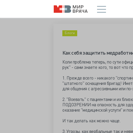
Блоги
Как себя защитить медработн
Коли проблема теперь, по сути офиц
рук" - сами знаете кого, то вот что п
1. Прежде всего - никакого "спортин
"штатного" оснащения бригад! Иметь 
для общения с агрессивными или по
2. "Воевать" с пациентами и их бли
ПОДОЗРЕНИИ на опасность для здор
оказание "медицинской услуги" и по
И так делать как можно чаще.
3. Угрозы, как вербальные так и не