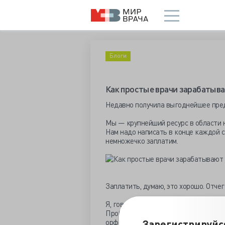
Блоги
Как простые врачи зарабатыв
Недавно получила выгоднейшее пре
Мы — крупнейший ресурс в области не
Нам надо написать в конце каждой ст
немножечко заплатим.
Заплатить, думаю, это хорошо. Отчег
Я, говорю, согласна. Только вот ест
Пробежалась по названиям первых п
орфографическую ошибку.
Зарегистрируйс