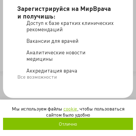
Большинство онкобольных умирает не от первичной
Зарегистрируйся на МирВрача
опухоли, а от её метастазов. В видео подробно
и получишь:
объясняется как происходит подготовка к
Доступ к базе кратких клинических
метастазирование, выживание клеток в кровотоке и
рекомендаций
развитие метастаза на новом месте
Вакансии для врачей
Аналитические новости
метастазы
онкология
патогенез
прогрессирование
медицины
рак
Аккредитация врача
Все возможности
/blogs/kak_proiskhodit_metastazirovanie_rakovykh_opukholey-02-
Мы используем файлы
cookie
, чтобы пользоваться
сайтом было удобно
Отлично