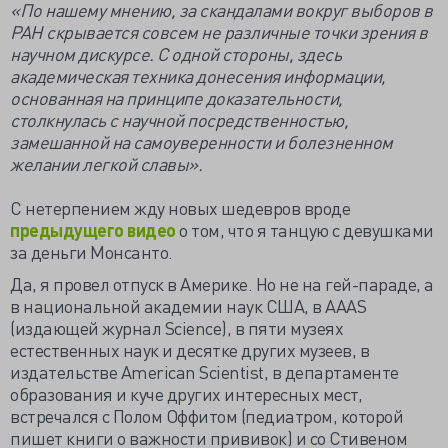
«По нашему мнению, за скандалами вокруг выборов в
РАН скрывается совсем не различные точки зрения в
научном дискурсе. С одной стороны, здесь
академическая техника донесения информации,
основанная на принципе доказательности,
столкнулась с научной посредственностью,
замешанной на самоуверенности и болезненном
желании легкой славы».
С нетерпением жду новых шедевров вроде
предыдущего видео
о том, что я танцую с девушками
за деньги Монсанто.
Да, я провел отпуск в Америке. Но не на гей-параде, а
в национальной академии наук США, в AAAS
(издающей журнал Science), в пяти музеях
естественных наук и десятке других музеев, в
издательстве American Scientist, в департаменте
образования и куче других интересных мест,
встречался с Полом Оффитом (педиатром, которой
пишет книги о важности прививок) и со Стивеном