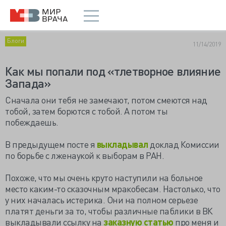
Блоги
11/14/2019
Как мы попали под «тлетворное влияние
Запада»
Сначала они тебя не замечают, потом смеются над
тобой, затем борются с тобой. А потом ты
побеждаешь.
В предыдущем посте я
выкладывал
доклад Комиссии
по борьбе с лженаукой к выборам в РАН.
Похоже, что мы очень круто наступили на больное
место каким-то сказочным мракобесам. Настолько, что
у них началась истерика. Они на полном серьезе
платят деньги за то, чтобы различные паблики в ВК
выкладывали ссылку на
заказную статью
про меня и