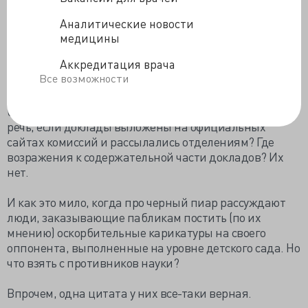
оказать влияние на итоги голосования».
Аналитические новости
Конечно, мы хотим оказать влияние на итоги
медицины
голосования. Я лично не хочу, чтобы академию наук
Аккредитация врача
позорили гомеопаты, креационисты и участники
Все возможности
фабрик по написанию липовых диссертаций. Хватит
с нас Эпштейна с его релиз-активными препаратами
без действующего вещества. Но о каком сливе идет
речь, если доклады выложены на официальных
сайтах комиссий и рассылались отделениям? Где
возражения к содержательной части докладов? Их
нет.
И как это мило, когда про черный пиар рассуждают
люди, заказывающие пабликам постить (по их
мнению) оскорбительные карикатуры на своего
оппонента, выполненные на уровне детского сада. Но
что взять с противников науки?
Впрочем, одна цитата у них все-таки верная.