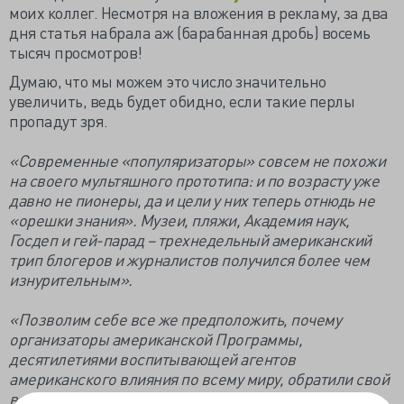
моих коллег. Несмотря на вложения в рекламу, за два
дня статья набрала аж (барабанная дробь) восемь
тысяч просмотров!
Думаю, что мы можем это число значительно
увеличить, ведь будет обидно, если такие перлы
пропадут зря.
«Современные «популяризаторы» совсем не похожи
на своего мультяшного прототипа: и по возрасту уже
давно не пионеры, да и цели у них теперь отнюдь не
«орешки знания». Музеи, пляжи, Академия наук,
Госдеп и гей-парад – трехнедельный американский
трип блогеров и журналистов получился более чем
изнурительным».
«Позволим себе все же предположить, почему
организаторы американской Программы,
десятилетиями воспитывающей агентов
американского влияния по всему миру, обратили свой
вездесущий взор на российских «популяризаторов