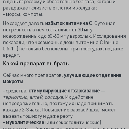
в день взрослому и обязательно без газа, который
раздражает слизистые глотки и желудка;
- морсы, компоты.
Не следует давать
избыток витамина С
. Суточная
потребность в нем составляет от 30 мг у
новорожденных до 50-60 мг у взрослых. Исследования
показали, что чрезмерные дозы витамина С (выше
0.5-1 г) не только бесполезны при простудах, но даже
вредят.
Какой препарат выбрать
Сейчас много препаратов,
улучшающие отделение
мокроты
:
- средства,
стимулирующие отхаркивание
—
термопсис, алтей, солодка
. Их действие
непродолжительно, поэтому их надо принимать
каждые 2-3 часа. Повышение разовой дозы может
вызвать тошноту и даже рвоту
- муколитические
(или секретолитические)
препараты —
бромгексин, амброксол, ацетилцистеин,