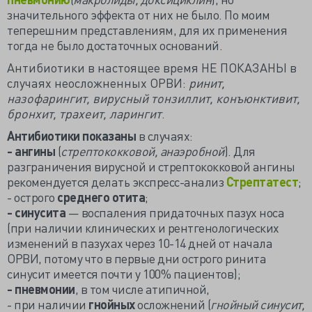
значительного эффекта от них не было. По моим
теперешним представлениям, для их применения
тогда не было достаточных оснований.
Антибиотики в настоящее время НЕ ПОКАЗАНЫ в
случаях неосложненных ОРВИ:
ринит,
назофарингит, вирусный тонзиллит, конъюнктивит,
бронхит, трахеит, ларингит
.
Антибиотики показаны
в случаях:
- ангины
(
стрептококковой, анаэробной
). Для
разграничения вирусной и стрептококковой ангины
рекомендуется делать экспресс-анализ
Стрептатест
;
- острого
среднего отита
;
- синусита
— воспаления придаточных пазух носа
(при наличии клинических и рентгенологических
изменений в пазухах через 10-14 дней от начала
ОРВИ, потому что в первые дни острого ринита
синусит имеется почти у 100% пациентов);
- пневмонии
, в том числе атипичной,
- при наличии
гнойных
осложнений (
гнойный синусит,