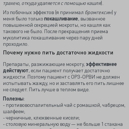
трахею, откуда удаляется с помощью кашля
).
Из побочных эффектов (я принимал
бромгексин
) у
меня было только
покашливание
, вызванное
повышенной секрецией мокроты, но кашля как
такового не было. После прекращения приема
муколитика покашливание через пару дней
проходило.
Почему нужно пить достаточно жидкости
Препараты, разжижающие мокроту,
эффективнее
действуют
, если пациент получает достаточно
жидкости. Поэтому пациент с ОРЗ-ОРВИ не должен
испытывать жажду, но и заставлять его пить лишнее
не следует. Пить лучше в теплом виде.
Полезны
:
- противовоспалительный чай с ромашкой, чабрецом,
шалфеем;
- черничные, клюквенные кисели;
- столовую минеральную воду — не больше 1 стакана