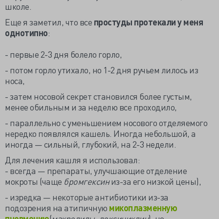
школе.
Еще я заметил, что все
простуды протекали у меня
однотипно
:
- первые 2-3 дня болело горло,
- потом горло утихало, но 1-2 дня ручьем лилось из
носа,
- затем носовой секрет становился более густым,
менее обильным и за неделю все проходило,
- параллельно с уменьшением носового отделяемого
нередко появлялся кашель. Иногда небольшой, а
иногда — сильный, глубокий, на 2-3 недели.
Для лечения кашля я использовал:
- всегда — препараты, улучшающие отделение
мокроты (чаще
бромгексин
из-за его низкой цены),
- изредка — некоторые антибиотики из-за
подозрения на атипичную
микоплазменную
пневмонию
(
макролиды, доксициклин
), но