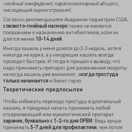
гнойный лимфаденит, паратонзиллярный абсцесс,
нисходящий ларинготрахеит
).
Согласно рекомендациям Академии педиатрии США,
слизисто-гнойный насморк
также не является
показанием к назначению антибиотиков, если он
длится менее
10-14 дней
.
Иногда кашель у меня длился до 2-3 недель, хотя я
никогда не курил, а у некурящих кашель всегда
проходит быстрее. И тогда я пришел к выводу, что
надо принимать препарат для разжижения мокроты
не когда кашель уже возникнет, а
когда простуда
только начинается
и болит горло.
Теоретические предпосылки
Чтобы избежать перехода простуды в длительный
кашель, я придумал начать принимать любой
отхаркивающий или муколитический препарат
заранее, буквально с 1-2-го дня ОРВИ
. Ведь лучше
принимать
5-7 дней для профилактики
, чем потом