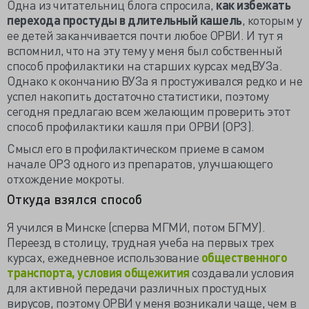
Одна из читательниц блога спросила,
как избежать
перехода простуды в длительный кашель
, которым у
ее детей заканчивается почти любое ОРВИ. И тут я
вспомнил, что на эту тему у меня был собственный
способ профилактики на старших курсах медВУЗа.
Однако к окончанию ВУЗа я простуживался редко и не
успел накопить достаточно статистики, поэтому
сегодня предлагаю всем желающим проверить этот
способ профилактики кашля при ОРВИ (ОРЗ).
Смысл его в профилактическом приеме в самом
начале ОРЗ одного из препаратов, улучшающего
отхождение мокроты.
Откуда взялся способ
Я учился в Минске (сперва МГМИ, потом БГМУ).
Переезд в столицу, трудная учеба на первых трех
курсах, ежедневное использование
общественного
транспорта, условия общежития
создавали условия
для активной передачи различных простудных
вирусов, поэтому ОРВИ у меня возникали чаще, чем в