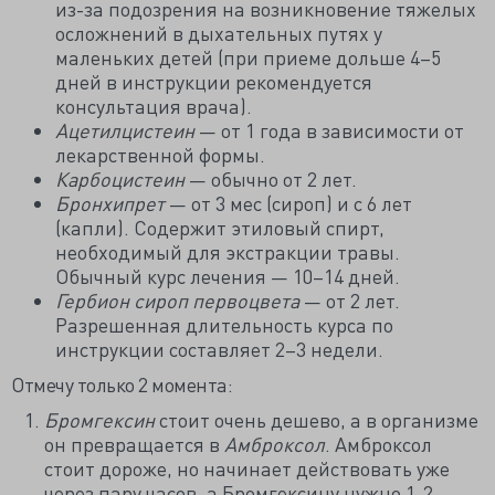
из-за подозрения на возникновение тяжелых
осложнений в дыхательных путях у
маленьких детей (при приеме дольше 4–5
дней в инструкции рекомендуется
консультация врача).
Ацетилцистеин
— от 1 года в зависимости от
лекарственной формы.
Карбоцистеин
— обычно от 2 лет.
Бронхипрет
— от 3 мес (сироп) и с 6 лет
(капли). Содержит этиловый спирт,
необходимый для экстракции травы.
Обычный курс лечения — 10–14 дней.
Гербион сироп первоцвета
— от 2 лет.
Разрешенная длительность курса по
инструкции составляет 2–3 недели.
Отмечу только 2 момента:
Бромгексин
стоит очень дешево, а в организме
он превращается в
Амброксол
. Амброксол
стоит дороже, но начинает действовать уже
через пару часов, а Бромгексину нужно 1-2