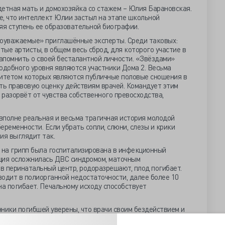
детная мать и домохозяйка со стажем – Юлия Барановская.
е, что интеллект Юлии застыл на этапе школьной
яя ступень ее образовательной биографии.
гоуважаемые» приглашённые эксперты. Среди таковых:
ые артисты, в общем весь сброд, для которого участие в
апомнить о своей бесталантной личности. «Звёздами»
одобного уровня являются участники Дома 2. Весьма
ритетом которых являются публичные половые сношения в
ть правовую оценку действиям врачей. Командует этим
 разорвёт от чувства собственного превосходства,
 вполне реальная и весьма трагичная история молодой
еременности. Если убрать сопли, слюни, слезы и крики
ия выглядит так.
на грипп была госпитализирована в инфекционный
ция осложнилась ДВС синдромом, маточным
в перинатальный центр, родоразрешают, плод погибает.
одит в полиорганной недостаточности, далее более 10
на погибает. Печальному исходу способствует
ники погибшей уверены, что врачи своим бездействием и
ли пациентку и заплатили патологоанатому, что бы тот