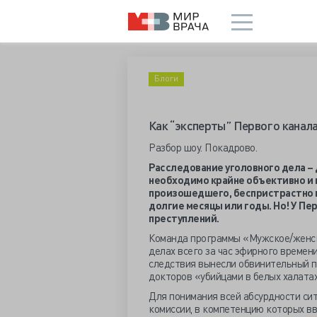
Блоги
Как “эксперты” Первого канал
Разбор шоу. Покадрово.
Расследование уголовного дела –
необходимо крайне объективно и
произошедшего, беспристрастно в
долгие месяцы или годы. Но! У Пе
преступлений.
Команда программы «Мужское/женско
делах всего за час эфирного времени
следствия вынесли обвинительный п
докторов «убийцами в белых халатах
Для понимания всей абсурдности сит
комиссии, в компетенцию которых вв