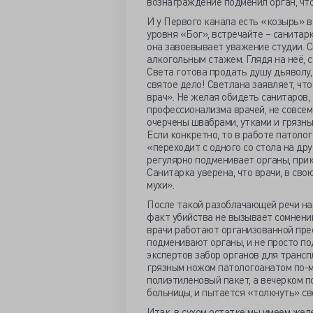
вознаграждение подменил орган, чт
И у Первого канала есть «козырь» в
уровня «Бог», встречайте – санитар
она завоевывает уважение студии. С
алкогольным стажем. Глядя на неё, 
Света готова продать душу дьяволу, 
святое дело! Светлана заявляет, что
врач». Не желая обидеть санитаров,
профессионализма врачей, не совсем
очерчены швабрами, утками и грязны
Если конкретно, то в работе патолог
«переходит с одного со стола на др
регулярно подменивает органы, при
Санитарка уверена, что врачи, в сво
мухи».
После такой разоблачающей речи на
факт убийства не вызывает сомнени
врачи работают организованной пре
подменивают органы, и не просто п
экспертов забор органов для трансп
грязным ножом патологоанатом по-мя
полиэтиленовый пакет, а вечерком п
больницы, и пытается «толкнуть» св
Итак, в сухом остатке мы имеем жел