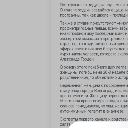
Во-первых это ведущая шоу – много
В ходе передачи создаётся ощущени
программы, так как школа – последн
Так же в студии присутствуют «мно
профнепригодные певцы, всеми забыт
низкопробном шоу последний шанс н
экспертной комиссии в программах п
странно, что люди, жизненным прио
эфирах «реалити» шоу, берутся дава
курятником, человек, которого скоро
Александр Гордон.
В основу этого похабного шоу легла
женщины, погибшей на 28-й неделе б
родственников, то объективно истор
Беременная женщина с подозрением 
стационар города Волгоград, инфек
кровотечением. Женщину переводят 
Массивная кровопотеря в родах прив
сеансов гемодиализа, но увы, женщи
аутоиммунный гепатит в анамнезе.
Эксперты первого канала и родствен
халатным отношением намеренно уби