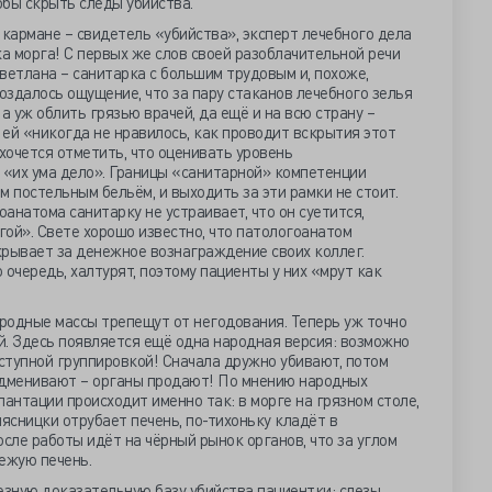
обы скрыть следы убийства.
 кармане – свидетель «убийства», эксперт лечебного дела
ка морга! С первых же слов своей разоблачительной речи
ветлана – санитарка с большим трудовым и, похоже,
создалось ощущение, что за пару стаканов лечебного зелья
а уж облить грязью врачей, да ещё и на всю страну –
 ей «никогда не нравилось, как проводит вскрытия этот
 хочется отметить, что оценивать уровень
 «их ума дело». Границы «санитарной» компетенции
м постельным бельём, и выходить за эти рамки не стоит.
оанатома санитарку не устраивает, что он суетится,
угой». Свете хорошо известно, что патологоанатом
крывает за денежное вознаграждение своих коллег.
ю очередь, халтурят, поэтому пациенты у них «мрут как
родные массы трепещут от негодования. Теперь уж точно
й. Здесь появляется ещё одна народная версия: возможно
ступной группировкой! Сначала дружно убивают, потом
одменивают – органы продают! По мнению народных
лантации происходит именно так: в морге на грязном столе,
сницки отрубает печень, по-тихоньку кладёт в
осле работы идёт на чёрный рынок органов, что за углом
ежую печень.
езную доказательную базу убийства пациентки: слезы