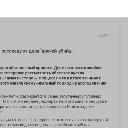
5/1/2019
а расследуют дела “врачей-убийц”
 долгий и сложный процесс. Для исключения ошибки
 всесторонне рассмотреть обстоятельства
ыслушать стороны процесса, что в итоге занимает
рвого канала свой уникальный подход к расследованию
е» легко разбирается в самых запутанных уголовных
. Так, совсем недавно, эксперты первого канала без суда и
риговор, окрестив целый коллектив Волгоградских
».
уации хотелось бы подробнее осветить состав экспертной
ерено расследование дела о врачебных ошибках.