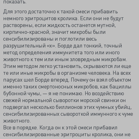
показать.
Для этого достаточно к такой смеси прибавить
немного эритроцитов кролика. Если они не будут
растворены, если жидкость останется мутной,
кирпично-красной, значит микробы были
сенсибилизированы и поглотили весь
разрушительный «х». Борде дал тонкий, точный
метод определения иммунитета того или иного
животного к тем или иным зловредным микробам.
Этим методом легко установить, скрываются ли еще
те или иные микробы в организме человека. На всех
парусах шел Борде вперед. Почему он взял объектом
именно таких смертоносных микробов, как бациллы
бубонной чумы, — я не понимаю. Но воздействию
свежей нормальной сыворотки морской свинки он
подвергал несколько биллионов этих чумных убийц,
сенсибилизированных сывороткой иммунного к чуме
животного.
Все в порядке. Когда он к этой смеси прибавил
сенсибилизированные эритроциты кролика, они не