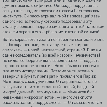
думал никогда о сифилисе. Однажды Борде сидел,
согнувшись над микроскопом в своем Пастеровском
институте. Он рассматривал гной из зловещей язвы
одного несчастного, у которого подозревали эту
ужасную болезнь. Борде размазал этот гной на тонком
стекле и окрасил его карболо-метиленовой синькой...
Вот из сероватого тумана поля зрения возникли очень
слабо окрашенные, туго закрученные спирали
спирохеты — новой, неизвестной, странной. Еще ни
один исследователь (во всей истории человечества)
не видел ее. Борде сильно взволновался — ведь это
страшно важное открытие. Но оно было не совсем в
плане его исследований. Поэтому он тщательно
завернул в бумагу препарат и послал его в Париж
Мечникову, своему учителю. Он спрашивал его, не
заслуживает ли этот странный, новый, бледный
микроб дальнейшего изучения. — Мечников был
неважным микроскопистом, — много лет спустя
рассказывал мне Борде, смеясь. — Он сказал, что там