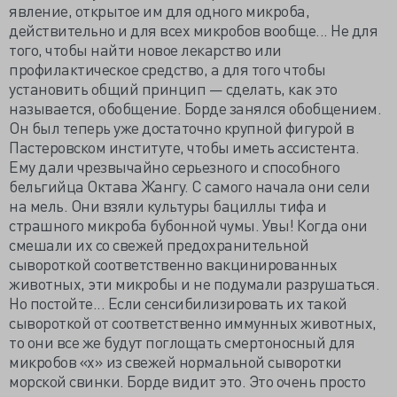
явление, открытое им для одного микроба,
действительно и для всех микробов вообще... Не для
того, чтобы найти новое лекарство или
профилактическое средство, а для того чтобы
установить общий принцип — сделать, как это
называется, обобщение. Борде занялся обобщением.
Он был теперь уже достаточно крупной фигурой в
Пастеровском институте, чтобы иметь ассистента.
Ему дали чрезвычайно серьезного и способного
бельгийца Октава Жангу. С самого начала они сели
на мель. Они взяли культуры бациллы тифа и
страшного микроба бубонной чумы. Увы! Когда они
смешали их со свежей предохранительной
сывороткой соответственно вакцинированных
животных, эти микробы и не подумали разрушаться.
Но постойте... Если сенсибилизировать их такой
сывороткой от соответственно иммунных животных,
то они все же будут поглощать смертоносный для
микробов «х» из свежей нормальной сыворотки
морской свинки. Борде видит это. Это очень просто