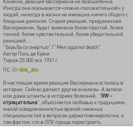
Конечно, реакция Вассермана не безошибочна.
Иногда она оказывается «ложно-положительной» у
людей, никогда в жизни не имевших ничего общего с
бледным демоном. Старая реакция, придуманная
Вассерманом, будет заменена более простой, более
точной, более чувствительной, более убедительной
реакцией...
"Борьба со смертью" / "Men against death"
Автор Поль де Крюи
Тираж 25.000 экз. 1931 г.
ПС. От
dok_zlo
:
В настоящее время реакция Вассермана осталась в
истории. Сейчас делают другие анализы. А записи
или даже штампы в историях болезней, "
RW -
отрицательна
", объясняется любовью к традициям,
малой осведомленностью врачей смежных
специальностей в вопросах дерматовенерологии, и
тем фактом, что в ЛПУ проще перестроить
лабораторию, чем сменить штампики.