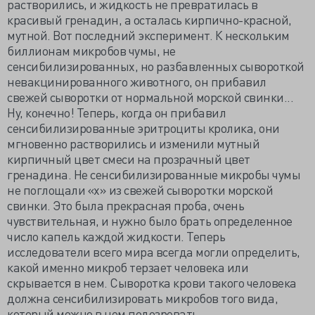
растворились, и жидкость не превратилась в
красивый гренадин, а осталась кирпично-красной,
мутной. Вот последний эксперимент. К нескольким
биллионам микробов чумы, не
сенсибилизированных, но разбавленных сывороткой
невакцинированного животного, он прибавил
свежей сыворотки от нормальной морской свинки...
Ну, конечно! Теперь, когда он прибавил
сенсибилизированные эритроциты кролика, они
мгновенно растворились и изменили мутный
кирпичный цвет смеси на прозрачный цвет
гренадина. Не сенсибилизированные микробы чумы
не поглощали «х» из свежей сыворотки морской
свинки. Это была прекрасная проба, очень
чувствительная, и нужно было брать определенное
число капель каждой жидкости. Теперь
исследователи всего мира всегда могли определить,
какой именно микроб терзает человека или
скрывается в нем. Сыворотка крови такого человека
должна сенсибилизировать микробов того вида,
который можно в нем подозревать.