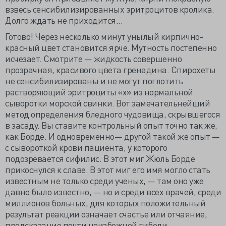
взвесь сенсибилизированных эритроцитов кролика.
Долго ждать не приходится...
Готово! Через несколько минут унылый кирпично-
красный цвет становится ярче. Мутность постепенно
исчезает. Смотрите — жидкость совершенно
прозрачная, красивого цвета гренадина. Спирохеты
не сенсибилизированы и не могут поглотить
растворяющий эритроциты «х» из нормальной
сыворотки морской свинки. Вот замечательнейший
метод определения бледного чудовища, скрывшегося
в засаду. Вы ставите контрольный опыт точно так же,
как Борде. И одновременно— другой такой же опыт —
с сывороткой крови пациента, у которого
подозревается сифилис. В этот миг Жюль Борде
прикоснулся к славе. В этот миг его имя могло стать
известным не только среди ученых, — там оно уже
давно было известно, — но и среди всех врачей, среди
миллионов больных, для которых положительный
результат реакции означает счастье или отчаяние,
предсказание почти неизбежной гибели...