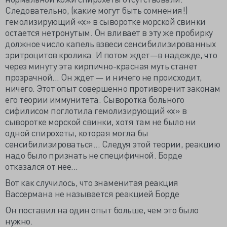
Следовательно, (какие могут быть сомнения!)
гемолизирующий «х» в сыворотке морской свинки
остается нетронутым. Он вливает в эту же пробирку
должное число капель взвеси сенсибилизированных
эритроцитов кролика. И потом ждет—в надежде, что
через минуту эта кирпично-красная муть станет
прозрачной... Он ждет — и ничего не происходит,
ничего. Этот опыт совершенно противоречит законам
его теории иммунитета. Сыворотка больного
сифилисом поглотила гемолизирующий «х» в
сыворотке морской свинки, хотя там не было ни
одной спирохеты, которая могла бы
сенсибилизироваться... Следуя этой теории, реакцию
надо было признать не специфичной. Борде
отказался от нее...
Вот как случилось, что знаменитая реакция
Вассермана не называется реакцией Борде
Он поставил на один опыт больше, чем это было
нужно.