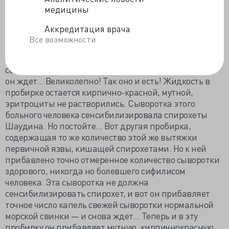
Борде ждет, пока закончится эта незримая,
медицины
таинственная химическая работа. Ну, теперь, чтобы
Аккредитация врача
доказать, что спирохеты сенсибилизированы...
Все возможности
Он прибавляет точное количество капель
кирпичнокрасной, мутной взвеси
сенсибилизированных эритроцитов кролика. Потом
он ждет... Великолепно! Так оно и есть! Жидкость в
пробирке остается кирпично-красной, мутной,
эритроциты не растворились. Сыворотка этого
больного человека сенсибилизировала спирохеты
Шаудина. Но постойте... Вот другая пробирка,
содержащая то же количество этой же вытяжки
первичной язвы, кишащей спирохетами. Но к ней
прибавлено точно отмеренное количество сыворотки
здорового, никогда но болевшего сифилисом
человека. Эта сыворотка не должна
сенсибилизировать спирохет, и вот он прибавляет
точное число капель свежей сыворотки нормальной
морской свинки — и снова ждет... Теперь и в эту
пробирку он прибавляет мутную, кирпичнокрасную