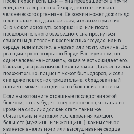
После первой вспышки — она превращается в почти
или даже совершенно безвредного постояльца
человеческого организма. Ее хозяин может дожить до
преклонных лет, даже не зная, что он ее приютил.
Она может исчезнуть совершенно, или после
продолжительного безвредного сна проснуться
свирепым дьяволом в кровеносных сосудах, или в
сердце, или в костях, в нервах или мозгу хозяина. До
реакции крови, открытой Борде-Вассерманом, ни
один человек не мог знать, какая участь ожидает его.
Конечно, эта реакция не безошибочна. Даже если она
положительна, пациент может быть здоров; и если
она даже повторно отрицательна, обрадованный
пациент может находиться в большой опасности.
Если вы вспомните страшные последствия этой
болезни, то вам будет совершенно ясно, что анализ
крови на сифилис должен стать таким же
обязательным методом исследования каждого
больного (мужчины или женщины), каким сейчас
является анализ мочи или выслушивание сердца.