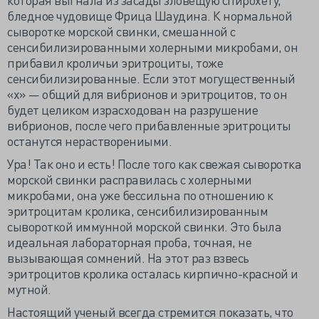
бледное чудовище Фрица Шаудина. К нормальной
сыворотке морской свинки, смешанной с
сенсибилизированными холерными микробами, он
прибавил кроличьи эритроциты, тоже
сенсибилизированные. Если этот могущественный
«х» — общий для вибрионов и эритроцитов, то он
будет целиком израсходован на разрушение
вибрионов, после чего прибавленные эритроциты
останутся нерастворениыми.
Ура! Так оно и есть! После того как свежая сыворотка
морской свинки расправилась с холерными
микробами, она уже бессильна по отношению к
эритроцитам кролика, сенсибилизированным
сывороткой иммунной морской свинки. Это была
идеальная лабораторная проба, точная, не
вызывающая сомнений. На этот раз взвесь
эритроцитов кролика осталась кирпично-красной и
мутной.
Настоящий ученый всегда стремится показать, что