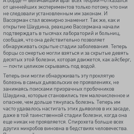
от ценнейших экспериментов только потому, что они
не следовали установленным им законам. И
Вассерман стал всемирно знаменит. Так же, как и
открытие Шаудина, реакцию Вассермана начали
подтверждать в тысячах лабораторий и больниц,
сообщая, что она действительно позволяет
обнаруживать скрытые стадии заболевания. Теперь
борцы со смертью могли взяться и за скрытые девять
десятых этой болезни, которая движется, как айсберг,
— почти целиком скрываясь под водой.
Теперь они могли обнаруживать эту проклятую
болезнь в самых дьявольских ее проявлениях, не
занимаясь поисками призрачных пробочников
Шаудина, которые становились тем малочисленное и
опаснее, чем дольше тянулась болезнь. Теперь им
часто удавалось настигать этих дьяволов в их засаде,
даже в той таинственной стадии болезни, когда она
еще никак не проявляется. Спирохета больше всех
других микробов виновна в бедствиях человечества.