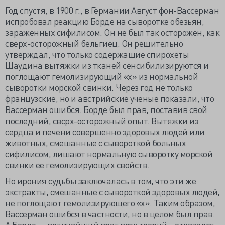
Год спустя, в 1900 г., в Германии Август фон-Вассерман
испробовал реакцию Борде на сыворотке обезьян,
зараженных сифилисом. Он не был так осторожен, как
сверх-осторожный бельгиец. Он решительно
утверждал, что только содержащие спирохеты
Шаудина вытяжки из тканей сенсибилизируются и
поглощают гемолизирующий «х» из нормальной
сыворотки морской свинки. Через год не только
французские, но и австрийские ученые показали, что
Вассерман ошибся. Борде был прав, поставив свой
последний, свсрх-осторожный опыт. Вытяжки из
сердца и печени совершенно здоровых людей или
животных, смешанные с сывороткой больных
сифилисом, лишают нормальную сыворотку морской
свинки ее гемолизирующих свойств.
Но ирония судьбы заключалась в том, что эти же
экстракты, смешанные с сывороткой здоровых людей,
не поглощают гемолизирующего «х». Таким образом,
Вассерман ошибся в частности, но в целом был прав.
А Борде — величайший враг всех теорий—отказался