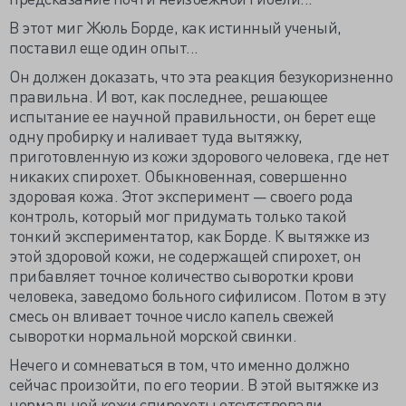
В этот миг Жюль Борде, как истинный ученый,
поставил еще один опыт...
Он должен доказать, что эта реакция безукоризненно
правильна. И вот, как последнее, решающее
испытание ее научной правильности, он берет еще
одну пробирку и наливает туда вытяжку,
приготовленную из кожи здорового человека, где нет
никаких спирохет. Обыкновенная, совершенно
здоровая кожа. Этот эксперимент — своего рода
контроль, который мог придумать только такой
тонкий экспериментатор, как Борде. К вытяжке из
этой здоровой кожи, не содержащей спирохет, он
прибавляет точное количество сыворотки крови
человека, заведомо больного сифилисом. Потом в эту
смесь он вливает точное число капель свежей
сыворотки нормальной морской свинки.
Нечего и сомневаться в том, что именно должно
сейчас произойти, по его теории. В этой вытяжке из
нормальной кожи спирохеты отсутствовали.