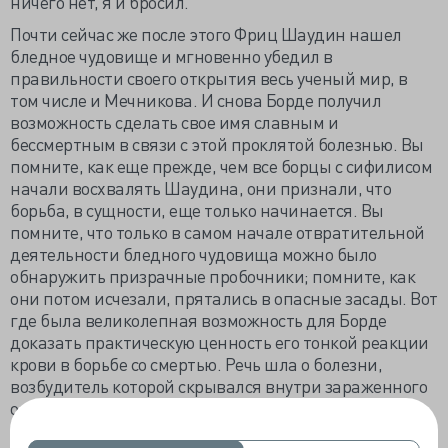
ничего нет, я и бросил.
Почти сейчас же после этого Фриц Шаудин нашел
бледное чудовище и мгновенно убедил в
правильности своего открытия весь ученый мир, в
том числе и Мечникова. И снова Борде получил
возможность сделать свое имя славным и
бессмертным в связи с этой проклятой болезнью. Вы
помните, как еще прежде, чем все борцы с сифилисом
начали восхвалять Шаудина, они признали, что
борьба, в сущности, еще только начинается. Вы
помните, что только в самом начале отвратительной
деятельности бледного чудовища можно было
обнаружить призрачные пробочники; помните, как
они потом исчезали, прятались в опасные засады. Вот
где была великолепная возможность для Борде
доказать практическую ценность его тонкой реакции
крови в борьбе со смертью. Речь шла о болезни,
возбудитель которой скрывался внутри зараженного
организма, и его не удавалось там обнаружить. Но
если он действительно оставался в организме,