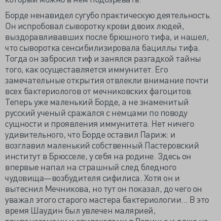
Борде ненавидел сугубо практическую деятельность.
Он испробовал сыворотку крови двоих людей,
выздоравливавших после брюшного тифа, и нашел,
что сыворотка сенсибилизировала бациллы тифа.
Тогда он забросил тиф и занялся разгадкой тайны
того, как осущеставляется иммунитет. Его
замечательные открытия отвлекли внимание почти
всех бактериологов от мечниковских фагоцитов.
Теперь уже маленький Борде, а не знаменитый
русский ученый сражался с немцами по поводу
сущности и проявления иммунитета. Нет ничего
удивительного, что Борде оставил Париж: и
возглавил маленький собственный Пастеровский
институт в Брюсселе, у себя на родине. Здесь он
впервые напал на страшный след бледного
чудовища—возбудителя сифилиса. Хотя он и
вытеснил Мечникова, но тут он показал, до чего он
уважал этого старого мастера бактериологии... В это
время Шаудин был увлечен малярией,
трипанозомами и спирохетами в Ровиньо и даже не