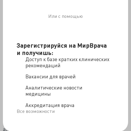
Про более тяжелое похмелье от напитков содержащих
побочные продукты
брожения
http://www.eurekaselect.com/94053/articl
Или с помощью
e
Про то что похмелье от виски сильнее чем от
водки
https://www.ncbi.nlm.nih.gov/pmc/articles/PM
C2641776/?page=3
Зарегистрируйся на МирВрача
Про роль продуктов брожения в
похмелье
https://www.ncbi.nlm.nih.gov/pubmed/2071
и получишь:
2591
Доступ к базе кратких клинических
Про роль метанола в похмелье
рекомендаций
https://www.ncbi.nlm.nih.gov/pubmed/9719404
Вакансии для врачей
https://www.ncbi.nlm.nih.gov/pubmed/18034701
Про то что этанол является антидотом при
Аналитические новости
отравлении
медицины
метанолом
https://www.ncbi.nlm.nih.gov/pmc/articles
/PMC1306022/
Аккредитация врача
про алкоголь и
Все возможности
гидратацию
https://www.ncbi.nlm.nih.gov/pmc/articl
es/PMC438648/?page=1
алкоголь и качество