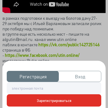
в рамках подготовки к выезду на болотов дачу 27-
29.октября мы с Ильей Варламовым записали ролик
про победу над похмельем.
в группе еще есть несколько мест - пишите на
algutin@mail.ru. канал www.utin.online
паблик в контакте
https://vk.com/public142725146
страница в ФБ
-
https://www.facebook.com/utin.online/
инстаграмм @utin.online
В ролике я обещаю пруфы - и вот они.
Симптомы
Регистрация
Регистрация
Вход
Вход
похмелья:
https://academic.oup.com/alcalc/article-
lookup/doi/10.1093/alcalc/agm163
Исследование об отсутствии доказаной
эффективности основных способов лечения
похмелья
https://www.ncbi.nlm.nih.gov/pmc/articles/
Зарегистрироваться
PMC1322250/