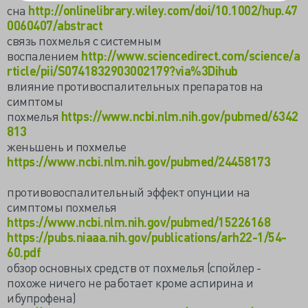
сна
http://onlinelibrary.wiley.com/doi/10.1002/hup.47
0060407/abstract
связь похмелья с системным
воспалением
http://www.sciencedirect.com/science/a
rticle/pii/S0741832903002179?via%3Dihub
влияние противоспалительных препаратов на
симптомы
похмелья
https://www.ncbi.nlm.nih.gov/pubmed/6342
813
женьшень и похмелье
https://www.ncbi.nlm.nih.gov/pubmed/24458173
противовоспалительный эффект опунции на
симптомы похмелья
https://www.ncbi.nlm.nih.gov/pubmed/15226168
https://pubs.niaaa.nih.gov/publications/arh22-1/54-
60.pdf
обзор основных средств от похмелья (спойлер -
похоже ничего не работает кроме аспирина и
ибупрофена)