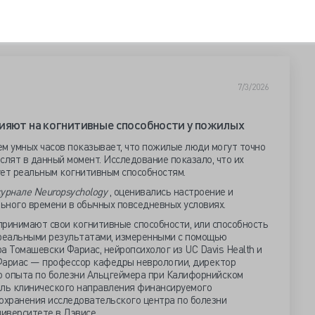
7/3/2026
ияют на когнитивные способности у пожилых
м умных часов показывает, что пожилые люди могут точно
слят в данный момент. Исследование показало, что их
ует реальным когнитивным способностям.
урнале Neuropsychology
, оценивались настроение и
ьного времени в обычных повседневных условиях.
принимают свои когнитивные способности, или способность
х реальными результатами, измеренными с помощью
а Томашевски Фариас, нейропсихолог из UC Davis Health и
Фариас — профессор кафедры неврологии, директор
 опыта по болезни Альцгеймера при Калифорнийском
ель клинического направления финансируемого
хранения исследовательского центра по болезни
ниверситете в Дэвисе
.