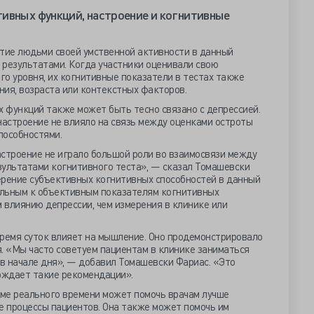
ивных функций, настроение и когнитивные
ятие людьми своей умственной активности в данный
 результатами. Когда участники оценивали свою
о уровня, их когнитивные показатели в тестах также
ия, возраста или контекстных факторов.
 функций также может быть тесно связано с депрессией.
настроение не влияло на связь между оценками остроты
пособностями.
астроение не играло большой роли во взаимосвязи между
езультатами когнитивного теста», — сказал Томашевски
мерение субъективных когнитивных способностей в данный
ельным к объективным показателям когнитивных
 влиянию депрессии, чем измерения в клинике или
время суток влияет на мышление. Оно продемонстрировало
. «Мы часто советуем пациентам в клинике заниматься
в начале дня», — добавил Томашевски Фариас. «Это
рждает такие рекомендации».
ме реального времени может помочь врачам лучше
 процессы пациентов. Она также может помочь им