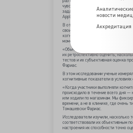
раз они оценивали свою умственную 
чувствовали стресс, усталость или 
Аналитически
задания для измерения скорости об
новости меди
Apple Watch.
В отличие от стандартного тестиров
Аккредитация 
своих чувствах в течение недель ил
когнитивные процессы в реальном вр
моментальная оценка.
«Обычно в клинике или исследовате
их ретроспективно оценить, насколь
тестов и их субъективная оценка п
Фариас.
В этом исследовании ученые измерял
когнитивные показатели в условиях
«Когда участники выполняли когнит
происходило в течение всего дня — 
или ходили по магазинам. Мы фикси
времени, а не в клинике, где очень 
Томашевски Фариас.
Исследователи изучили, насколько т
соответствовали их объективным по
настроения их способности точно оц