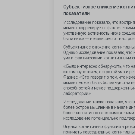
Субъективное снижение когнит
показатели
Исследование показало, что воспри
момент коррелирует с фактическими
умственную активность ниже среднег
были ниже — независимо от настроен
Субъективное снижение когнитивных
Однако исследование показало, что 
ума и фактическими когнитивными с
«Было интересно обнаружить, что н
их самочувствием, остротой ума и р
Фариас. «Это говорит о том, что из
момент может быть более чувствит
способностей и менее подверженным
лаборатории».
Исследование также показало, что 
более острое мышление в начале дня
более когнитивно сложными делами 
исследование потенциально подтве
Оценка когнитивных функций в режи
понимать повседневные когнитивные