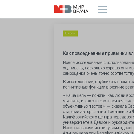
Блоги
Как повседневные привычки вл
Новое исследование с использование
оценивать, насколько хорошо они мы
самооценка очень точно соответств
В исследовании, опубликованном в
ж
когнитивные функции в режиме реал
«Наша цель — понять, как люди вос
мыслить, и как это соотносится с и
объективных тестов», — сказала Сар
старший автор статьи. Томашевски 
Калифорнийского центра передового
университете в Дэвисе и руководит
Национальными институтами здравоо
Альцгеймера при Калифорнийском у