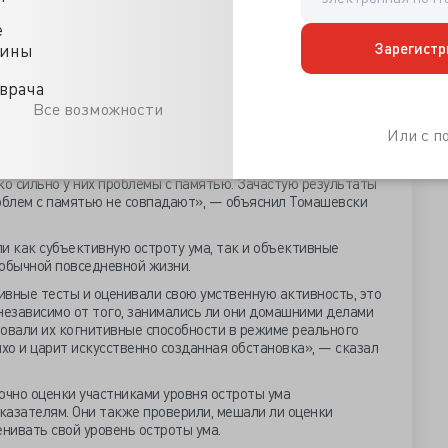
активность и настроение — например, насколько они
депрессию. Они также выполняли короткие когнитивные
е
работки информации и внимания непосредственно через
Зарегистр
цины
ания, которое часто основано на воспоминаниях людей о
врача
и месяцев, этот подход позволяет фиксировать
Все возможности
емени. Это метод, известный как экологическая
Или с 
льском центре мы проводим с пациентами тесты и просим
ко сильно у них проблемы с памятью. Зачастую результаты
роблем с памятью не совпадают», — объяснил Томашевски
и как субъективную остроту ума, так и объективные
 обычной повседневной жизни.
ивные тесты и оценивали свою умственную активность, это
независимо от того, занимались ли они домашними делами
ровали их когнитивные способности в режиме реального
тихо и царит искусственно созданная обстановка», — сказал
очно оценки участниками уровня остроты ума
казателям. Они также проверили, мешали ли оценки
енивать свой уровень остроты ума.