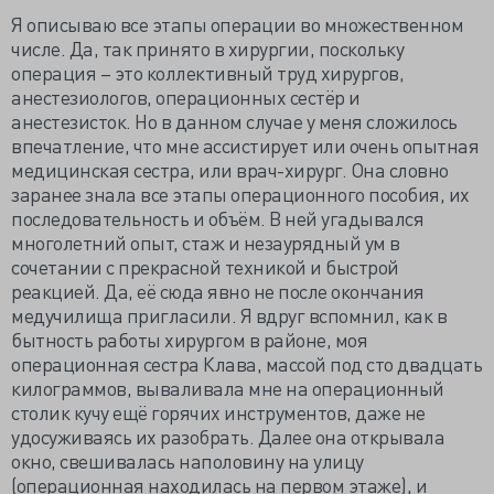
Я описываю все этапы операции во множественном
числе. Да, так принято в хирургии, поскольку
операция – это коллективный труд хирургов,
анестезиологов, операционных сестёр и
анестезисток. Но в данном случае у меня сложилось
впечатление, что мне ассистирует или очень опытная
медицинская сестра, или врач-хирург. Она словно
заранее знала все этапы операционного пособия, их
последовательность и объём. В ней угадывался
многолетний опыт, стаж и незаурядный ум в
сочетании с прекрасной техникой и быстрой
реакцией. Да, её сюда явно не после окончания
медучилища пригласили. Я вдруг вспомнил, как в
бытность работы хирургом в районе, моя
операционная сестра Клава, массой под сто двадцать
килограммов, вываливала мне на операционный
столик кучу ещё горячих инструментов, даже не
удосуживаясь их разобрать. Далее она открывала
окно, свешивалась наполовину на улицу
(операционная находилась на первом этаже), и