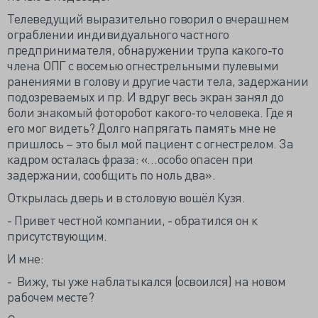
Телеведущий выразительно говорил о вчерашнем
ограблении индивидуального частного
предпринимателя, обнаружении трупа какого-то
члена ОПГ с восемью огнестрельными пулевыми
ранениями в голову и другие части тела, задержании
подозреваемых и пр. И вдруг весь экран занял до
боли знакомый фоторобот какого-то человека. Где я
его мог видеть? Долго напрягать память мне не
пришлось – это был мой пациент с огнестрелом. За
кадром осталась фраза: «…особо опасен при
задержании, сообщить по ноль два».
Открылась дверь и в столовую вошёл Кузя.
- Привет честной компании, - обратился он к
присутствующим.
И мне:
- Вижу, ты уже наблатыкался (освоился) на новом
рабочем месте?