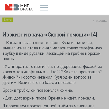
Блоги
11/24/2016
Из жизни врача «Скорой помощи» (4)
…Внезапно зазвонил телефон. Кузя извинился,
вышел из-за стола и снял малахитовую телефонную
трубку в виде русалки, лежащей на гребне морской
волны.
- У аппарата, - ответил он, не здороваясь, фразой из
какого-то кинофильма. - Что??? Как это произошло?
Живой? - коротко чеканил Кузя один вопрос за
другим. Везите его на базу, я выезжаю.
Бросив трубку, он повернулся ко мне:
- Док, договорим после. Время не ждёт, поехали.
Я поразился произошедшей в нём за мгновение