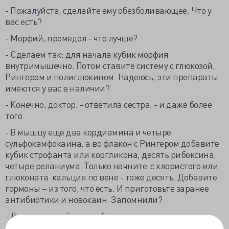
- Пожалуйста, сделайте ему обезболивающее. Что у
вас есть?
- Морфий, промедол - что лучше?
- Сделаем так: для начала кубик морфия
внутримышечно. Потом ставите систему с глюкозой,
Рингером и полиглюкином. Надеюсь, эти препараты
имеются у вас в наличии?
- Конечно, доктор, - ответила сестра, - и даже более
того.
- В мышцу ещё два кордиамина и четыре
сульфокамфокаина, а во флакон с Рингером добавите
кубик строфанта или коргликона, десять рибоксина,
четыре реланиума. Только начните с хлористого или
глюконата кальция по вене - тоже десять. Добавите
гормоны – из того, что есть. И приготовьте заранее
антибиотики и новокаин. Запомнили?
- Да, доктор, сейчас всё будет сделано, - сказала
сестра. - Кстати, в соседней комнате есть чистое