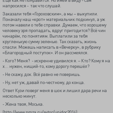
напросился - так что слушай.
Заказали тебя «Гороховским», а мы – выкупили.
Поначалу наш «крот» материальчик подкинул, а уж
потом навели о тебе справки. Думаем, что хорошему
человеку зря пропадать, вдруг пригодится? Всё чин
чинарём, по понятиям. Выплатили за тебя
кругленькую сумму зеленью. Так сказать, жизнь
спасли. Можешь написать в «Вечерку», в рубрику
«Благородный поступок». И он рассмеялся.
- Кого? Меня? - искренне удивился я. – Кто? Кому я на
х… нужен, нищий-то, кому дорогу перешёл?
- Не скажу, док. Всё равно не поверишь.
- Ну, нет уж, давай по-честному, до конца.
Ответ Кузи поверг меня в шок и лишил дара речи на
несколько минут.
- Жена твоя, Моська.
(http://www.proza.ru/avtor/unidoc2014).