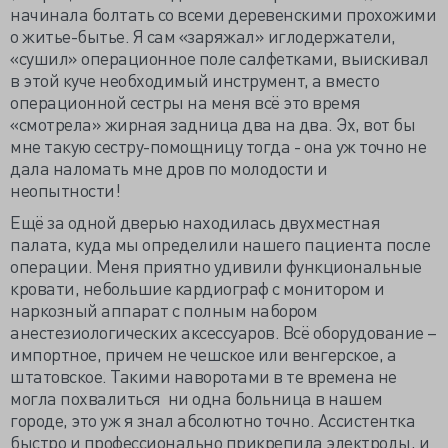
начинала болтать со всеми деревенскими прохожими
о житье-бытье. Я сам «заряжал» иглодержатели,
«сушил» операционное поле салфетками, выискивал
в этой куче необходимый инструмент, а вместо
операционной сестры на меня всё это время
«смотрела» жирная задница два на два. Эх, вот бы
мне такую сестру-помощницу тогда - она уж точно не
дала наломать мне дров по молодости и
неопытности!
Ещё за одной дверью находилась двухместная
палата, куда мы определили нашего пациента после
операции. Меня приятно удивили функциональные
кровати, небольшие кардиограф с монитором и
наркозный аппарат с полным набором
анестезиологических аксессуаров. Всё оборудование –
импортное, причем не чешское или венгерское, а
штатовское. Такими наворотами в те времена не
могла похвалиться ни одна больница в нашем
городе, это уж я знал абсолютно точно. Ассистентка
быстро и профессионально прикрепила электроды, и