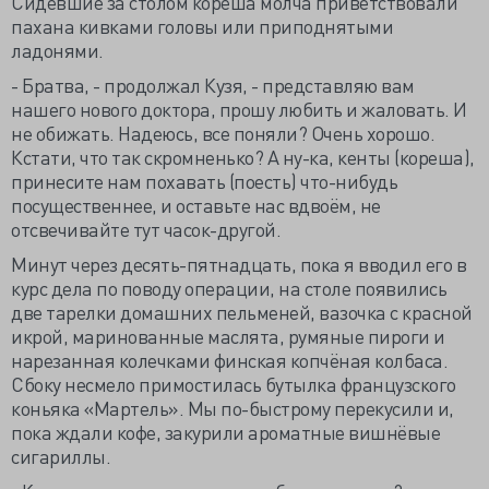
Сидевшие за столом кореша молча приветствовали
пахана кивками головы или приподнятыми
ладонями.
- Братва, - продолжал Кузя, - представляю вам
нашего нового доктора, прошу любить и жаловать. И
не обижать. Надеюсь, все поняли? Очень хорошо.
Кстати, что так скромненько? А ну-ка, кенты (кореша),
принесите нам похавать (поесть) что-нибудь
посущественнее, и оставьте нас вдвоём, не
отсвечивайте тут часок-другой.
Минут через десять-пятнадцать, пока я вводил его в
курс дела по поводу операции, на столе появились
две тарелки домашних пельменей, вазочка с красной
икрой, маринованные маслята, румяные пироги и
нарезанная колечками финская копчёная колбаса.
Сбоку несмело примостилась бутылка французского
коньяка «Мартель». Мы по-быстрому перекусили и,
пока ждали кофе, закурили ароматные вишнёвые
сигариллы.