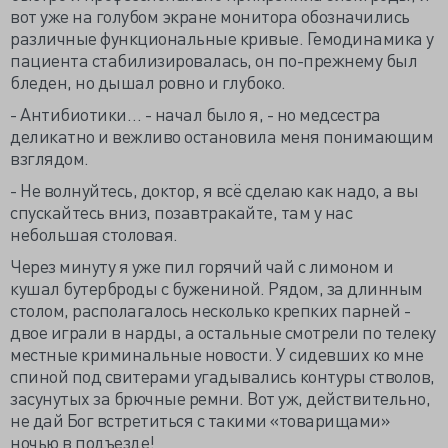
вот уже на голубом экране монитора обозначились
различные функциональные кривые. Гемодинамика у
пациента стабилизировалась, он по-прежнему был
бледен, но дышал ровно и глубоко.
- Антибиотики… - начал было я, - но медсестра
деликатно и вежливо остановила меня понимающим
взглядом.
- Не волнуйтесь, доктор, я всё сделаю как надо, а вы
спускайтесь вниз, позавтракайте, там у нас
небольшая столовая.
Через минуту я уже пил горячий чай с лимоном и
кушал бутерброды с бужениной. Рядом, за длинным
столом, располагалось несколько крепких парней -
двое играли в нарды, а остальные смотрели по телеку
местные криминальные новости. У сидевших ко мне
спиной под свитерами угадывались контуры стволов,
засунутых за брючные ремни. Вот уж, действительно,
не дай Бог встретиться с такими «товарищами»
ночью в подъезде!