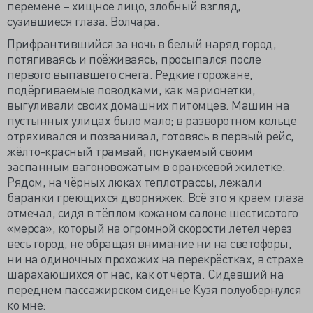
перемене – хищное лицо, злобный взгляд,
сузившиеся глаза. Волчара.
Прифрантившийся за ночь в белый наряд город,
потягиваясь и поёживаясь, просыпался после
первого выпавшего снега. Редкие горожане,
подёргиваемые поводками, как марионетки,
выгуливали своих домашних питомцев. Машин на
пустынных улицах было мало; в разворотном кольце
отряхивался и позванивал, готовясь в первый рейс,
жёлто-красный трамвай, понукаемый своим
заспанным вагоновожатым в оранжевой жилетке.
Рядом, на чёрных люках теплотрассы, лежали
баранки греющихся дворняжек. Всё это я краем глаза
отмечал, сидя в тёплом кожаном салоне шестисотого
«мерса», который на огромной скорости летел через
весь город, не обращая внимание ни на светофоры,
ни на одиночных прохожих на перекрёстках, в страхе
шарахающихся от нас, как от чёрта. Сидевший на
переднем пассажирском сиденье Кузя полуобернулся
ко мне: