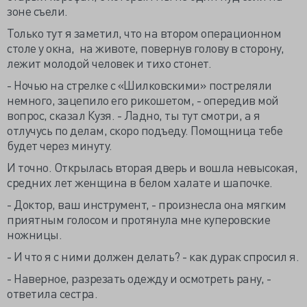
зоне съели.
Только тут я заметил, что на втором операционном
столе у окна, на животе, повернув голову в сторону,
лежит молодой человек и тихо стонет.
- Ночью на стрелке с «Шилковскими» постреляли
немного, зацепило его рикошетом, - опередив мой
вопрос, сказал Кузя. - Ладно, ты тут смотри, а я
отлучусь по делам, скоро подъеду. Помощница тебе
будет через минуту.
И точно. Открылась вторая дверь и вошла невысокая,
средних лет женщина в белом халате и шапочке.
- Доктор, ваш инструмент, - произнесла она мягким
приятным голосом и протянула мне куперовские
ножницы.
- И что я с ними должен делать? - как дурак спросил я.
- Наверное, разрезать одежду и осмотреть рану, -
ответила сестра.