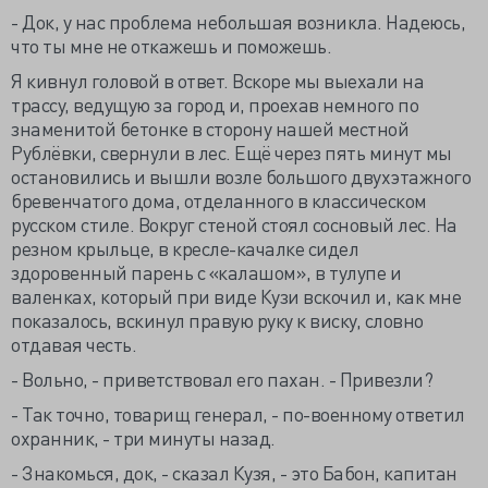
- Док, у нас проблема небольшая возникла. Надеюсь,
что ты мне не откажешь и поможешь.
Я кивнул головой в ответ. Вскоре мы выехали на
трассу, ведущую за город и, проехав немного по
знаменитой бетонке в сторону нашей местной
Рублёвки, свернули в лес. Ещё через пять минут мы
остановились и вышли возле большого двухэтажного
бревенчатого дома, отделанного в классическом
русском стиле. Вокруг стеной стоял сосновый лес. На
резном крыльце, в кресле-качалке сидел
здоровенный парень с «калашом», в тулупе и
валенках, который при виде Кузи вскочил и, как мне
показалось, вскинул правую руку к виску, словно
отдавая честь.
- Вольно, - приветствовал его пахан. - Привезли?
- Так точно, товарищ генерал, - по-военному ответил
охранник, - три минуты назад.
- Знакомься, док, - сказал Кузя, - это Бабон, капитан