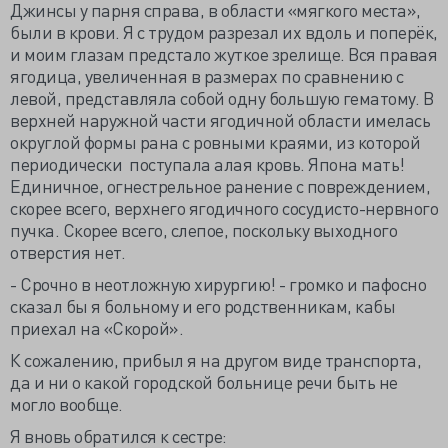
Джинсы у парня справа, в области «мягкого места»,
были в крови. Я с трудом разрезал их вдоль и поперёк,
и моим глазам предстало жуткое зрелище. Вся правая
ягодица, увеличенная в размерах по сравнению с
левой, представляла собой одну большую гематому. В
верхней наружной части ягодичной области имелась
округлой формы рана с ровными краями, из которой
периодически поступала алая кровь. Япона мать!
Единичное, огнестрельное ранение с повреждением,
скорее всего, верхнего ягодичного сосудисто-нервного
пучка. Скорее всего, слепое, поскольку выходного
отверстия нет.
- Срочно в неотложную хирургию! - громко и пафосно
сказал бы я больному и его родственникам, кабы
приехал на «Скорой».
К сожалению, прибыл я на другом виде транспорта,
да и ни о какой городской больнице речи быть не
могло вообще.
Я вновь обратился к сестре: