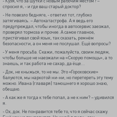
- Кузя, что за шутки с новым рабочим местом? –
спросил я, - и где ваш старый доктор?
- Не повезло бедняге, - ответил тот, глубоко
затягиваясь. – Автокатастрофа. А я ведь его
предупреждал, чтобы иногда в автосервис заезжал,
проверял тормоза и прочее. А самое главное,
пристёгивал свой язык, так сказать, ремнём
безопасности, а он меня не послушал. Ещё вопросы?
- У меня просьба. Скажи, пожалуйста, своим людям,
чтобы больше не наезжали на «Скорую помощь», а то
знаешь, и так работа не сахар, да ёще…
- Док, не кныжься, то не мы. Это «Гороховские»
балуются, мы наркотой ни-ни; но перетереть эту тему
можно. Ивана (главаря) тамошнего я хорошо знаю,
обещаю.
- А как же я тогда к тебе попал, а не к ним? – удивился
я.
- Ох, док. Не понравится тебе то, что я сейчас скажу.
Ещё как не понравится. Но имей в виду - сам