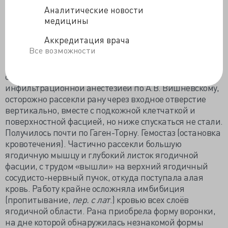
раз «выковыривал» дробь из мягких тканей, когда
Аналитические новости
работал хирургом в деревне, но то была дробь, а не
медицины
пуля. Я мгновение подумал и мы начали то, что
называется первичной хирургической обработкой
Аккредитация врача
огнестрельной раны.
Все возможности
Обложились стерильными простынями. Обработали
операционное поле спиртом и йодом. Под местной
инфильтрационной анестезией по А.В. Вишневскому,
осторожно рассекли рану через входное отверстие
вертикально, вместе с подкожной клетчаткой и
поверхностной фасцией, но ниже спускаться не стали.
Получилось почти по Гаген-Торну. Гемостаз (остановка
кровотечения). Частично рассекли большую
ягодичную мышцу и глубокий листок ягодичной
фасции, с трудом «вышли» на верхний ягодичный
сосудисто-нервный пучок, откуда поступала алая
кровь. Работу крайне осложняла имбибиция
(пропитывание,
пер. с лат
.) кровью всех слоёв
ягодичной области. Рана приобрела форму воронки,
на дне которой обнаружилась незнакомой формы