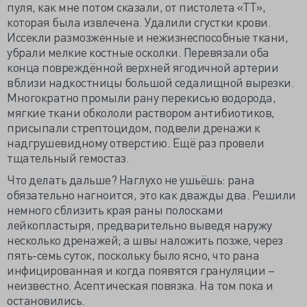
пуля, как мне потом сказали, от пистолета «ТТ»,
которая была извлечена. Удалили сгустки крови.
Иссекли размозженные и нежизнеспособные ткани,
убрали мелкие костные осколки. Перевязали оба
конца повреждённой верхней ягодичной артерии
вблизи надкостницы большой седалищной вырезки.
Многократно промыли рану перекисью водорода,
мягкие ткани обкололи раствором антибиотиков,
присыпали стрептоцидом, подвели дренажи к
надгрушевидному отверстию. Ещё раз провели
тщательный гемостаз.
Что делать дальше? Наглухо не ушьёшь: рана
обязательно нагноится, это как дважды два. Решили
немного сблизить края раны полосками
лейкопластыря, предварительно выведя наружу
несколько дренажей; а швы наложить позже, через
пять-семь суток, поскольку было ясно, что рана
инфицированная и когда появятся грануляции –
неизвестно. Асептическая повязка. На том пока и
остановились.