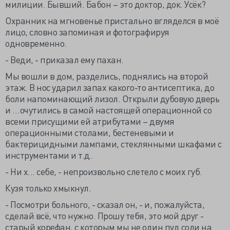
милиции. Бывший. Бабон – это доктор, док. Усёк?
Охранник на мгновенье пристально вгляделся в моё
лицо, словно запоминая и фотографируя
одновременно.
- Веди, - приказал ему пахан.
Мы вошли в дом, разделись, поднялись на второй
этаж. В нос ударил запах какого-то антисептика, до
боли напоминающий лизол. Открыли дубовую дверь
и …очутились в самой настоящей операционной со
всеми присущими ей атрибутами – двумя
операционными столами, бестеневыми и
бактерицидными лампами, стеклянными шкафами с
инструментами и т.д.
- Ни х... себе, - непроизвольно слетело с моих губ.
Кузя только хмыкнул.
- Посмотри больного, - сказал он, - и, пожалуйста,
сделай всё, что нужно. Прошу тебя, это мой друг -
старый корефан, с которым мы не один пуд соли на