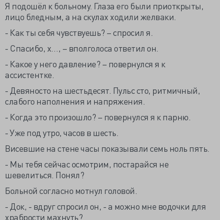
Я подошёл к больному. Глаза его были приоткрыты,
лицо бледным, а на скулах ходили желваки.
- Как ты себя чувствуешь? – спросил я.
- Спасибо, х…, – вполголоса ответил он.
- Какое у него давление? – повернулся я к
ассистентке.
- Девяносто на шестьдесят. Пульс сто, ритмичный,
слабого наполнения и напряжения.
- Когда это произошло? – повернулся я к парню.
- Уже под утро, часов в шесть.
Висевшие на стене часы показывали семь ноль пять.
- Мы тебя сейчас осмотрим, постарайся не
шевелиться. Понял?
Больной согласно мотнул головой.
- Док, - вдруг спросил он, - а можно мне водочки для
храбрости махнуть?