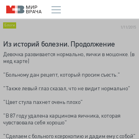
Блоги
1/11/2015
Из историй болезни. Продолжение
Девочка развивается нормально, яички в мошонке. (в
мед карте)
"Больному дан рецепт, который просим съесть."
"Также левый глаз сказал, что не видит нормально"
"Цвет стула пахнет очень плохо"
"В 87 году удалена карцинома яичника, которая
чувствовала себя хорошо"
"Сделаем с больного ксерокопию и дадим ему с собой"