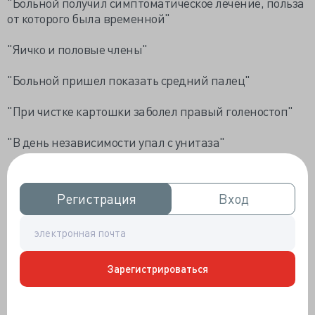
"Больной получил симптоматическое лечение, польза
от которого была временной"
"Яичко и половые члены"
"Больной пришел показать средний палец"
"При чистке картошки заболел правый голеностоп"
"В день независимости упал с унитаза"
"С утра губы начали опускаться"
Регистрация
Регистрация
Вход
Вход
"Больной - шофер. В остальном здоров."
"Употребляет в день 20 бутылок пива. Утверждает,
что пиво единственная подходящая для него
пища. Употребление алкоголя отрицает"
Зарегистрироваться
"Состояние удовлетврительное. В настоящий момент
мертв".