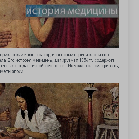
 американский иллюстратор, известный серией картин по
ла. Его история медицины, датируемая 1956гг., содержит
ненных с педантичной точностью. Их можно рассматривать,
иметы эпохи