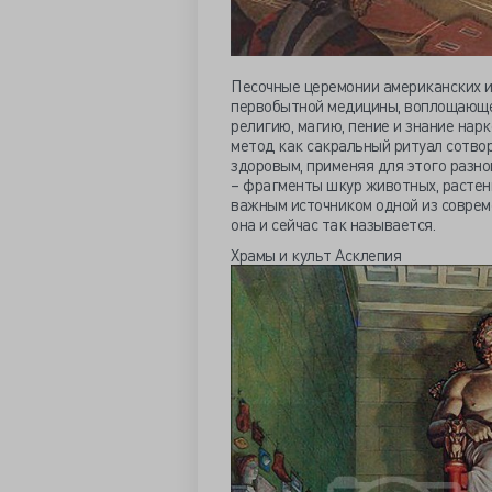
Песочные церемонии американских и
первобытной медицины, воплощающей
религию, магию, пение и знание нар
метод как сакральный ритуал сотво
здоровым, применяя для этого разн
– фрагменты шкур животных, растени
важным источником одной из соврем
она и сейчас так называется.
Храмы и культ Асклепия