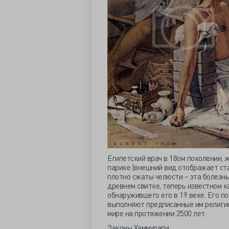
Египетский врач в 18ом поколении, жи
парике (внешний вид отображает стат
плотно сжаты челюсти – эта болезнь
древнем свитке, теперь известном к
обнаружившего его в 19 веке. Его п
выполняют предписанные им религио
мире на протяжении 2500 лет.
Законы Хаммурапи