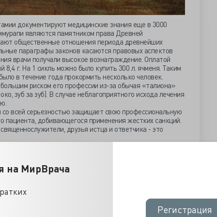
амии документируют медицинские знания еще в 3000
Хаммурапи являются памятником права Древней
тражают общественные отношения периода древнейших
льные параграфы законов касаются правовых аспектов
ения врачи получали высокое вознаграждение. Оплатой
 8,4 г. На 1 сикль можно было купить 300 л. ячменя. Таким
 было в течение года прокормить несколько человек.
 большим риском его профессии из-за обычая «талиона»
око, зуб за зуб). В случае неблагоприятного исхода лечения
ю.
й со всей серьезностью защищает свою профессиональную
о пациента, добивающегося применения жестких санкций.
 священнослужители, друзья истца и ответчика - это
я на МирВрача
кратких
Регистрация
Регистрация