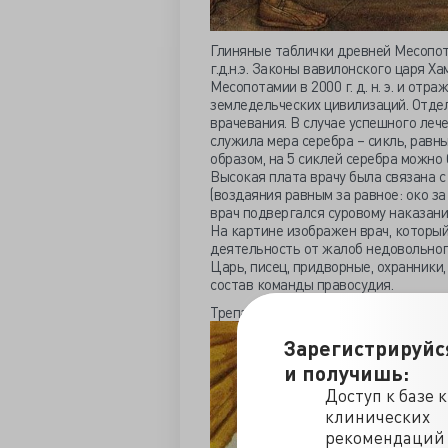
Глиняные таблички древней Месопот
г.д.н.э. Законы вавилонского царя 
Месопотамии в 2000 г. д. н. э. и о
земледельческих цивилизаций. Отде
врачевания. В случае успешного леч
служила мера серебра – сикль, равный
образом, на 5 сиклей серебра можно
Высокая плата врачу была связана с
(воздаяния равным за равное: око за 
врач подвергался суровому наказани
На картине изображен врач, которы
деятельность от жалоб недовольног
Царь, писец, придворные, охранники,
состав команды правосудия.
Трепанация в Перу
Зарегистрируйс
и получишь:
Доступ к базе 
клинических
рекомендаций