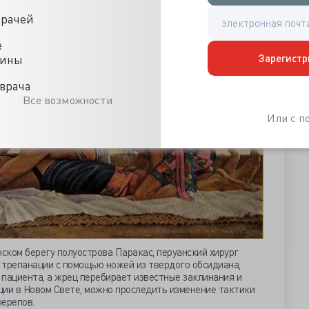
врачей
е
Зарегистр
цины
врача
Все возможности
Или с 
нском берегу полуострова Паракас, перуанский хирург
ю трепанации с помощью ножей из твердого обсидиана,
пациента, а жрец перебирает известные заклинания и
ции в Новом Свете, можно проследить изменение тактики
черепов.