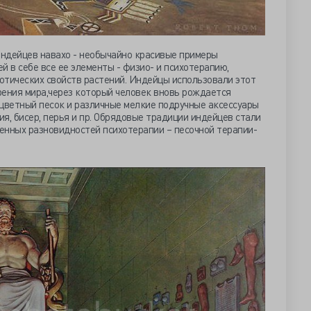
ндейцев навахо - необычайно красивые примеры
 в себе все ее элементы - физио- и психотерапию,
котических свойств растений. Индейцы использовали этот
рения мира,через который человек вновь рождается
оцветный песок и различные мелкие подручные аксессуары
я, бисер, перья и пр. Обрядовые традиции индейцев стали
енных разновидностей психотерапии – песочной терапии-