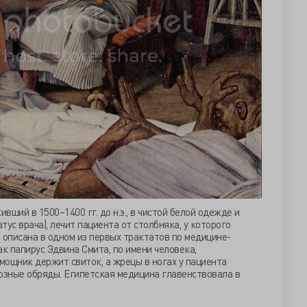
вший в 1500–1400 гг. до н.э., в чистой белой одежде и
ус врача), лечит пациента от столбняка, у которого
 описана в одном из первых трактатов по медицине-
ак папирус Эдвина Смита, по имени человека,
омощник держит свиток, а жрецы в ногах у пациента
зные обряды. Египетская медицина главенствовала в