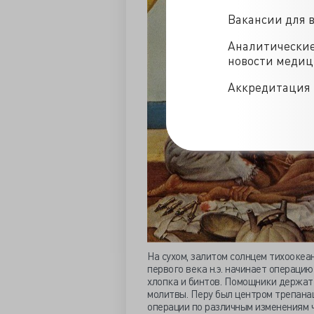
Вакансии для 
Аналитически
новости меди
Аккредитация 
На сухом, залитом солнцем тихоокеа
первого века н.э. начинает операци
хлопка и бинтов. Помощники держат 
молитвы. Перу был центром трепана
операции по различным изменениям 