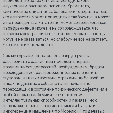
неуклонным распадом психики. Кроме того,
клинические описания заболеваний говорили о том,
что депрессия может приводить к слабоумию, а может
и не проводить, а кататония может сопровождаться
парафренией, а может и не сопровождаться, что
психозы могут развиваться в юношеском возрасте, а
могут и не развиваться, но слабоумие всё нарастает…
Что же с этим всем делать?
Самые горячие споры велись вокруг группы
расстройств с различным началом: впервые
проявившихся депрессией, возбуждением, бредом
преследования, расторможенностью влечений,
ступором, навязчивостями, страхами, либо вообще
никак не давших о себе знать, но неуклонно
переходящих в состояние психического дефекта или
особой формы слабоумия – без снижения
интеллектуальных способностей и памяти, но с
невозможностью выстраивать мысли (та самая
инкогеренция мышления по Морелю). Что делать с