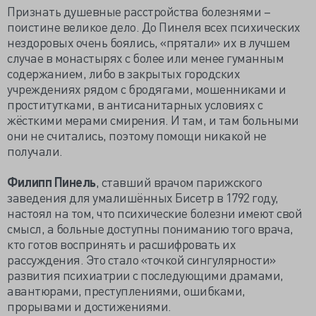
Признать душевные расстройства болезнями –
поистине великое дело. До Пинеля всех психических
нездоровых очень боялись, «прятали» их в лучшем
случае в монастырях с более или менее гуманным
содержанием, либо в закрытых городских
учреждениях рядом с бродягами, мошенниками и
проститутками, в антисанитарных условиях с
жёсткими мерами смирения. И там, и там больными
они не считались, поэтому помощи никакой не
получали.
Филипп Пинель
, ставший врачом парижского
заведения для умалишённых Бисетр в 1792 году,
настоял на том, что психические болезни имеют свой
смысл, а больные доступны пониманию того врача,
кто готов воспринять и расшифровать их
рассуждения. Это стало «точкой сингулярности»
развития психиатрии с последующими драмами,
авантюрами, преступлениями, ошибками,
прорывами и достижениями.