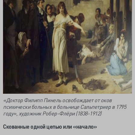
«Доктор Филипп Пинель освобождает от оков
психически больных в больнице Сальпетриер в 1795
году», художник Робер-Флёри (1838-1912)
Скованные одной цепью или «начало»