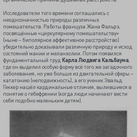
Исследователи того времени соглашались с
неоднозначностью природы различных
помешательств. Работы француза Жана Фальрэ,
посвящённые «циркулярному помешательству»
(ныне – биполярное аффективное расстройство)
убедительно доказывали различную природу и исход
состояний мании и меланхолии. Потом появился
фундаментальный труд
Карла Людвига Кальбаума
,
где он выделил особую форму всё того же загадочного
заболевания, но уже больше из двигательной сферы –
кататонию (неподвижность), а его ученик Эвальд
Геккер нашёл кардинальные отличия, вылившиеся в
понятие о гебефрении (когда люди начинают вести
себя подобно маленьким детям).