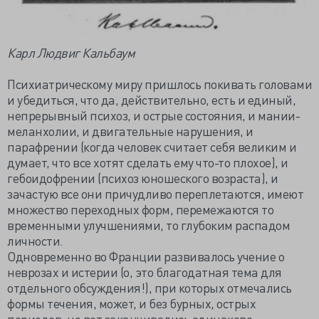
Карл Людвиг Кальбаум
Психиатрическому миру пришлось покивать головами
и убедиться, что да, действительно, есть и единый,
непрерывный психоз, и острые состояния, и мании-
меланхолии, и двигательные нарушения, и
парафрении (когда человек считает себя великим и
думает, что все хотят сделать ему что-то плохое), и
гебоидофрении (психоз юношеского возраста), и
зачастую все они причудливо переплетаются, имеют
множество переходных форм, перемежаются то
временными улучшениями, то глубоким распадом
личности.
Одновременно во Франции развивалось учение о
неврозах и истерии (о, это благодатная тема для
отдельного обсуждения!), при которых отмечались
формы течения, может, и без бурных, острых
периодов, но вот заканчивались одинаково —