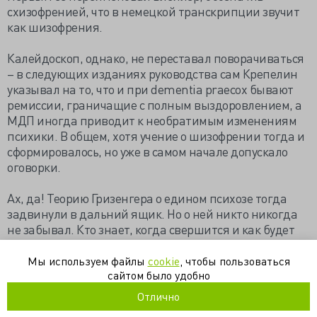
схизофренией, что в немецкой транскрипции звучит
как шизофрения.
Калейдоскоп, однако, не переставал поворачиваться
– в следующих изданиях руководства сам Крепелин
указывал на то, что и при dementia praecox бывают
ремиссии, граничащие с полным выздоровлением, а
МДП иногда приводит к необратимым изменениям
психики. В общем, хотя учение о шизофрении тогда и
сформировалось, но уже в самом начале допускало
оговорки.
Ах, да! Теорию Гризенгера о едином психозе тогда
задвинули в дальний ящик. Но о ней никто никогда
не забывал. Кто знает, когда свершится и как будет
выглядеть новая психиатрическая революция…
Мы используем файлы
cookie
, чтобы пользоваться
Текст: Наталья Захарова для портала
сайтом было удобно
нейроновости
Отлично
Блог истории медицины в LiveJournal