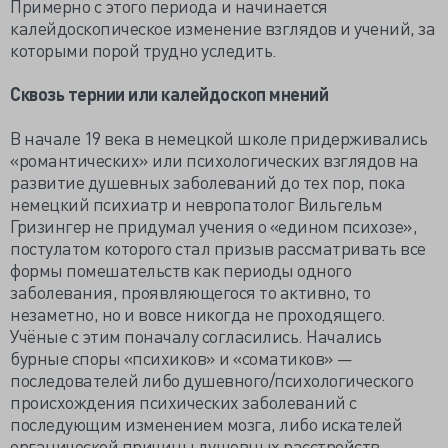
Примерно с этого периода и начинается
калейдоскопическое изменение взглядов и учений, за
которыми порой трудно уследить.
Сквозь тернии или калейдоскоп мнений
В начале 19 века в немецкой школе придерживались
«романтических» или психологических взглядов на
развитие душевных заболеваний до тех пор, пока
немецкий психиатр и невропатолог Вильгельм
Гризингер не придумал учения о «едином психозе»,
постулатом которого стал призыв рассматривать все
формы помешательств как периоды одного
заболевания, проявляющегося то активно, то
незаметно, но и вовсе никогда не проходящего.
Учёные с этим поначалу согласились. Начались
бурные споры «психиков» и «соматиков» —
последователей либо душевного/психологического
происхождения психических заболеваний с
последующим изменением мозга, либо искателей
органической причины душевных расстройств.