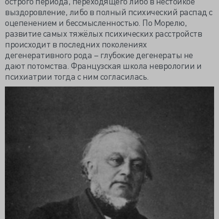
острого периода, переходящего либо в нестойкое
выздоровление, либо в полный психический распад с
оцепенением и бессмысленностью. По Морелю,
развитие самых тяжёлых психических расстройств
происходит в последних поколениях
дегенеративного рода – глубокие дегенераты не
дают потомства. Французская школа неврологии и
психиатрии тогда с ним согласилась.