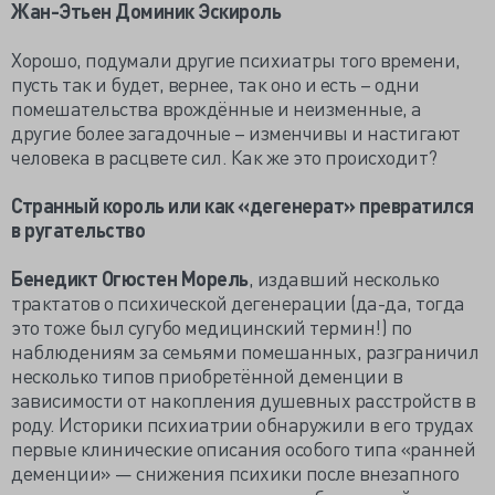
Жан-Этьен Доминик Эскироль
Хорошо, подумали другие психиатры того времени,
пусть так и будет, вернее, так оно и есть – одни
помешательства врождённые и неизменные, а
другие более загадочные – изменчивы и настигают
человека в расцвете сил. Как же это происходит?
Странный король или как «дегенерат» превратился
в ругательство
Бенедикт Огюстен Морель
, издавший несколько
трактатов о психической дегенерации (да-да, тогда
это тоже был сугубо медицинский термин!) по
наблюдениям за семьями помешанных, разграничил
несколько типов приобретённой деменции в
зависимости от накопления душевных расстройств в
роду. Историки психиатрии обнаружили в его трудах
первые клинические описания особого типа «ранней
деменции» — снижения психики после внезапного