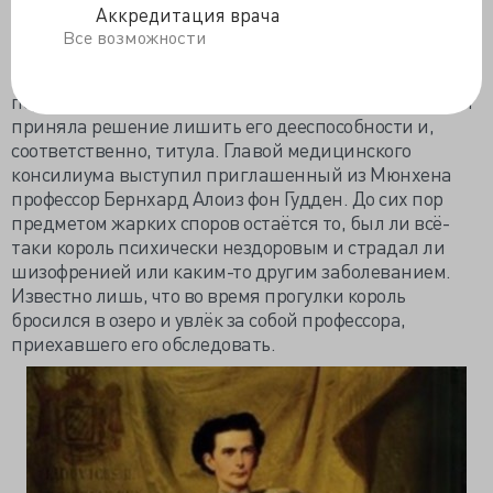
активный правитель вдруг стал замкнутым, начал
Аккредитация врача
избегать участия в политической жизни, пропадал в
Все возможности
окрестных лесах, да так, что чиновникам
приходилось подолгу разыскивать его, чтобы
подписать документы. Правительственная комиссия
приняла решение лишить его дееспособности и,
соответственно, титула. Главой медицинского
консилиума выступил приглашенный из Мюнхена
профессор Бернхард Алоиз фон Гудден. До сих пор
предметом жарких споров остаётся то, был ли всё-
таки король психически нездоровым и страдал ли
шизофренией или каким-то другим заболеванием.
Известно лишь, что во время прогулки король
бросился в озеро и увлёк за собой профессора,
приехавшего его обследовать.