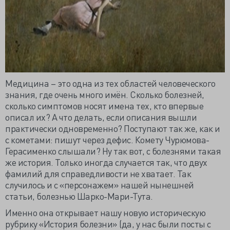
Медицина – это одна из тех областей человеческого
знания, где очень много имён. Сколько болезней,
сколько симптомов носят имена тех, кто впервые
описал их? А что делать, если описания вышли
практически одновременно? Поступают так же, как и
с кометами: пишут через дефис. Комету Чурюмова-
Герасименко слышали? Ну так вот, с болезнями такая
же история. Только иногда случается так, что двух
фамилий для справедливости не хватает. Так
случилось и с «персонажем» нашей нынешней
статьи, болезнью Шарко-Мари-Тута.
Именно она открывает нашу новую историческую
рубрику «История болезни» (да, у нас были посты с