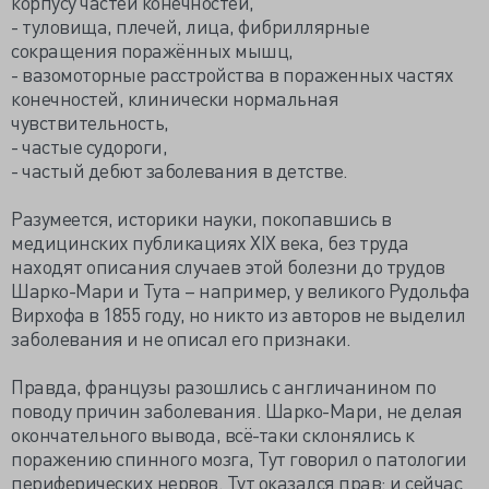
корпусу частей конечностей,
- туловища, плечей, лица, фибриллярные
сокращения поражённых мышц,
- вазомоторные расстройства в пораженных частях
конечностей, клинически нормальная
чувствительность,
- частые судороги,
- частый дебют заболевания в детстве.
Разумеется, историки науки, покопавшись в
медицинских публикациях XIX века, без труда
находят описания случаев этой болезни до трудов
Шарко-Мари и Тута – например, у великого Рудольфа
Вирхофа в 1855 году, но никто из авторов не выделил
заболевания и не описал его признаки.
Правда, французы разошлись с англичанином по
поводу причин заболевания. Шарко-Мари, не делая
окончательного вывода, всё-таки склонялись к
поражению спинного мозга, Тут говорил о патологии
периферических нервов. Тут оказался прав: и сейчас