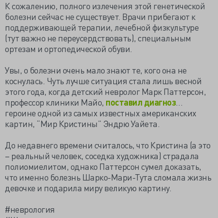
К сожалению, полного излечения этой генетической
болезни сейчас не существует. Врачи прибегают к
поддерживающей терапии, лечебной физкультуре
(тут важно не переусердствовать), специальным
ортезам и ортопедической обуви.
Увы, о болезни очень мало знают те, кого она не
коснулась. Чуть лучше ситуация стала лишь весной
этого года, когда детский невролог Марк Паттерсон,
профессор клиники Майо,
поставил диагноз
…
героине одной из самых известных американских
картин, “Мир Кристины” Эндрю Уайета.
До недавнего времени считалось, что Кристина (а это
– реальный человек, соседка художника) страдала
полиомиелитом, однако Паттерсон сумел доказать,
что именно болезнь Шарко-Мари-Тута сломала жизнь
девочке и подарила миру великую картину.
#неврология