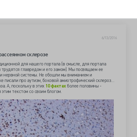
6/13/2016
 рассеянном склерозе
иционной для нашего портала (в смысле, для портала
 трудятся главредом и его замом). Мы посвящаем ее
и нервной системы. Не обошли мы вниманием и
же писали про аутизм, боковой амиотрофический склероз…
а. А, поскольку в этих
10 фактах
более половины -
 этим текстом со своим блогом.