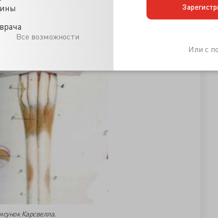
Зарегистр
цины
врача
Все возможности
Или с 
исунок Карсвелла.