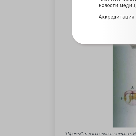
новости меди
Аккредитация 
"Шрамы" от рассеянного склероза. Р