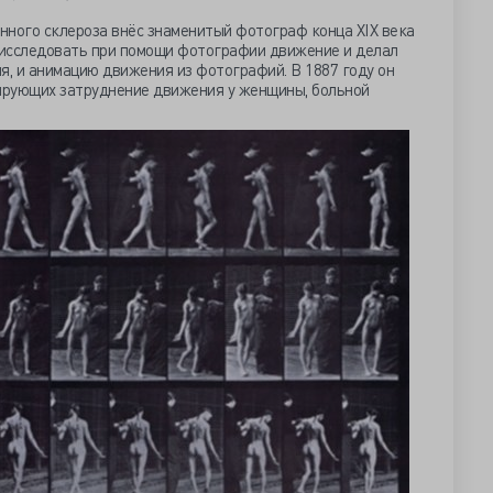
янного склероза внёс знаменитый фотограф конца XIX века
 исследовать при помощи фотографии движение и делал
, и анимацию движения из фотографий. В 1887 году он
ирующих затруднение движения у женщины, больной