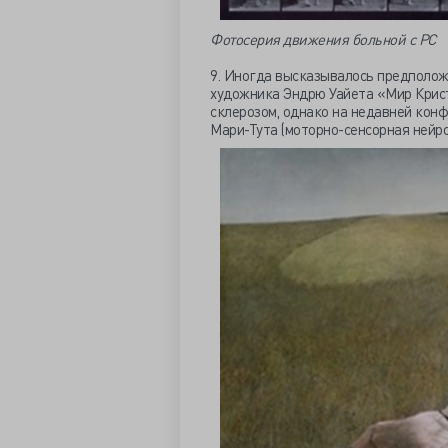
Фотосерия движения больной с РС
9. Иногда высказывалось предполож
художника Эндрю Уайета «Мир Крист
склерозом, однако на недавней кон
Мари-Тута (моторно-сенсорная нейро