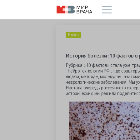
Блоги
История болезни: 10 фактов о
Рубрика «10 фактов» стала уже трад
"Нейротехнологии.РФ", где соавторы
людям, методам, молекулам, анатоми
неврологические заболевания. Мы у
Настала очередь рассеянного склероз
исторических, мы решили поделиться