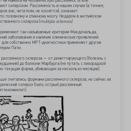
ет ни намёка на человеческую рассеянность или
ают склерозом. Рассеянность в нашем случае (а точнее,
рое вас, читатели, не коснётся), означает
по головному и спинному мозгу. Недаром в английском
ственного склероза (
multiple sclerosis)
.
 применяют так называемые критерии Макдональда,
ний заболевания и наличие клинических проявлений
от для собственно МРТ-диагностики применяют другие
терии Пати.
 рассеянного склероза — от ремиттирующего (болезнь с
ухудшения) до болезни Марбурга (не путать с лихорадкой
тро текущая форма, убивающая за несколько месяцев).
ьше считались формами рассеянного склероза, но сейчас их
рический склероз Бало, острый рассеянный
оптикомиелит).