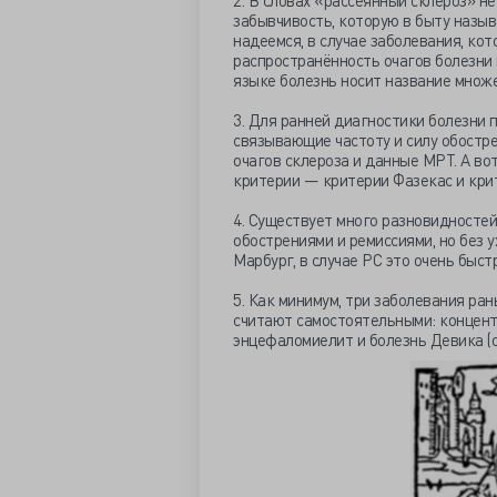
2. В словах «рассеянный склероз» н
забывчивость, которую в быту назыв
надеемся, в случае заболевания, кото
распространённость очагов болезни 
языке болезнь носит название множе
3. Для ранней диагностики болезни
связывающие частоту и силу обостре
очагов склероза и данные МРТ. А в
критерии — критерии Фазекас и кри
4. Существует много разновидностей
обострениями и ремиссиями, но без 
Марбург, в случае РС это очень быс
5. Как минимум, три заболевания ран
считают самостоятельными: концент
энцефаломиелит и болезнь Девика (