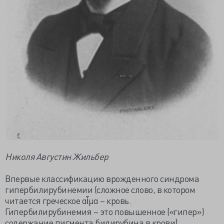
Николя Августин Жильбер
Впервые классификацию врожденного синдрома
гипербилирубинемии (сложное слово, в котором
читается греческое αἷμα – кровь.
Гипербилирубинемия – это повышенное («гипер»)
содержание пигмента билирубина в крови),