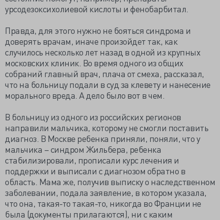
урсодезоксихолиевой кислоты и фенобарбитал.
Правда, для этого нужно не бояться синдрома и
доверять врачам, иначе произойдет так, как
случилось несколько лет назад в одной из крупных
московских клиник. Во время одного из общих
собраний главный врач, плача от смеха, рассказал,
что на больницу подали в суд за клевету и нанесение
морального вреда. А дело было вот в чем.
В больницу из одного из российских регионов
направили мальчика, которому не смогли поставить
диагноз. В Москве ребенка приняли, поняли, что у
мальчика – синдром Жильбера, ребенка
стабилизировали, прописали курс лечения и
поддержки и выписали с диагнозом обратно в
область. Мама же, получив выписку о наследственном
заболевании, подала заявление, в котором указала,
что она, такая-то такая-то, никогда во Франции не
была (документы прилагаются), ни с каким