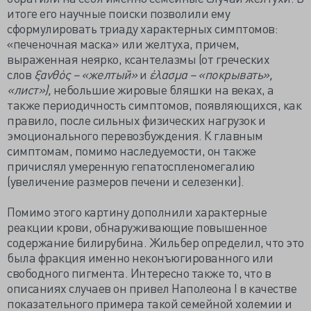
итоге его научные поиски позволили ему
сформулировать триаду характерных симптомов:
«печеночная маска» или желтуха, причем,
выраженная неярко, ксантелазмы (от греческих
слов
ξανθός – «желтый»
и
έλασμα – «покрывать»,
«лист»),
небольшие жировые бляшки на веках, а
также периодичность симптомов, появляющихся, как
правило, после сильных физических нагрузок и
эмоционального перевозбуждения. К главным
симптомам, помимо наследуемости, он также
причислял умеренную гепатоспленомегалию
(увеличение размеров печени и селезенки).
Помимо этого картину дополнили характерные
реакции крови, обнаруживающие повышенное
содержание билирубина. Жильбер определил, что это
была фракция именно неконъюгированного или
свободного пигмента. Интересно также то, что в
описаниях случаев он привел Наполеона I в качестве
показательного примера такой семейной холемии и