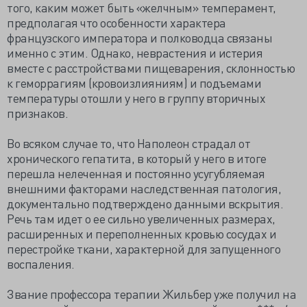
того, каким может быть «желчным» темперамент,
предполагая что особенности характера
французского императора и полководца связаны
именно с этим. Однако, неврастения и истерия
вместе с расстройствами пищеварения, склонностью
к геморрагиям (кровоизлияниям) и подъемами
температуры отошли у него в группу вторичных
признаков.
Во всяком случае то, что Наполеон страдал от
хронического гепатита, в который у него в итоге
перешла нелеченная и постоянно усугубляемая
внешними факторами наследственная патология,
документально подтверждено данными вскрытия.
Речь там идет о ее сильно увеличенных размерах,
расширенных и переполненных кровью сосудах и
перестройке ткани, характерной для запущенного
воспаления.
Звание профессора терапии Жильбер уже получил на