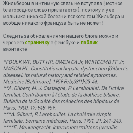
Жильбером в интимную связь не вступала (честное
благородное слово прилагается), поэтому и у ее
мальчика никакой болезни всякого там Жильбера и
вообще никакого француза быть не может!
Следить за обновлениями нашего блога можно и
через его
страничку
в фейсбуке и
паблик
вконтакте
*FOULK WT, BUTT HR, OWEN CA Jr, WHITCOMB FF Jr,
MASON HL. Constitutional hepatic dysfunction (Gilbert's
disease): its natural history and related syndromes.
Medicine (Baltimore). 1959 Feb;38(1):25-46.
**A. Gilbert, M. J. Castaigne, P. Lereboullet. De l’ictère
familial. Contribution à l’étude de la diathèse biliaire.
Bulletin de la Société des médecins des hôpitaux de
Paris, 1900, 17: 948-959.
***A. Gilbert, P. Lereboullet. La cholémie simple
familiale. Semaine médicale, Paris, 1901, 21: 241-243.
****E. Meulengracht. Icterus intermittens juvenilis