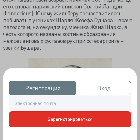
его основал парижский епископ Святой Ландри
(Landericus). Юному Жильберу посчастливилось
побывать в учениках Шарля Жозефа Бушара – врача-
патолога и, на секундочку, ученика Жана Шарко, в
честь которого названы костные образования
межфаланговых суставов рук при остеоартрите –
узелки Бушара.
Регистрация
Регистрация
Вход
Вход
Зарегистрироваться