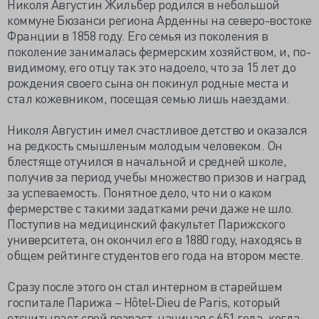
Николя Августин Жильбер родился в небольшой
коммуне Бюзанси региона Арденны на северо-востоке
Франции в 1858 году. Его семья из поколения в
поколение занималась фермерским хозяйством, и, по-
видимому, его отцу так это надоело, что за 15 лет до
рождения своего сына он покинул родные места и
стал кожевником, посещая семью лишь наездами.
Николя Августин имел счастливое детство и оказался
на редкость смышленым молодым человеком. Он
блестяще отучился в начальной и средней школе,
получив за период учебы множество призов и наград
за успеваемость. Понятное дело, что ни о каком
фермерстве с такими задатками речи даже не шло.
Поступив на медицинский факультет Парижского
университета, он окончил его в 1880 году, находясь в
общем рейтинге студентов его года на втором месте.
Сразу после этого он стал интерном в старейшем
госпитале Парижа – Hôtel-Dieu de Paris, который
отсчитывает свой возраст, начиная с 651 года, когда