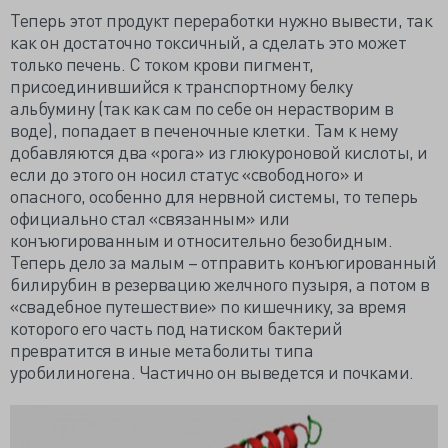
Теперь этот продукт переработки нужно вывести, так
как он достаточно токсичный, а сделать это может
только печень. С током крови пигмент,
присоединившийся к транспортному белку
альбумину (так как сам по себе он нерастворим в
воде), попадает в печеночные клетки. Там к нему
добавляются два «рога» из глюкуроновой кислоты, и
если до этого он носил статус «свободного» и
опасного, особенно для нервной системы, то теперь
официально стал «связанным» или
конъюгированным и относительно безобидным.
Теперь дело за малым – отправить конъюгированный
билирубин в резервацию желчного пузыря, а потом в
«свадебное путешествие» по кишечнику, за время
которого его часть под натиском бактерий
превратится в иные метаболиты типа
уробилиногена. Частично он выведется и почками.