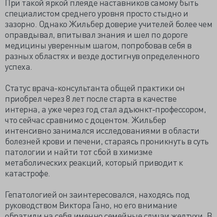
При такой яркой плеяде наставников самому быть
специалистом среднего уровня просто стыдно и
зазорно. Однако Жильбер доверие учителей более чем
оправдывал, впитывал знания и шел по дороге
медицины уверенным шагом, попробовав себя в
разных областях и везде достигнув определенного
успеха.
Статус врача-консультанта общей практики он
приобрел через 8 лет после старта в качестве
интерна, а уже через год стал адъюнкт-профессором,
что сейчас сравнимо с доцентом. Жильбер
интенсивно занимался исследованиями в области
болезней крови и печени, стараясь проникнуть в суть
патологии и найти тот сбой в химизме
метаболических реакций, который приводит к
катастрофе.
Гепатологией он заинтересовался, находясь под
руководством Виктора Гано, но его внимание
обратили на себя именно семейные случаи желтухи. В