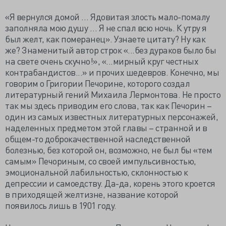
«Я вернулся домой … Ядовитая злость мало-помалу
заполняла мою душу … Я не спал всю ночь. К утру я
был желт, как померанец». Узнаете цитату? Ну как
же? Знаменитый автор строк «...без дураков было бы
на свете очень скучно!», «...мирный круг честных
контрабандистов...» и прочих шедевров. Конечно, мы
говорим о Григории Печорине, которого создал
литературный гений Михаила Лермонтова. Не просто
так мы здесь приводим его слова, так как Печорин –
один из самых известных литературных персонажей,
наделенных предметом этой главы – странной и в
общем-то доброкачественной наследственной
болезнью, без которой он, возможно, не был бы «тем
самым» Печориным, со своей импульсивностью,
эмоциональной лабильностью, склонностью к
депрессии и самоедству. Да-да, корень этого кроется
в приходящей желтизне, название которой
появилось лишь в 1901 году.