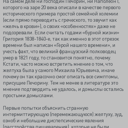
На самом деле ни господин Печорин, ни Наполеон I,
которого на заре 20 века описали в качестве первого
исторического примера простой семейной холемии
(если прямо переводить с греческого, то звучит как
«желчь в крови»), о своих «особенностях» даже не
подозревали. Если считать годами «бурной жизни»
Григория 1838-1840-е, так как именно в этот отрезок
времени был написан «Герой нашего времени», и
учесть факт, что великий французский полководец
умер в 1821 году, то становится понятно, почему.
Кстати, часто можно встретить мнение о том, что
желтуха была у самого Михаила Юрьевича, иначе
почему он так красочно смог описать все симптомы,
присущие Печорину. Тем не менее в литературе это
мнение подтвердить не удалось, и домыслы остались
простыми домыслами.
Первые попытки объяснить странную
интермиттирующую (перемежающуюся) желтуху, зуд,
озноб и небольшие диспепсические явления
(расстройства пищеварения), которые не были