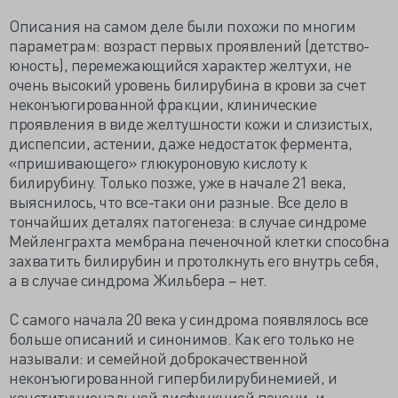
Описания на самом деле были похожи по многим
параметрам: возраст первых проявлений (детство-
юность), перемежающийся характер желтухи, не
очень высокий уровень билирубина в крови за счет
неконъюгированной фракции, клинические
проявления в виде желтушности кожи и слизистых,
диспепсии, астении, даже недостаток фермента,
«пришивающего» глюкуроновую кислоту к
билирубину. Только позже, уже в начале 21 века,
выяснилось, что все-таки они разные. Все дело в
тончайших деталях патогенеза: в случае синдроме
Мейленграхта мембрана печеночной клетки способна
захватить билирубин и протолкнуть его внутрь себя,
а в случае синдрома Жильбера – нет.
С самого начала 20 века у синдрома появлялось все
больше описаний и синонимов. Как его только не
называли: и семейной доброкачественной
неконъюгированной гипербилирубинемией, и
конституциональной дисфункцией печени, и