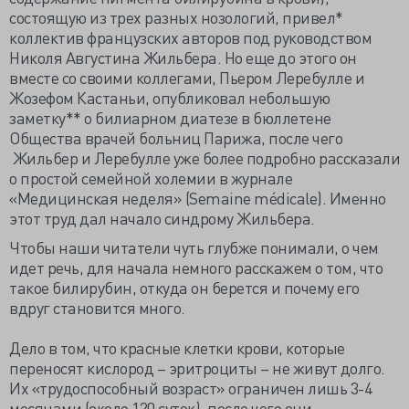
состоящую из трех разных нозологий, привел*
коллектив французских авторов под руководством
Николя Августина Жильбера. Но еще до этого он
вместе со своими коллегами, Пьером Леребулле и
Жозефом Кастаньи, опубликовал небольшую
заметку** о билиарном диатезе в бюллетене
Общества врачей больниц Парижа, после чего
Жильбер и Леребулле уже более подробно рассказали
о простой семейной холемии в журнале
«Медицинская неделя» (Semaine médicale). Именно
этот труд дал начало синдрому Жильбера.
Чтобы наши читатели чуть глубже понимали, о чем
идет речь, для начала немного расскажем о том, что
такое билирубин, откуда он берется и почему его
вдруг становится много.
Дело в том, что красные клетки крови, которые
переносят кислород – эритроциты – не живут долго.
Их «трудоспособный возраст» ограничен лишь 3-4
месяцами (около 120 суток), после чего они