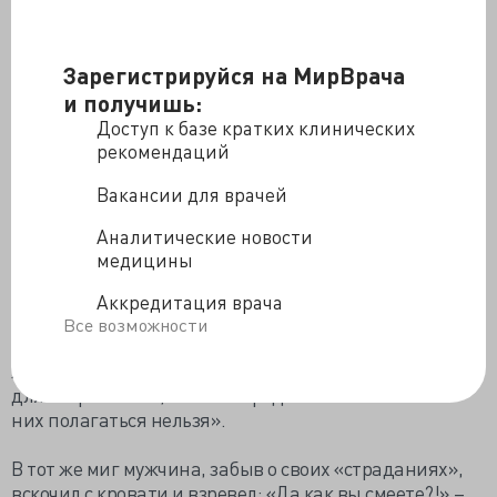
же начались боли за грудиной. Жене велел
немедленно вызывать скорую и говорить, что у меня
инфаркт!»
Зарегистрируйся на МирВрача
и получишь:
Я прервал его: «Вы что, часам поверили?»
Доступ к базе кратких клинических
Мужчина посмотрел на меня с удивлением, даже с
рекомендаций
оттенком озлобленности: «Конечно! Они же дорогие и
Вакансии для врачей
точные!»
Аналитические новости
«Ну давайте проверим», – сказал я и начал измерять
медицины
давление. 120/80. Пульс в норме. Снимаем ЭКГ –
плёнка оказалась лучше моей.
Аккредитация врача
Все возможности
«Знаете, у вас всё в порядке, – сказал я. – Все
жизненные показатели в норме. Эти часы – скорее
для спортсменов, и то там средние показатели. На
них полагаться нельзя».
В тот же миг мужчина, забыв о своих «страданиях»,
вскочил с кровати и взревел: «Да как вы смеете?!» –