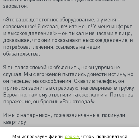
заорал он.
«Это ваше допотопное оборудование, а у меня –
современное! Я сказал, лечите меня! У меня инфаркт
и высокое давление!» – он тыкал мне часами в лицо,
доказывая, что они показывают высокое давление, и
потребовал лечения, ссылаясь на наши
обязательства.
Я пытался спокойно объяснить, но он упрямо не
слушал. Мы с его женой пытались донести истину, но
он перешел на оскорбления. Схватив телефон, он
принялся звонить в страховую, наговаривая в трубку.
Вероятно, там ему ответили так же, как и я. Потерпев
поражение, он бросил: «Вон отсюда!»
И мы с напарником, тоже взвинченные, покинули
квартиру
Источник
Мы используем файлы
cookie
, чтобы пользоваться