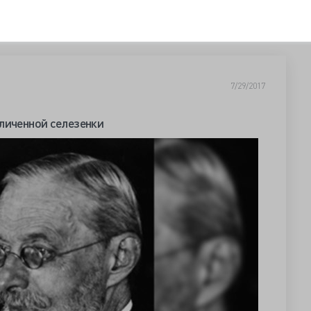
7/29/2017
личенной селезенки