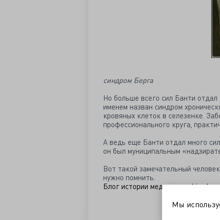
синдром Берга
Но больше всего сил Банти отдал 
именем назван синдром хроническ
кровяных клеток в селезенке. Заб
профессионального круга, практич
А ведь еще Банти отдал много си
он был муниципальным «надзирате
Вот такой замечательный человек р
нужно помнить.
Блог истории медицины в LiveJour
Мы использ