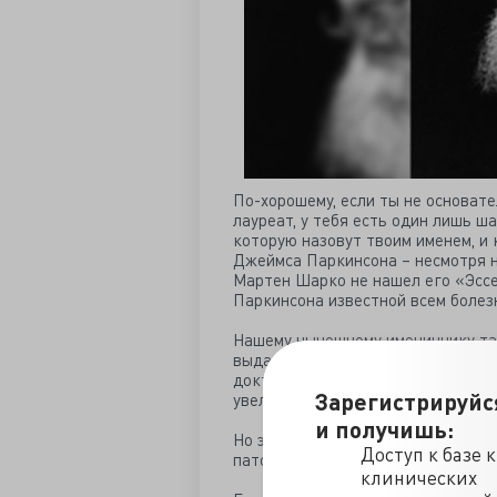
По-хорошему, если ты не основате
лауреат, у тебя есть один лишь ш
которую назовут твоим именем, и 
Джеймса Паркинсона – несмотря н
Мартен Шарко не нашел его «Эссе
Паркинсона известной всем болез
Нашему нынешнему имениннику так
выдающимся анатомом, и даже боле
доктору Тринадцатой было более э
Зарегистрируйс
увеличенной селезенки.
и получишь:
Но это не повод хотя бы кратко н
Доступ к базе 
патологоанатоме.
клинических