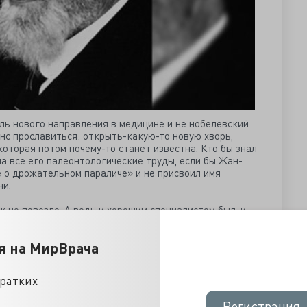
ль нового направления в медицине и не нобелевский
анс прославиться: открыть-какую-то новую хворь,
которая потом почему-то станет известна. Кто бы знал
а все его палеонтологические труды, если бы Жан-
 о дрожательном параличе» и не присвоил имя
ни.
 не повезло. А ведь и хорошим специалистом был, и
знь описал. Но увы, доктор Хаус любил волчанку, а
стетично умирать от хореи Гентингтона, чем от
я на МирВрача
е рассказать о Гвидо Банти, итальянском враче и
кратких
Регистрация
Регистрация