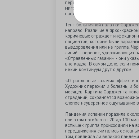
передачи инфекционных заболеван
миграция, плохая вентиляция и а
пандемий распространилась по все
Тент больничной палатки Сарджен
направо. Различие в ярко-красном
коричневых отражает инфекционну
пациентов, которые были заразным
выздоровления или не гриппа. Че
линий – веревок, удерживающих п
«Отравленных газами» - они указы
вне кадра. В самом деле, если пом
некий континуум друг с другом.
«Отравленные газами» эффективно
Художник пережил и болезнь, и б
месяцев. Картина Сарджента показ
страданий, сохраняется возможно
слепое неуверенное ощупывание в
Пандемия испанки поразила около 
при этом погибло от 20 до 100 ми
вспышек гриппа происходили на вое
передвижения считались основным
том, повлияла ли великая пандеми