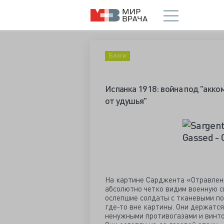
Блоги
Испанка 1918: война под "акк
от удушья"
На картине Сарджента «Отравление
абсолютно четко видим военную сц
ослепшие солдаты с тканевыми по
где-то вне картины. Они держатся
ненужными противогазами и винто