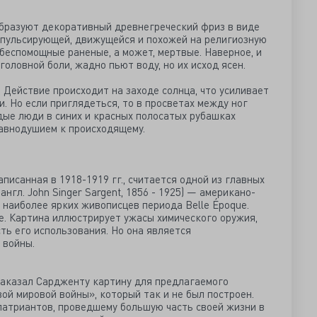
бразуют декоративный древнегреческий фриз в виде
 пульсирующей, движущейся и похожей на религиозную
, беспомощные раненые, а может, мертвые. Наверное, и
головной боли, жадно пьют воду, но их исход ясен.
 Действие происходит на заходе солнца, что усиливает
 Но если приглядеться, то в просветах между ног
дые люди в синих и красных полосатых рубашках
равнодушием к происходящему.
писанная в 1918-1919 гг., считается одной из главных
нгл. John Singer Sargent, 1856 - 1925) — американо-
 наиболее ярких живописцев периода Belle Époque.
е. Картина иллюстрирует ужасы химического оружия,
ть его использования. Но она является
 войны.
заказал Сардженту картину для предлагаемого
ой мировой войны», который так и не был построен.
патриантов, проведшему большую часть своей жизни в