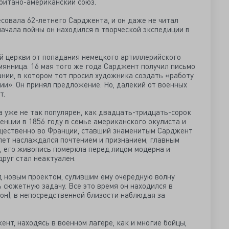
британо-американский союз.
совала 62-летнего Сарджента, и он даже не читал
 начала войны он находился в творческой экспедиции в
ой церкви от попадания немецкого артиллерийского
мянница. 16 мая того же года Сарджент получил письмо
нии, в котором тот просил художника создать «работу
ии». Он принял предложение. Но, далекий от военных
т.
а уже не так популярен, как двадцать-тридцать-сорок
енции в 1856 году в семье американского окулиста и
щественно во Франции, ставший знаменитым Сарджент
лет наслаждался почтением и признанием, главным
, его живопись померкла перед лицом модерна и
друг стал неактуален.
д новым проектом, сулившим ему очередную волну
ь сюжетную задачу. Все это время он находился в
он), в непосредственной близости наблюдая за
ент, находясь в военном лагере, как и многие бойцы,