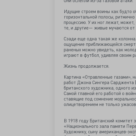
Они ослепли из-за газовой атаки.
Идущие строем воины как будто о
горизонтальной полосы, ритмично
процессию. У их ног лежат, может
те, и другие— живые мучаются от 
Сзади еще одна такая же колонна.
ощущение приближающейся смерти.
раненых можно увидеть, как моло
играют в футбол, удивляя своим 
Жизнь продолжается.
Картина «Отравленные газами», на
работ Джона Сингера Сарджента (а
британского художника, одного из
Самой главной его работой о войн
ставящие под сомнение моральнос
олицетворением не только ужасов
В 1918 году Британский комитет 
«Национального зала памяти Перв
Художнику, сыну американцев-экс