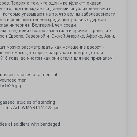
оров. Теория о том, что один «конфликт» оказал
ругого, подтверждается данными, опубликованными в
8), которые указывают на то, что волны заболеваемости
ись в большей степени среди центральных держав
ская империя и Болгарии), чем среди
ако пандемия быстро захватила и прочие страны, и к
рон Европе, Северной и Южной Америке, Африке, Азии.
дат можно рассматривать как «смещение вверх» -
евых масок, которые, закрывая нос и рот, стали
18 года, во многом как они стали для нас признаком