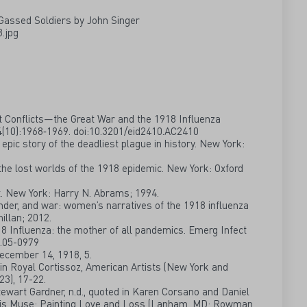
t Conflicts—the Great War and the 1918 Influenza
4(10):1968‐1969. doi:10.3201/eid2410.AC2410
 epic story of the deadliest plague in history. New York:
he lost worlds of the 1918 epidemic. New York: Oxford
nt. New York: Harry N. Abrams; 1994.
ender, and war: women’s narratives of the 1918 influenza
llan; 2012.
 Influenza: the mother of all pandemics. Emerg Infect
9.05-0979
ecember 14, 1918, 5.
” in Royal Cortissoz, American Artists (New York and
23), 17-22.
tewart Gardner, n.d., quoted in Karen Corsano and Daniel
 His Muse: Painting Love and Loss (Lanham, MD: Rowman