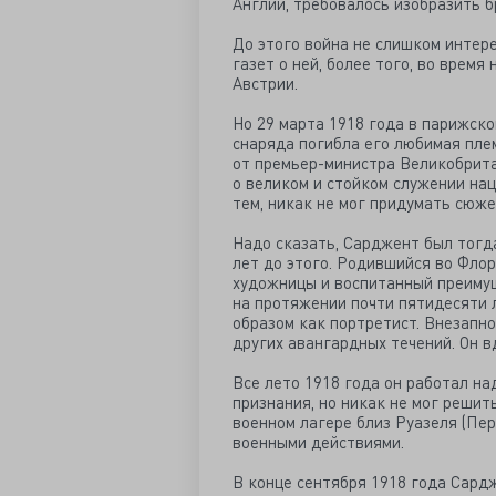
Англии, требовалось изобразить 
До этого война не слишком интере
газет о ней, более того, во время
Австрии.
Но 29 марта 1918 года в парижск
снаряда погибла его любимая пле
от премьер-министра Великобрита
о великом и стойком служении нац
тем, никак не мог придумать сюже
Надо сказать, Сарджент был тогд
лет до этого. Родившийся во Флор
художницы и воспитанный преиму
на протяжении почти пятидесяти 
образом как портретист. Внезапно
других авангардных течений. Он в
Все лето 1918 года он работал на
признания, но никак не мог решит
военном лагере близ Руазеля (Пер
военными действиями.
В конце сентября 1918 года Сардж