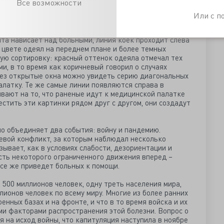
Все возможности
ий, которые обеспечивает война: скученность,
нтисанитария. Так одна из первых опустошающих
Или с 
му миру.
та нависает над больными, линия коек проходит слева
 цвете одеял на переднем плане и более темных
ю сортировку: красный оттенок одеяла отмечал тех
и, в то время как коричневый говорил о случаях
рез открытые окна можно увидеть серию диагональных
алатку. Те же самые линии появляются справа в
вают на то, что раненые идут к медицинской палатке
естить эти картинки рядом друг с другом, они создадут
 объединяет два события: войну и пандемию.
оевой конфликт, за которым наблюдал несколько
ывает, как в условиях слабости, дезориентации и
сть некоторого ограниченного движения вперед –
се же приведет больных к помощи.
500 миллионов человек, одну треть населения мира,
ллионов человек по всему миру. Многие из более ранних
нных базах и на фронте, и что в то время войска и их
и факторами распространения этой болезни. Вопрос о
я на исход войны, что капитуляция наступила в ноябре