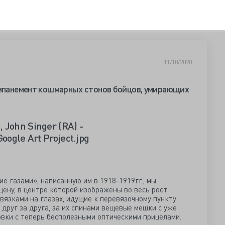
11/10/2020
омпанемент кошмарных стонов бойцов, умирающих
 газами», написанную им в 1918-1919гг., мы
ену, в центре которой изображены во весь рост
вязками на глазах, идущие к перевязочному пункту
 друг за друга, за их спинами вещевые мешки с уже
вки с теперь бесполезными оптическими прицелами.