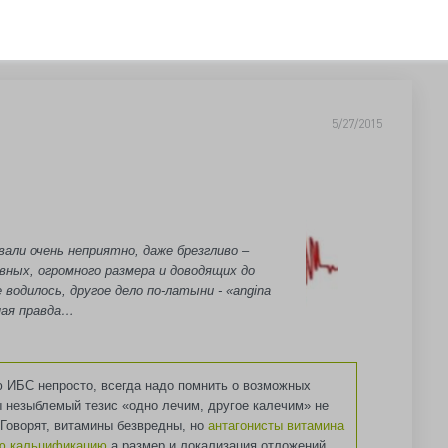
5/27/2015
вали очень неприятно, даже брезгливо –
ивных, огромного размера и доводящих до
 водилось, другое дело по-латыни - «angina
тная правда…
 ИБС непросто, всегда надо помнить о возможных
ы незыблемый тезис «одно лечим, другое калечим» не
 Говорят, витамины безвредны, но
антагонисты витамина
ую кальцификацию
а размер и локализация отложений