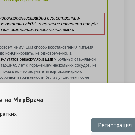
 коронароангиографии существенным
е артерии >50%, а сужение просвета сосуда
как гемодинамически незначимое.
 совсем не лучший способ восстановления питания
до комбинировать, не одновременно, а
зультатов реваскуляризации
у больных стабильной
тарше 65 лет с поражением нескольких сосудов, не
показало, что результаты аортокоронарного
осрочной выживаемости были лучше, чем после
ии...
я на МирВрача
жилом возрасте ИБС имеет особенности: не
леротическое поражение нескольких
ий и чаще встречается стеноз ствола левой
кратких
ии.
Регистрация
Регистрация