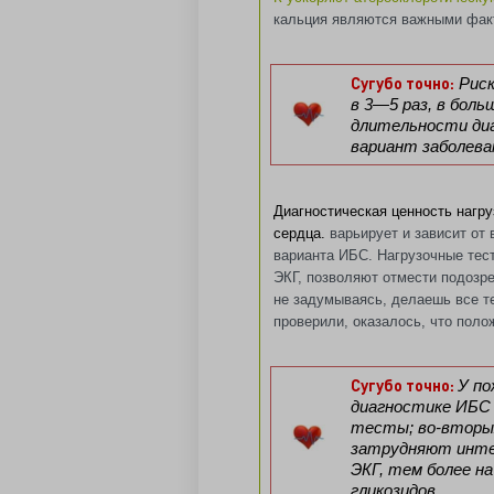
кальция являются важными фак
Сугубо точно:
Рис
в 3—5 раз, в бол
длительности диа
вариант заболева
Диагностическая ценность нагр
сердца.
варьирует и зависит от 
варианта ИБС. Нагрузочные тес
ЭКГ, позволяют отмести подозре
не задумываясь, делаешь все т
проверили, оказалось, что пол
Сугубо точно:
У по
диагностике ИБС 
тесты; во-вторых
затрудняют инте
ЭКГ, тем более н
гликозидов.