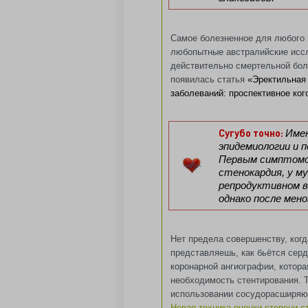
Самое болезненное для любого 
любопытные австралийские иссл
действительно смертельной боле
появилась статья
«Эректильная
заболеваний: проспективное ко
Сугубо точно:
Имею
эпидемиологии и п
Первым симптомо
стенокардия, у м
репродуктивном в
однако после мено
Нет предела совершенству, когд
представляешь, как бьётся серд
коронарной ангиографии, котора
необходимость стентирования. 
использовании сосудорасширяющ
Новая техника оценки степени 