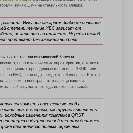
торами, влияющими на стабильность бляшки…
к развития ИБС при сахарном диабете повышен
ьшей степени течение ИБС зависит от
бета, нежели от его тяжести. Нередко такой
ния протекает без ангинальной боли.
узочных тестов при ишемической болезни
возраста, пола и клинических характеристик, а также от
ты, независимо, проведенные с помощью ЭХОКГ или
ния на ИБС, но не подтверждают заболевание. Вот так,
есты скопом, а иностранные товарищи взяли и
ожительный результат, отнюдь не окончательный…
жилых значимость нагрузочных проб в
ограничена: во-первых, им трудно выполнять
, исходные изменения комплекса QRST
рпретацию индуцированной тестом динамики
а фоне длительного приёма сердечных