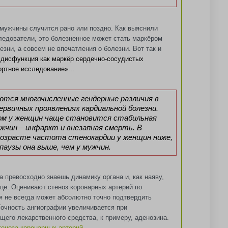
мужчины случится рано или поздно. Как выяснили
едователи, это болезненное может стать маркёром
зни, а совсем не впечатления о болезни. Вот так и
 дисфункция как маркёр сердечно-сосудистых
гортное исследование»…
тся многочисленные гендерные различия в
ервичных проявлениях кардиальной болезни.
м у женщин чаще становится стабильная
ужчин – инфаркт и внезапная смерть. В
озрасте частота стенокардии у женщин ниже,
паузы она выше, чем у мужчин.
а превосходно знаешь динамику органа и, как наяву,
це. Оценивают стеноз коронарных артерий по
я не всегда может абсолютно точно подтвердить
Точность ангиографии увеличивается при
его лекарственного средства, к примеру, аденозина.
стеноза коронарных артерий…