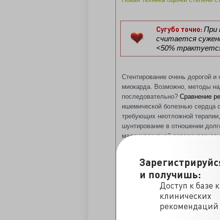
Сугубо точно:
При
считается сужени
<50% трактуется 
Стентирование очень дорогой и
миокарда. Возможно, методы на
последовательно?
Сравнение ре
ишемической болезнью сердца с
требующих неотложной терапии, 
шунтирование в отношении долг
малоинвазивной реваскуляризац
Зарегистрируйс
Сугубо точно:
В по
и получишь:
редкость атероск
коронарных артер
Доступ к базе 
коронарной артер
клинических
рекомендаций