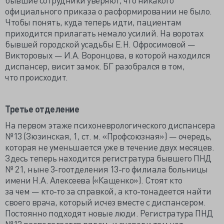
официального приказа о расформировании не было.
Чтобы понять, куда теперь идти, пациентам
приходится прилагать немало усилий. На воротах
бывшей городской усадьбы Е.Н. Офросимовой —
Викторовых — И.А. Воронцова, в которой находился
диспансер, висит замок. БГ разобрался в том,
что происходит.
Третье отделение
На первом этаже психоневрологического диспансера
№13 (Зюзинская, 1, ст. м. «Профсоюзная») — очередь,
которая не уменьшается уже в течение двух месяцев.
Здесь теперь находится регистратура бывшего ПНД
№ 21, ныне
3-го
отделения
13-го
филиала больницы
имени Н.А. Алексеева («Кащенко»). Стоят кто
за чем —
кто-то
за справкой, а
кто-то
надеется найти
своего врача, который исчез вместе с диспансером.
Постоянно подходят новые люди. Регистратура ПНД
№13 располагается рядом, и очереди там нет.