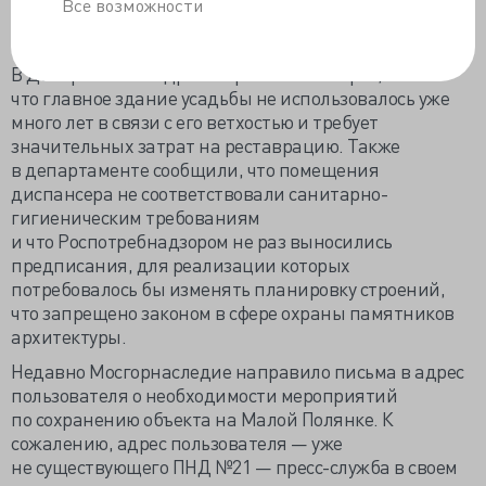
Все возможности
2012 года было отремонтировано несколько
кабинетов (в основном — кабинеты администрации).
В Департаменте здравоохранения говорят,
что главное здание усадьбы не использовалось уже
много лет в связи с его ветхостью и требует
значительных затрат на реставрацию. Также
в департаменте сообщили, что помещения
диспансера не соответствовали
санитарно-
гигиеническим
требованиям
и что Роспотребнадзором не раз выносились
предписания, для реализации которых
потребовалось бы изменять планировку строений,
что запрещено законом в сфере охраны памятников
архитектуры.
Недавно Мосгорнаследие направило письма в адрес
пользователя о необходимости мероприятий
по сохранению объекта на Малой Полянке. К
сожалению, адрес пользователя — уже
не существующего ПНД №21 —
пресс-служба
в своем