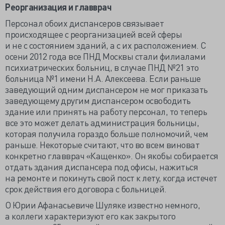
Реорганизация и главврач
Персонал обоих диспансеров связывает
происходящее с реорганизацией всей сферы
и не с состоянием зданий, а с их расположением. С
осени 2012 года все ПНД Москвы стали филиалами
психиатрических больниц, в случае ПНД №21 это
больница №1 имени Н.А. Алексеева. Если раньше
заведующий одним диспансером не мог приказать
заведующему другим диспансером освободить
здание или принять на работу персонал, то теперь
все это может делать администрация больницы,
которая получила гораздо больше полномочий, чем
раньше. Некоторые считают, что во всем виноват
конкретно главврач «Кащенко». Он якобы собирается
отдать здания диспансера под офисы, нажиться
на ремонте и покинуть свой пост к лету, когда истечет
срок действия его договора с больницей.
О Юрии Афанасьевиче Шуляке известно немного,
а коллеги характеризуют его как закрытого