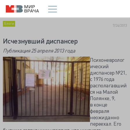
Блоги
7/24/2013
Исчезнувший диспансер
Публикация 25 апреля 2013 года
Психоневролог
ический
диспансер №21,
с 1976 года
располагавший
ся на Малой
Полянке, 9,
в конце
февраля
неожиданно
переехал. Его
бывшие сотрудники уверяют, что никакого