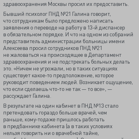
здравоохранения Москвы просил их предоставить.
Бывший психолог ПНД №21 Галина говорит,
что сотрудникам было предложено написать
заявления о переводе на работу в
13-й
диспансер
в обязательном порядке. И что на одном из собраний
представитель администрации больницы имени
Алексеева просил сотрудников ПНД №21
не жаловаться на происходящее в Департамент
здравоохранения и не подстрекать больных делать
это. «Ничем не угрожали, но в таких ситуациях
существует
какое-то
предположение, которое
руководит поведением людей. Возникает ощущение,
что если сделаешь
что-то
не так — то все», —
рассуждает Галина.
В результате на один кабинет в ПНД №13 стало
претендовать гораздо больше врачей, чем
раньше,
кому-то
даже пришлось работать
в предбаннике кабинета (а в таких условиях
нельзя говорить ни о врачебной тайне,