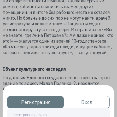
ни об эффективности лечения). Сделали срочный
ремонт, кабинеты появились взамен других
помещений, и в итоге без рабочего места не остался
никто. Но больные до сих пор не могут найти врачей,
регистратура и коллеги тоже. «Пациенты ходят
по диспансеру, стучатся в двери. И спрашивают: «Вы
не знаете, где Анна Петровна?» А я даже не знаю, кто
это!» — жалуется один из врачей
13-го
диспансера.
«Ко мне регулярно приходят люди, ищущие кабинет,
которого, видимо, не существует», — сетует другой.
Объект культурного наследия
По данным Единого государственного реестра прав
здание по адресу Малая Полянка, 9, находится
в собственности города Москвы и в ведении
Департамента здравоохранения Москвы.
Располагается же в нем психиатрическая
Регистрация
Регистрация
Вход
Вход
клиническая больница №1 имени Алексеева.
Мосгорнаследие уточняет, что главное здание