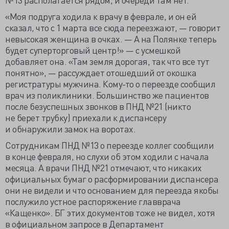
«Моя подруга ходила к врачу в феврале, и он ей
сказал, что с 1 марта все сюда переезжают, — говорит
невысокая женщина в очках. — А на Полянке теперь
будет суперторговый центр!» — с усмешкой
добавляет она. «Там земля дорогая, так что все тут
понятно», — рассуждает отошедший от окошка
регистратуры мужчина.
Кому-то
о переезде сообщил
врач из поликлиники. Большинство же пациентов
после безуспешных звонков в ПНД №21 (никто
не берет трубку) приехали к диспансеру
и обнаружили замок на воротах.
Сотрудникам ПНД №13 о переезде коллег сообщили
в конце февраля, но слухи об этом ходили с начала
месяца. А врачи ПНД №21 отмечают, что никаких
официальных бумаг о расформировании диспансера
они не видели и что основанием для переезда якобы
послужило устное распоряжение главврача
«Кащенко». БГ этих документов тоже не видел, хотя
в официальном запросе в Департамент