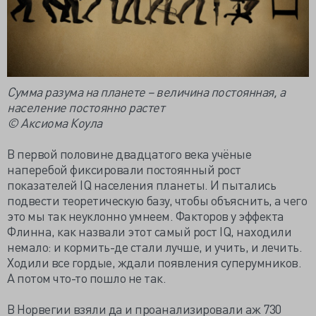
Сумма разума на планете – величина постоянная, а
население постоянно растет
© Аксиома Коула
В первой половине двадцатого века учёные
наперебой фиксировали постоянный рост
показателей IQ населения планеты. И пытались
подвести теоретическую базу, чтобы объяснить, а чего
это мы так неуклонно умнеем. Факторов у эффекта
Флинна, как назвали этот самый рост IQ, находили
немало: и кормить-де стали лучше, и учить, и лечить.
Ходили все гордые, ждали появления суперумников.
А потом что-то пошло не так.
В Норвегии взяли да и проанализировали аж 730