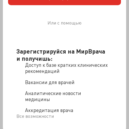
военная служба же, чего ждать от красивых,
здоровенных... Но вдруг тренд на самом деле
глобальный? Что тогда? Чем объяснить, как
бороться?
Или с помощью
Первое, что лично мне приходит в голову -
расслабились на местном укропе. Да-да, всё то же
питание, образование и даже медицина. Пояснять
Зарегистрируйся на МирВрача
много и по всем пунктам, особенно по последнему, не
и получишь:
буду - dictum sapienti sat est. Но кое-какие
предположения всё же озвучу.
Доступ к базе кратких клинических
рекомендаций
Прежде всего, снизился уровень конкурентной
Вакансии для врачей
борьбы, да и вообще уровень прилагаемых к чему-
либо усилий. Причём во многих областях. Начиная с
Аналитические новости
еды, которую не то чтобы ловить или собирать, или
медицины
думать, где взять денег, чтобы купить - её готовить-то
не обязательно. Ну разве что по велению души. А так -
Аккредитация врача
полуфабрикаты и микроволновка к вашим услугам. Ну
Все возможности
или кафе с непременным бизнес-ланчем в шаговой
доступности.