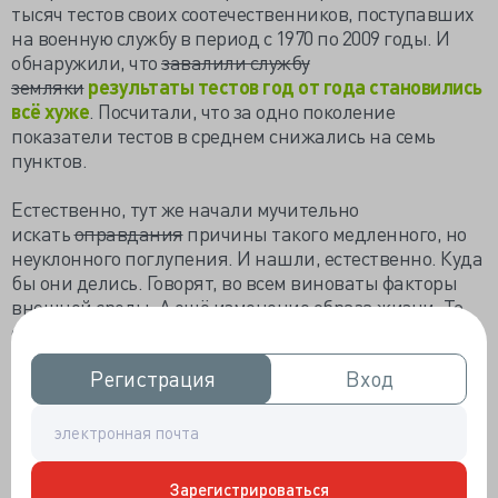
тысяч тестов своих соотечественников, поступавших
на военную службу в период с 1970 по 2009 годы. И
обнаружили, что
завалили службу
земляки
результаты тестов год от года становились
всё хуже
. Посчитали, что за одно поколение
показатели тестов в среднем снижались на семь
пунктов.
Естественно, тут же начали мучительно
искать
оправдания
причины такого медленного, но
неуклонного поглупения. И нашли, естественно. Куда
бы они делись. Говорят, во всем виноваты факторы
внешней среды. А ещё изменение образа жизни. То
есть, в целом ожидаемые отмазки: не мы такие -
жизнь такая.
Регистрация
Регистрация
Вход
Вход
Так что же на самом деле происходит, интересно? Нет,
можно, конечно же, предположить, что поглупение
произошло в отдельно взявшейся стране, либо
выборку взяли не вполне репрезентативную - мол,
Зарегистрироваться