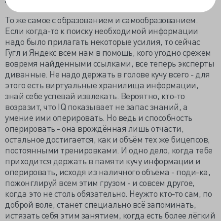
То же самое с образованием и самообразованием.
Если когда-то к поиску необходимой информации
надо было прилагать некоторые усилия, то сейчас
Гугл и Яндекс всем нам в помощь, кого угодно срежем
вовремя найденными ссылками, все теперь эксперты
диванные. Не надо держать в голове кучу всего - для
этого есть виртуальные хранилища информации,
знай себе успевай извлекать. Вероятно, кто-то
возразит, что IQ показывает не запас знаний, а
умение ими оперировать. Но ведь и способность
оперировать - она врождённая лишь отчасти,
остальное достигается, как и объём тех же бицепсов,
постоянными тренировками. И одно дело, когда тебе
приходится держать в памяти кучу информации и
оперировать, исходя из наличного объёма - поди-ка,
пожонглируй всем этим грузом - и совсем другое,
когда это не столь обязательно. Неужто кто-то сам, по
доброй воле, станет специально всё запоминать,
истязать себя этим занятием, когда есть более лёгкий