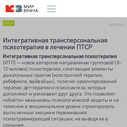
Блоги
10/21/2014
Интегративная трансперсональная
психотерапия в лечении ПТСР
Интегративная трансперсональная психотерапия
(ИТП) — новое авторское направление групповой ( 8-
12 человек) психотерапии, сочетающее элементы
дыхательных практик
(холотропной терапии,
ребёфинга, вайвэйшн),
телесно-ориентированной
терапии, арт-терапии и психосинтеза
, которые
дополняют и усиливают друг друга. Это позволяет
«обойти» механизмы психологической защиты и на
телесном и эмоциональном уровне
отреагировать
вытесненные эмоции
и переживания
психотравмирующей ситуации, не выводя ее в
сознание.