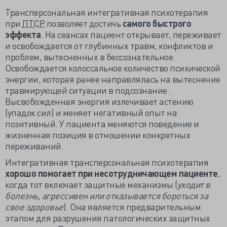
Трансперсональная интегративная психотерапия
при
ПТСР
позволяет достичь
самого быстрого
эффекта
. На сеансах пациент открывает, переживает
и освобождается от глубинных травм, конфликтов и
проблем, вытесненных в бессознательное.
Освобождается колоссальное количество психической
энергии, которая ранее направлялась на вытеснение
травмирующей ситуации в подсознание.
Высвобожденная энергия излечивает астению
(упадок сил) и меняет негативный опыт на
позитивный. У пациента меняются поведение и
жизненная позиция в отношении конкретных
переживаний.
Интегративная трансперсональная психотерапия
хорошо помогает при несотрудничающем пациенте
,
когда тот включает защитные механизмы (
уходит в
болезнь, агрессивен или отказывается бороться за
свое здоровье
). Она является предварительным
этапом для разрушения патологических защитных