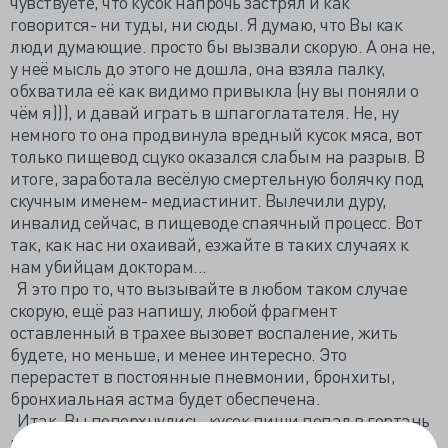
чувствуете, что кусок напрочь застрял и как
говорится- ни туды, ни сюды. Я думаю, что Вы как
люди думающие. просто бы вызвали скорую. А она не,
у неё мысль до этого не дошла, она взяла палку,
обхватила её как видимо привыкла (ну вы поняли о
чём я))), и давай играть в шпагоглатателя. Не, ну
немного то она продвинула вредный кусок мяса, вот
только пищевод сцуко оказался слабым на разрыв. В
итоге, заработала весёлую смертельную болячку под
скучным именем- медиастинит. Вылечили дуру,
инвалид сейчас, в пищеводе спаячный процесс. Вот
так, как нас ни охаивай, езжайте в таких случаях к
нам убийцам докторам...
Я это про то, что вызывайте в любом таком случае
скорую, ещё раз напишу, любой фрагмент
оставленный в трахее вызовет воспаление, жить
будете, но меньше, и менее интересно. Это
перерастет в постоянные пневмонии, бронхиты,
бронхиальная астма будет обеспечена.
Итак, Вы поперхнулись, кусок пищи попал в гортань
и перекрыл дыхательные пути, кашляйте, если это