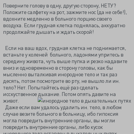
Поверните голову в одну, другую сторону, НЕТУ?
Положите салфетку на рот, зажмите нос (да не себе!),
вдохните медленно в больного порцию своего
воздуха. Если грудная клетка поднялась, аккуратно
продолжайте дышать и ждать скорой!
Если на ваш вдох, грудная клетка не поднимается,
встаньте у коленей больного, ладонями упритесь в
середину живота, чуть выше пупка и резко надавите
вниз и одновременно в сторону головы, как бы
мысленно выталкивая инородное тело и так раз
десять, потом посмотрите во рту, не вышло ли ин.
тело? Нет. Попытайтесь ещё раз сделать
исскуственное дыхание. Потом опять давите на
живот.
Даже если вам удалось удалить ин. тело, в любом
случае везите больного в больницу, ибо гипоксия
могла повредить внутренние органы, вы могли
повредить внутренние органы, либо кусок
инородного тела оставлен в дыхательных путях.