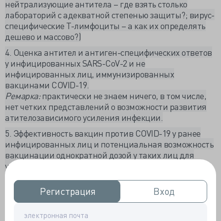
нейтрализующие антитела – где взять столько
лабораторий с адекватной степенью защиты?; вирус-
специфические Т-лимфоциты – а как их определять
дешево и массово?)
4. Оценка антител и антиген-специфических ответов
у инфицированных SARS-CoV-2 и не
инфицированных лиц, иммунизированных
вакцинами COVID-19.
Ремарка:
практически не знаем ничего, в том числе,
нет четких представлений о возможности развития
атителозависимого усиления инфекции.
5. Эффективность вакцин против COVID-19 у ранее
инфицированных лиц и потенциальная возможность
вакцинации однократной дозой у таких лиц для
усиления иммунного ответа.
Ремарка:
получаю кучу однотипных вопросов в личку:
«Я переболел(а) COVID-19, нужна ли мне вакцинация
Регистрация
Регистрация
Вход
Вход
и сколько раз мне нужно получать прививку – один
или два?». Ответ – мы этого не знаем!