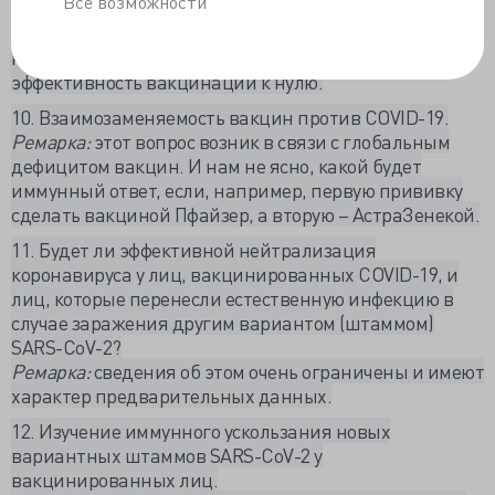
Все возможности
вакцины, основанные на аденовирусных векторах,
включая АстраЗенеку и Спутник V, потому что
наличие антител против аденовируса может свести
эффективность вакцинации к нулю.
10. Взаимозаменяемость вакцин против COVID-19.
Ремарка:
этот вопрос возник в связи с глобальным
дефицитом вакцин. И нам не ясно, какой будет
иммунный ответ, если, например, первую прививку
сделать вакциной Пфайзер, а вторую – АстраЗенекой.
11. Будет ли эффективной нейтрализация
коронавируса у лиц, вакцинированных COVID-19, и
лиц, которые перенесли естественную инфекцию в
случае заражения другим вариантом (штаммом)
SARS-CoV-2?
Ремарка:
сведения об этом очень ограничены и имеют
характер предварительных данных.
12. Изучение иммунного ускользания новых
вариантных штаммов SARS-CoV-2 у
вакцинированных лиц.