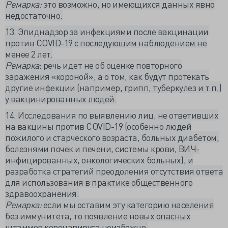
Ремарка:
это возможно, но имеющихся данных явно
недостаточно.
13. Эпиднадзор за инфекциями после вакцинации
против COVID-19 с последующим наблюдением не
менее 2 лет.
Ремарка
: речь идет не об оценке повторного
заражения «короной», а о том, как будут протекать
другие инфекции (например, грипп, туберкулез и т.п.)
у вакцинированных людей.
14. Исследования по выявлению лиц, не ответивших
на вакцины против COVID-19 (особенно людей
пожилого и старческого возраста, больных диабетом,
болезнями почек и печени, системы крови, ВИЧ-
инфицированных, онкологических больных), и
разработка стратегий преодоления отсутствия ответа
для использования в практике общественного
здравоохранения.
Ремарка:
если мы оставим эту категорию населения
без иммунитета, то появление новых опасных
штаммов коронавируса неизбежно.