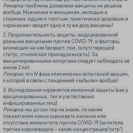
Ремарка:
проблема дозировки вакцины не решена
вообще. Мужчинам и женщинам, молодым и
старикам, худым и толстым, практически здоровым и
«хроникам» вводят одну и ту же дозу вакцины!
2. Продолжительность защиты, индуцированной
разными вакцинами против COVID-19, и факторы,
влияющие на нее (возраст, пол, сопутствующий
статус, этническая принадлежность). За
вакцинированными когортами следует наблюдать не
менее 2 лет.
Ремарка:
это IV фаза клинических испытаний вакцин,
о которой в связи с пандемией «забыли» вообще!
3. Исследования коррелятов иммунной защиты (как у
вакцинированных, так и у естественно
инфицированных лиц).
Ремарка:
мы до сих пор не знаем, по каким
показателям нужно оценивать наличие или
отсутствие иммунитета против COVID-19 (антитела
против коронавируса – какая концентрация/титр?;