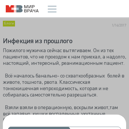
Блоги
1/16/2017
Инфекция из прошлого
Пожилого мужичка сейчас вытягиваем. Он из тех
пациентов, что не проездом к нам приехал, а надолго,
настоящий, интересный, реанимационным пациент.
Всё началось банально- со схваткообразных болей в
животе, тошнота, рвота. Классическая
тонкокишечная непроходимость, которая и не
собиралась самостоятельно разрешаться.
Взяли взяли в операционную, вскрыли живот,там
всё запаяно, кишки воспаленные, укутанные
белесоватым гнойным налетом, их будто панцирем
сковало. Медленно, но верно, сантиметр за