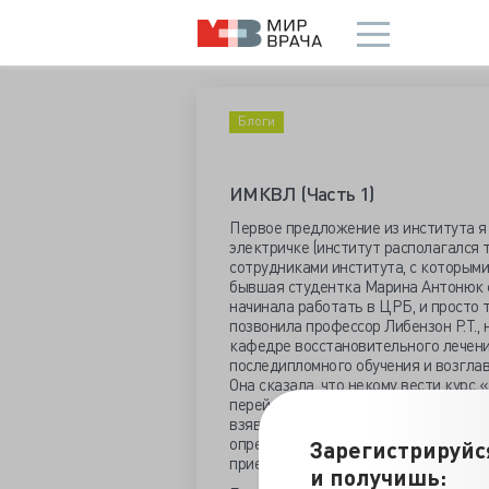
Блоги
ИМКВЛ (Часть 1)
Первое предложение из института я
электричке (институт располагался 
сотрудниками института, с которыми
бывшая студентка Марина Антонюк с
начинала работать в ЦРБ, и просто т
позвонила профессор Либензон Р.Т., 
кафедре восстановительного лечени
последипломного обучения и возгл
Она сказала, что некому вести курс
перейти на работу в институт ИМКВ
взяв на себя преподавание. Я тянула
определившего всю безуспешность м
Зарегистрируйс
приехать на собеседование с директ
и получишь: