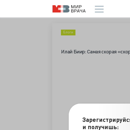
Блоги
Илай Биир: Самая скорая «ск
Зарегистрируйс
и получишь: