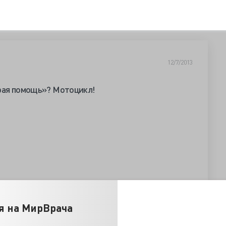
12/7/2013
орая помощь»? Mотоцикл!
я на МирВрача