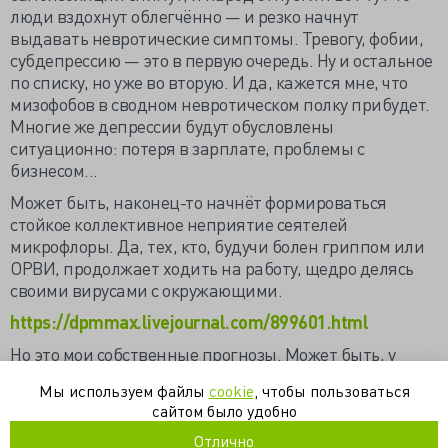
люди вздохнут облегчённо — и резко начнут
выдавать невротические симптомы. Тревогу, фобии,
субдепрессию — это в первую очередь. Ну и остальное
по списку, но уже во вторую. И да, кажется мне, что
мизофобов в сводном невротическом полку прибудет.
Многие же депрессии будут обусловлены
ситуационно: потеря в зарплате, проблемы с
бизнесом...
Может быть, наконец-то начнёт формироваться
стойкое коллективное неприятие сеятелей
микрофлоры. Да, тех, кто, будучи болен гриппом или
ОРВИ, продолжает ходить на работу, щедро делясь
своими вирусами с окружающими.
https://dpmmax.livejournal.com/899601.html
Но это мои собственные прогнозы. Может быть, у
коллег и просто людей знающих есть иное мнение?
Мы используем файлы
cookie
, чтобы пользоваться
сайтом было удобно
карантин
коронавирус
Отлично