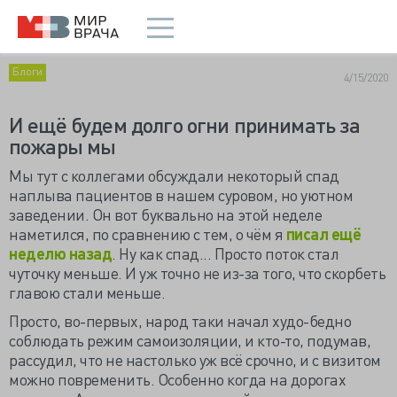
Блоги
4/15/2020
И ещё будем долго огни принимать за
пожары мы
Мы тут с коллегами обсуждали некоторый спад
наплыва пациентов в нашем суровом, но уютном
заведении. Он вот буквально на этой неделе
наметился, по сравнению с тем, о чём я
писал ещё
неделю назад
. Ну как спад... Просто поток стал
чуточку меньше. И уж точно не из-за того, что скорбеть
главою стали меньше.
Просто, во-первых, народ таки начал худо-бедно
соблюдать режим самоизоляции, и кто-то, подумав,
рассудил, что не настолько уж всё срочно, и с визитом
можно повременить. Особенно когда на дорогах