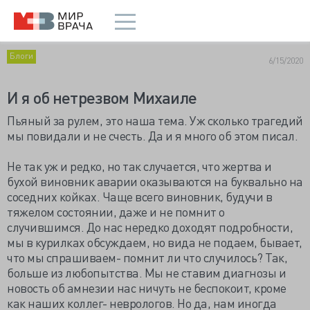
Блоги
6/15/2020
И я об нетрезвом Михаиле
Пьяный за рулем, это наша тема. Уж сколько трагедий
мы повидали и не счесть. Да и я много об этом писал.
Не так уж и редко, но так случается, что жертва и
бухой виновник аварии оказываются на буквально на
соседних койках. Чаще всего виновник, будучи в
тяжелом состоянии, даже и не помнит о
случившимся. До нас нередко доходят подробности,
мы в курилках обсуждаем, но вида не подаем, бывает,
что мы спрашиваем- помнит ли что случилось? Так,
больше из любопытства. Мы не ставим диагнозы и
новость об амнезии нас ничуть не беспокоит, кроме
как наших коллег- неврологов. Но да, нам иногда