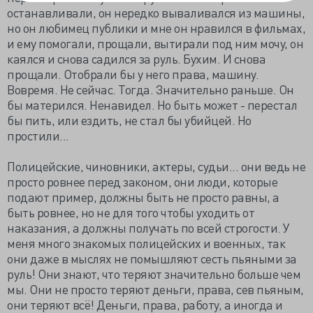
останавливали, он нередко вываливался из машины,
но он любимец публики и мне он нравился в фильмах,
и ему помогали, прощали, вытирали под ним мочу, он
каялся и снова садился за руль. Бухим. И снова
прощали. Отобрали бы у него права, машину.
Вовремя. Не сейчас. Тогда. Значительно раньше. Он
бы матерился. Ненавидел. Но быть может - перестал
бы пить, или ездить, не стал бы убийцей. Но
простили...
Полицейские, чиновники, актеры, судьи... они ведь не
просто ровнее перед законом, они люди, которые
подают пример, должны быть не просто равны, а
быть ровнее, но не для того чтобы уходить от
наказания, а должны получать по всей строгости. У
меня много знакомых полицейских и военных, так
они даже в мыслях не помышляют сесть пьяными за
руль! Они знают, что теряют значительно больше чем
мы. Они не просто теряют деньги, права, сев пьяным,
они теряют всё! Деньги, права, работу, а иногда и