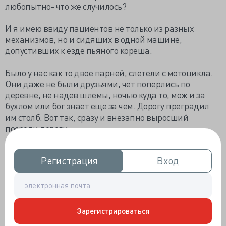
любопытно- что же случилось?
И я имею ввиду пациентов не только из разных
механизмов, но и сидящих в одной машине,
допустивших к езде пьяного кореша.
Было у нас как то двое парней, слетели с мотоцикла.
Они даже не были друзьями, чет поперлись по
деревне, не надев шлемы, ночью куда то, мож и за
бухлом или бог знает еще за чем. Дорогу преградил
им столб. Вот так, сразу и внезапно выросший
посреди дороги.
В итоге сам водитель очнулся. Ну как очнулся. Он
Регистрация
Регистрация
Вход
Вход
некоторое время вентилировался на аппарате ИВЛ,
поскольку порвал легкое, потом его отсоединили, он
задышал. Ему было жуть как плохо. А самое страшное,
что его ужасало - это то, что он не мог двигать рукой,
повредил нервы.
Зарегистрироваться