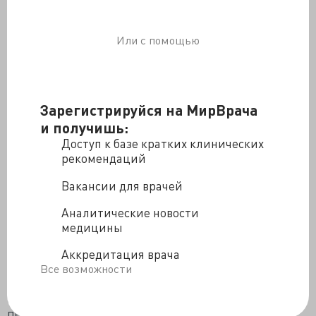
Соседа на койке он так и не узнал, и не понял- почему
он ехал с ним и почему они разбились. А может виду
не подал- что узнал его?
Или с помощью
А что второй? А второго привезли в коме.
Внутричерепная гематома. Гематому убрали. Он в
конце концов очнулся и так же не узнал соседа, или
Зарегистрируйся на МирВрача
вида не подал. Мы обоих отправили в областную
и получишь:
больницу.
Доступ к базе кратких клинических
Парню в коме- повезло, он выписался без
рекомендаций
неврологического дефицита, а вот водитель водить
Вакансии для врачей
уже не сможет, руку так и не спасли, хотя они долго
колесили по матушке России в поисках нужного
Аналитические новости
нейрохирурга. Мда, вот так, пьяные за рулем.
медицины
Слежу и я за новостями о Михаиле Ефремове, дтп,
Аккредитация врача
покаяние... Просрал мужик всё и давно просрал, еще
Все возможности
до аварии. Любовь, театр, талант, всё.
Безнаказанность породила убийство. Это что, он в
первый раз сел бухим за руль? Нет! Уверен- его