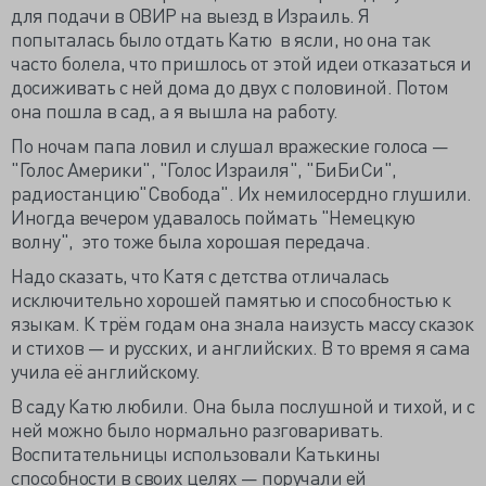
для подачи в ОВИР на выезд в Израиль. Я
попыталась было отдать Катю в ясли, но она так
часто болела, что пришлось от этой идеи отказаться и
досиживать с ней дома до двух с половиной. Потом
она пошла в сад, а я вышла на работу.
По ночам папа ловил и слушал вражеские голоса —
"Голос Америки", "Голос Израиля", "БиБиСи",
радиостанцию"Свобода". Их немилосердно глушили.
Иногда вечером удавалось поймать "Немецкую
волну", это тоже была хорошая передача.
Надо сказать, что Катя с детства отличалась
исключительно хорошей памятью и способностью к
языкам. К трём годам она знала наизусть массу сказок
и стихов — и русских, и английских. В то время я сама
учила её английскому.
В саду Катю любили. Она была послушной и тихой, и с
ней можно было нормально разговаривать.
Воспитательницы использовали Катькины
способности в своих целях — поручали ей