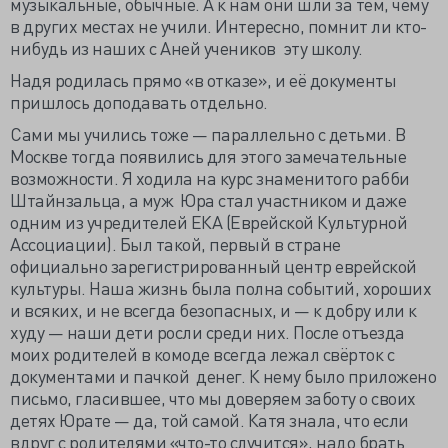
музыкальные, обычные. А к нам они шли за тем, чему
в других местах не учили. Интересно, помнит ли кто-
нибудь из наших с Аней учеников эту школу.
Надя родилась прямо «в отказе», и её документы
пришлось доподавать отдельно.
Сами мы учились тоже — параллельно с детьми. В
Москве тогда появились для этого замечательные
возможности. Я ходила на курс знаменитого рабби
Штайнзальца, а муж Юра стал участником и даже
одним из учредителей ЕКА (Еврейской Культурной
Ассоциации). Был такой, первый в стране
официально зарегистрированный центр еврейской
культуры. Наша жизнь была полна событий, хороших
и всяких, и не всегда безопасных, и — к добру или к
худу — наши дети росли среди них. После отъезда
моих родителей в комоде всегда лежал свёрток с
документами и пачкой денег. К нему было приложено
письмо, гласившее, что мы доверяем заботу о своих
детях Юрате — да, той самой. Катя знала, что если
вдруг с родителями «что-то случится», надо брать