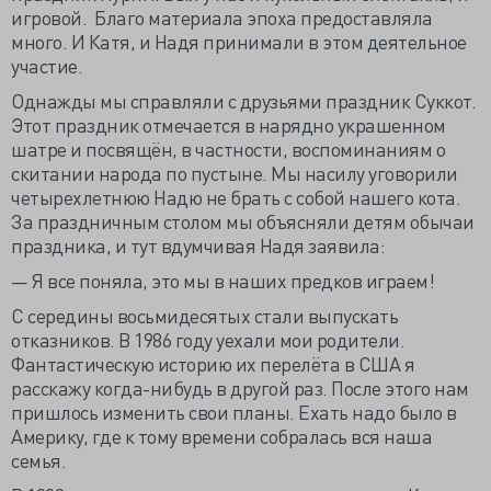
игровой. Благо материала эпоха предоставляла
много. И Катя, и Надя принимали в этом деятельное
участие.
Однажды мы справляли с друзьями праздник Суккот.
Этот праздник отмечается в нарядно украшенном
шатре и посвящён, в частности, воспоминаниям о
скитании народа по пустыне. Мы насилу уговорили
четырехлетнюю Надю не брать с собой нашего кота.
За праздничным столом мы объясняли детям обычаи
праздника, и тут вдумчивая Надя заявила:
— Я все поняла, это мы в наших предков играем!
С середины восьмидесятых стали выпускать
отказников. В 1986 году уехали мои родители.
Фантастическую историю их перелёта в США я
расскажу когда-нибудь в другой раз. После этого нам
пришлось изменить свои планы. Ехать надо было в
Америку, где к тому времени собралась вся наша
семья.