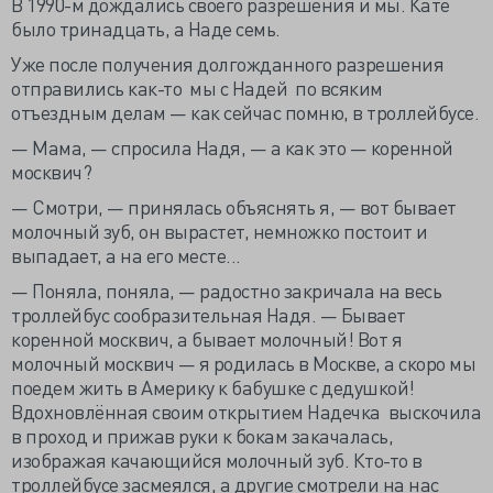
В 1990-м дождались своего разрешения и мы. Кате
было тринадцать, а Наде семь.
Уже после получения долгожданного разрешения
отправились как-то мы с Надей по всяким
отъездным делам — как сейчас помню, в троллейбусе.
— Мама, — спросила Надя, — а как это — коренной
москвич?
— Смотри, — принялась объяснять я, — вот бывает
молочный зуб, он вырастет, немножко постоит и
выпадает, а на его месте...
— Поняла, поняла, — радостно закричала на весь
троллейбус сообразительная Надя. — Бывает
коренной москвич, а бывает молочный! Вот я
молочный москвич — я родилась в Москве, а скоро мы
поедем жить в Америку к бабушке с дедушкой!
Вдохновлённая своим открытием Надечка выскочила
в проход и прижав руки к бокам закачалась,
изображая качающийся молочный зуб. Кто-то в
троллейбусе засмеялся, а другие смотрели на нас