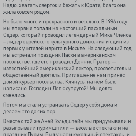
Надю, хватать свёрток и бежать к Юрате, благо она
жила совсем рядом.
Но было много и прекрасного и веселого. В 1986 году
мы впервые попали на настоящий пасхальный
Седер, который проводил легендарный Мика Членов
– лидер еврейского культурного движения и один из
первых учителей иврита в Москве. На следующий год
мы встречали праздник Пасхи в американском
посольстве, где его проводил Деннис Прагер —
известнейший американский лектор, просветитель и
общественный деятель. Приглашение нам принёс
домой курьер посольства. Клянусь, на нём было
написано: Господин Лев с супругой! Мы долго
смеялись.
Потом мы стали устраивать Седер у себя дома и
делаем это до сих пор.
Вместе с той же Аней Гольдштейн мы придумывали и
разыгрывали пуримшпили — весёлые спектакли на
праздник Пурим. Был у нас и кукольный спектакль, и