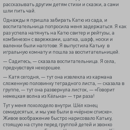
рассказывать другим детям стихи и сказки, а сами
шли пить чай.
Однажды я пришла забирать Катю из сада, и
воспитательница попросила меня задержаться. Я как
раз успела натянуть на Катю свитер и рейтузы, а
комбинезон с варежками, шапка, шарф, носки и
валенки были наготове. Я выпустила Катьку в
игральную комнату и пошла за воспитательницей.
— Садитесь, — сказала воспитательница. Я села,
предчувствуя нехорошее.
— Катя сегодня, — тут она извлекла из кармана
сложенную половинку тетрадного листа, — сказала в
группе, — тут она развернула листок, — «Говорит
немецкая волна из Кёльна» — три раза!
Тут у меня похолодело внутри. Шёл конец
семидесятых, и мы уже были в «чёрном списке».
Живое воображение быстро нарисовало Катьку,
стоящую на стуле перед группой детей и звонко