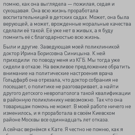
помню, как она выглядела — пожилая, седая и
сухощавая. Она всю жизнь проработала
воспитательницей в детских садах. Может, она была
верующей, а может, врожденные моральные качества
сделали её такой. Её уже нет в живых, а я буду
помнить её с благодарностью всю жизнь.
Были и другие. Заведующая моей поликлиникой
доктор Ирина Борисовна Синицына. К ней
приходили по поводу меня из КГБ. Мы тогда уже
сидели в отказе. На вежливое предложение обратить
внимание на политические настроения врача
Гольдфарб она отрезала, что доктор собрания не
посещает, о политике не разговаривает, а найти
другого детского невропатолога такой квалификации
в районную поликлинику невозможно. Так что она
товарищам помочь не может. В моей работе ничего не
изменилось, и я проработала в своём Киевском
районе Москвы все одиннадцать лет отказа.
А сейчас вернёмся к Кате. Я честно не помню, как я