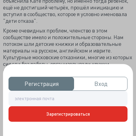
объяснила Кате проблему, но именно тогда ребёнок,
ещё не достигший четырёх, прошёл инициацию и
вступил в сообщество, которое я условно именовала
"дети отказа".
Кроме очевидных проблем, членство в этом
сообществе имело и положительные стороны. Нам
потоком шли детские книжки и образовательные
материалы на русском, английском и иврите.
Культурные московские отказники, многие из которых
сидели без работы, организовывали кружки,
вечерние и воскресные школы и разные
образовательные детские группы. Принимались все
Регистрация
Регистрация
Вход
Вход
желающие, и разумеется, бесплатно. Вопрос денег
просто не приходил никому в голову.
Время шло, и в восьмидесятых таких групп
становилось всё больше.
Зарегистрироваться
Мы с подругой Аней Гольдштейн тоже вели такую
группу для детей лет восьми и выше — по еврейской
истории. Мы занимались в помещении ЖЭКа. Эту