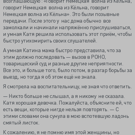
возглашающую : «Говорит Немецкая волна из Кёльна,
говорит Немецкая волна из Кёльна, говорит
Немецкая волна из Кёльна». Это были позывные
передачи. После этого у нас дома обычно все
замолкали и начинали напряжённо прислушиваться,
и умная Катя решила использовать этот приём, чтобы
быстро утихомирить своих слушателей.
А умная Катина мама быстро представила, что за
этим должно последовать — вызов в РОНО,
товарищеский суд и разные другие неприятности.
Все это, и больше того, было потом, в разгар борьбы за
выезд, но тогда я об этом ещё не знала.
Я смотрела на воспитательницу, не зная что ответить.
— Никто больше не слышал, а я никому не сказала.
Катя хорошая девочка. Пожалуйста, объясните ей, что
есть вещи, которые нигде нельзя повторять. — С
этими словами она сунула в мою вспотевшую ладонь
смятый листок.
К сожалению, я не помню имя этой женщины, но