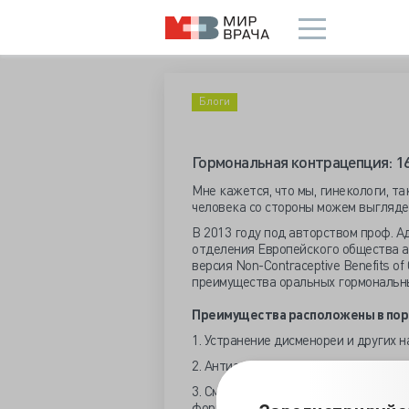
Блоги
Гормональная контрацепция: 16
Мне кажется, что мы, гинекологи, та
человека со стороны можем выгляде
В 2013 году под авторством проф. 
отделения Европейского общества а
версия Non-Contraceptive Benefits o
преимущества оральных гормональны
Преимущества расположены в пор
1. Устранение дисменореи и других 
2. Антиандрогенные эффекты: коррек
3. Смягчение ПМС, в т. ч. ПМДР (пр
формы ПМС).