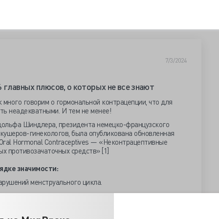
7/3/2024
 главных плюсов, о которых не все знают
к много говорим о гормональной контрацепции, что для
ть неадекватными. И тем не менее!
Адольфа Шиндлера, президента немецко-французского
кушеров-гинекологов, была опубликована обновленная
f Oral Hormonal Contraceptives — «Неконтрацептивные
х противозачаточных средств» [1]
ядке значимости:
нарушений менструального цикла.
ция себореи, акне, гирсутизма, алопеции.
едменструального дисфорического расстройства — тяжелой