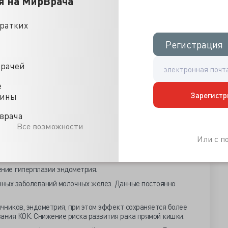
я на МирВрача
ников.
кратких
триоза/аденомиоза.
и на 50-70%.
Регистрация
Регистрация
палительные заболевания органов малого таза) на 50-
а 20% и более.
врачей
тоидного артрита на 30-51%.
е
склероза на годы.
Зарегистр
цины
еней.
врача
ти костной ткани на весь период применения.
Все возможности
и восстановление голоса в перименопаузе.
Или с 
й астмы.
ение гиперплазии эндометрия.
ных заболеваний молочных желез. Данные постоянно
ичников, эндометрия, при этом эффект сохраняется более
ания КОК. Снижение риска развития рака прямой кишки.