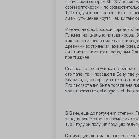
готическим собором XIII-XIV веков («
своим аптекарем и по совместитель
1709 году изобрел рецепт изготовле
лишь чуть менее круто, чем китайски
Именно на фарфоровой городской ма
Ганеман изначально не планировал 
как «классикой» в виде латыни и др
древними восточными: арамейским, 
лингвист занимался переводами. Одн
престижнее.
Сначала Ганеман учился в Лейпциге,
его таланта, и перешел в Вену, где
Кварина, а докторскую степень получ
Его диссертация была посвящена при
spasmodicorum aetiologicus et therape
В Вене, еще до получения степени, Г
заладилось. Какое-то время ему даж
1781 году он получил позицию сельс
Следующие 54 года он провел, перее