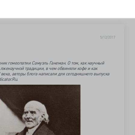
5/12/2017
ник гомеопатии Самуэль Ганеман. О том, как научный
 лженаучной традиции, в чем обвиняли кофе и как
I века, авторы блога написали для сегодняшнего выпуска
cator.Ru.