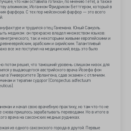
лучшее, что нам оставила готика», по мнению Гете), а также
ству алхимиком, Иоганном Фридрихом Беттгером, который в
ния фарфора. С тех пор мейсенский фарфор — это всего
й.
нуфактуре и трудился отец Ганемана. Юный Самуэль
быть медиком: он прекрасно владел множеством языков:
евнегреческого, так и некоторыми живыми европейскими и
древнееврейским, арабским и сирийским. Талантливый
ако все же поступил на медицинский, ведь это было
 но потом решил, что тамошний уровень слишком низок для
 учился у выдающегося австрийского врача Йозефа фон
ал в Университете Эрлангена, сдав экзамен с отличием.
чинам и терапии судорог (Conspectus adfectuum
uticus).
анеман и начал свою врачебную практику, но там что-то не
е снова пришлось зарабатывать переводами. Но в итоге в
кого врача на саксонских медных рудниках.
зжая из одного саксонского города в другой. Первые