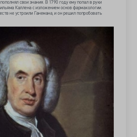
пополнял свои знания. В 1790 году ему попал в руки
Уильяма Каллена с изложением основ фармакологии.
ств не устроили Ганемана, и он решил попробовать