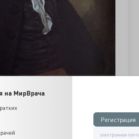
я на МирВрача
кратких
Регистрация
Регистрация
врачей