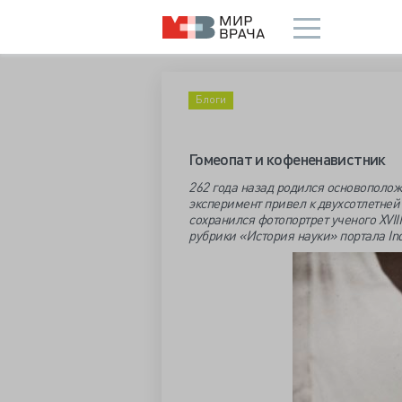
Блоги
Гомеопат и кофененавистник
262 года назад родился основополож
эксперимент привел к двухсотлетней
сохранился фотопортрет ученого XVII
рубрики «История науки» портала Indi