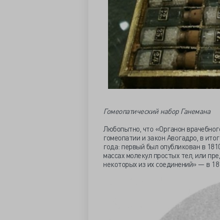
Гомеопатический набор Ганемана
Любопытно, что «Органон врачебного
гомеопатии и закон Авогадро, в ито
года: первый был опубликован в 181
массах молекул простых тел, или пре
некоторых из их соединений» — в 181