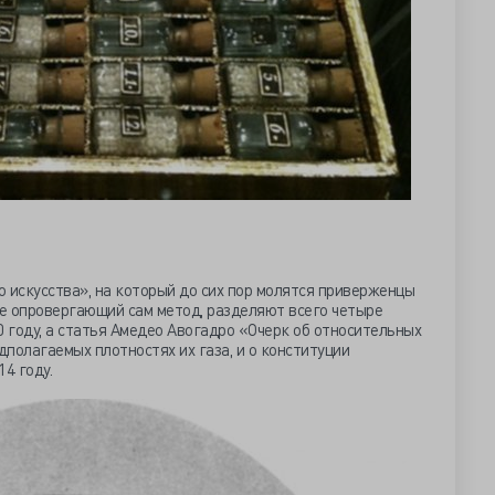
 искусства», на который до сих пор молятся приверженцы
ге опровергающий сам метод, разделяют всего четыре
0 году, а статья Амедео Авогадро «Очерк об относительных
дполагаемых плотностях их газа, и о конституции
4 году.