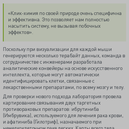
«Клик-химия по своей природе очень специфична
и эффективна. Это позволяет нам полностью
насытить систему, не вызывая побочных
эффектов».
Поскольку при визуализации для каждой мыши
генерируются несколько терабайт данных, команда в
сотрудничестве с инженерами разработала
аналитические конвейеры на основе искусственного
интеллекта, которые могут автоматически
идентифицировать клетки, связанные с
лекарственными препаратами, по всему мозгу и телу.
Для проверки нового подхода лаборатория провела
картирование связывания двух таргетных
противораковых препаратов: ибрутиниба
(Имбрувика), используемого для лечения рака крови,
и афатиниба (Гилотриф), назначаемого при
немелкоклеточном раке легких. Карты всего тела