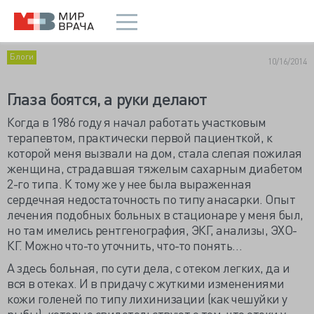
Блоги
10/16/2014
Глаза боятся, а руки делают
Когда в 1986 году я начал работать участковым
терапевтом, практически первой пациенткой, к
которой меня вызвали на дом, стала слепая пожилая
женщина, страдавшая тяжелым сахарным диабетом
2-го типа. К тому же у нее была выраженная
сердечная недостаточность по типу анасарки. Опыт
лечения подобных больных в стационаре у меня был,
но там имелись рентгенография, ЭКГ, анализы, ЭХО-
КГ. Можно что-то уточнить, что-то понять…
А здесь больная, по сути дела, с отеком легких, да и
вся в отеках. И в придачу с жуткими изменениями
кожи голеней по типу лихинизации (как чешуйки у
рыбы), которые свидетельствуют о том, что отеки у