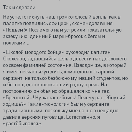
Так и сделали.
Не успел стихнуть наш громкоголосый вопль, как в
палатке появились офицеры, скомандовавшие:
«Подъем!» После чего нам устроили показательную
экзекуцию: длинный марш-бросок с бегом и
ползками...
«Школой молодого бойца» руководил капитан
Околелов, задавшийся целью довести нас до схожего
со своей фамилией состояния. Взводом же, в который
я имел несчастье угодить, командовал старший
сержант, не только безбожно мучивший студентов, но
и беспощадно коверкавший родную речь. На
построениях он обычно обращался ко мне так:
«Бренштейн! Ну-ка застебнись! Почему растёбнутый
ходишь?» Такие «монологи» были у сержанта
традиционными, поскольку мне на шею нещадно
давила верхняя пуговица. Естественно, я
«растёбывался».