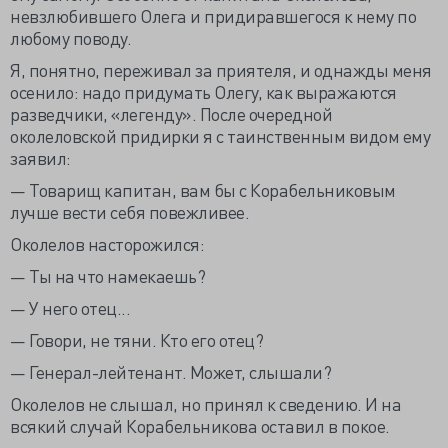
невзлюбившего Олега и придиравшегося к нему по
любому поводу.
Я, понятно, переживал за приятеля, и однажды меня
осенило: надо придумать Олегу, как выражаются
разведчики, «легенду». После очередной
околеловской придирки я с таинственным видом ему
заявил:
— Товарищ капитан, вам бы с Корабельниковым
лучше вести себя повежливее.
Околелов насторожился:
— Ты на что намекаешь?
— У него отец...
— Говори, не тяни. Кто его отец?
— Генерал-лейтенант. Может, слышали?
Околелов не слышал, но принял к сведению. И на
всякий случай Корабельникова оставил в покое.