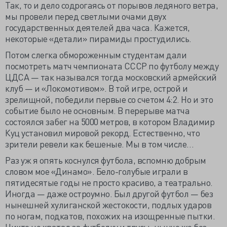
Так, то и дело содрогаясь от порывов ледяного ветра,
мы провели перед светлыми очами двух
государственных деятелей два часа. Кажется,
некоторые «детали» пирамиды простудились.
Потом слегка обмороженным студентам дали
посмотреть матч чемпионата СССР по футболу между
ЦДСА — так назывался тогда московский армейский
клуб — и «Локомотивом». В той игре, острой и
зрелищной, победили первые со счетом 4:2. Но и это
событие было не основным. В перерыве матча
состоялся забег на 5000 метров, в котором Владимир
Куц установил мировой рекорд. Естественно, что
зрители ревели как бешеные. Мы в том числе…
Раз уж я опять коснулся футбола, вспомню добрым
словом мое «Динамо». Бело-голубые играли в
пятидесятые годы не просто красиво, а театрально.
Иногда — даже остроумно. Был другой футбол — без
нынешней хулиганской жестокости, подлых ударов
по ногам, подкатов, похожих на изощренные пытки.
Никто не хватал за футболку и трусы, нынче же без