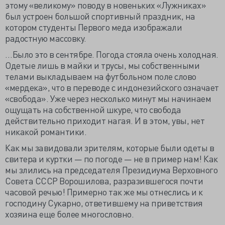
этому «великому» поводу в новеньких «Лужниках»
был устроен большой спортивный праздник, на
котором студенты Первого меда изображали
радостную массовку.
…Было это в сентябре. Погода стояла очень холодная.
Одетые лишь в майки и трусы, мы собственными
телами выкладываем на футбольном поле слово
«мердека», что в переводе с индонезийского означает
«свобода». Уже через несколько минут мы начинаем
ощущать на собственной шкуре, что свобода
действительно приходит нагая. И в этом, увы, нет
никакой романтики.
Как мы завидовали зрителям, которые были одеты в
свитера и куртки — по погоде — не в пример нам! Как
мы злились на председателя Президиума Верховного
Совета СССР Ворошилова, разразившегося почти
часовой речью! Примерно так же мы отнеслись и к
господину Сукарно, ответившему на приветствия
хозяина еще более многословно.