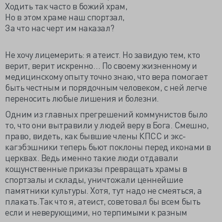
Ходить так часто в божий храм,
Но в этом храме наш спортзал,
За что нас черт им наказал?
Не хочу лицемерить: я атеист. Но завидую тем, кто
верит, верит искренно… По своему жизненному и
медицинскому опыту точно знаю, что вера помогает
быть честным и порядочным человеком, с ней легче
переносить любые лишения и болезни.
Одним из главных прегрешений коммунистов было
то, что они вытравили у людей веру в Бога. Смешно,
право, видеть, как бывшие члены КПСС и экс-
кагэбэшники теперь бьют поклоны перед иконами в
церквах. Ведь именно такие люди отдавали
кощунственные приказы превращать храмы в
спортзалы и склады, уничтожали ценнейшие
памятники культуры. Хотя, тут надо не смеяться, а
плакать.Так что я, атеист, советовал бы всем быть
если и неверующими, но терпимыми к разным