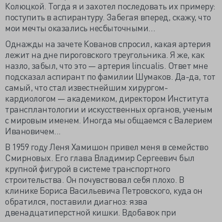
Колюцкой. Тогда я и захотел последовать их примеру:
поступить в аспирантуру. Забегая вперед, скажу, что
мои мечты оказались несбыточными…
Однажды на зачете Кованов спросил, какая артерия
лежит на дне пироговского треугольника. Я же, как
назло, забыл, что это — артерия lincualis. Ответ мне
подсказал аспирант по фамилии Шумаков. Да-да, тот
самый, что стал известнейшим хирургом-
кардиологом — академиком, директором Института
трансплантологии и искусственных органов, ученым
с мировым именем. Иногда мы общаемся с Валерием
Ивановичем...
В 1959 году Леня Хамишон привел меня в семейство
Смирновых. Его глава Владимир Сергеевич был
крупной фигурой в системе транспортного
строительства. Он почувствовал себя плохо. В
клинике Бориса Васильевича Петровского, куда он
обратился, поставили диагноз: язва
двенадцатиперстной кишки. Вдобавок при