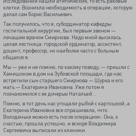
исследовании нашли атипические, то есть раковые
клетки. Возникла необходимость в операции, которую
делал сам Борис Васильевич.
Так получилось, что я, субординатор кафедры
госпитальной хирургии, был первым звеном —
лечащим врачом Смирнова. Надо мной высилась
целая лестница: городской ординатор, ассистент,
доцент, профессор, но наиболее часто с больным
общался я.
Мы — уже и не помню, по какому поводу, — пришли с
Хамишоном в дом на Зубовской площади, где нас
встретили сын старшего Смирнова — Шурка и его
мать — Екатерина Ивановна. Уже потом я
познакомился с ее дочерью Натальей...
Помню, в тот день нас угощали рыбой с картошкой, а
Екатерина Ивановна все спрашивала, «что
Володеньке можно есть после операции». Она, к
счастью, прошла успешно, и вскоре Владимира
Сергеевича выписали из клиники.