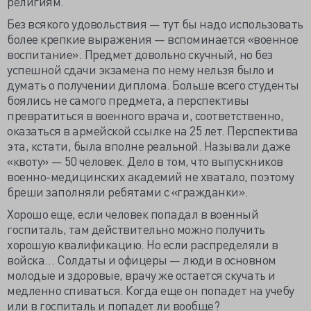
религиям.
Без всякого удовольствия — тут бы надо использовать
более крепкие выражения — вспоминается «военное
воспитание». Предмет довольно скучный, но без
успешной сдачи экзамена по нему нельзя было и
думать о получении диплома. Больше всего студенты
боялись не самого предмета, а перспективы
превратиться в военного врача и, соответственно,
оказаться в армейской ссылке на 25 лет. Перспектива
эта, кстати, была вполне реальной. Называли даже
«квоту» — 50 человек. Дело в том, что выпускников
военно-медицинских академий не хватало, поэтому
бреши заполняли ребятами с «гражданки».
Хорошо еще, если человек попадал в военный
госпиталь, там действительно можно получить
хорошую квалификацию. Но если распределяли в
войска… Солдаты и офицеры — люди в основном
молодые и здоровые, врачу же остается скучать и
медленно спиваться. Когда еще он попадет на учебу
или в госпиталь и попадет ли вообще?