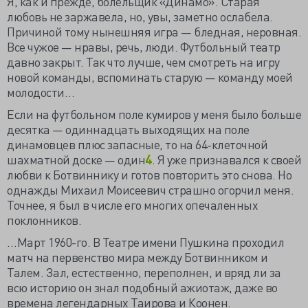
Я, как и прежде, болельщик «Динамо». Старая
любовь не заржавела, но, увы, заметно ослабела.
Причиной тому нынешняя игра — бледная, неровная.
Все чужое — нравы, речь, люди. Футбольный театр
давно закрыт. Так что лучше, чем смотреть на игру
новой команды, вспоминать старую — команду моей
молодости…
Если на футбольном поле кумиров у меня было больше
десятка — одиннадцать выходящих на поле
динамовцев плюс запасные, то на 64-клеточной
шахматной доске — один
4
. Я уже признавался к своей
любви к Ботвиннику и готов повторить это снова. Но
однажды Михаил Моисеевич страшно огорчил меня.
Точнее, я был в числе его многих опечаленных
поклонников.
…Март 1960-го. В Театре имени Пушкина проходил
матч на первенство мира между Ботвинником и
Талем. Зал, естественно, переполнен, и вряд ли за
всю историю он знал подобный ажиотаж, даже во
времена легендарных Таирова и Коонен.