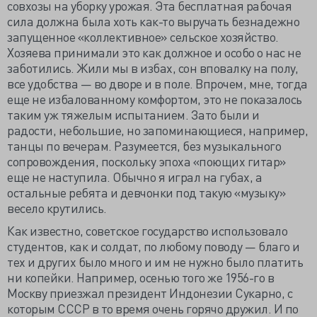
совхозы на уборку урожая. Эта бесплатная рабочая
сила должна была хоть как-то выручать безнадежно
запущенное «коллективное» сельское хозяйство.
Хозяева принимали это как должное и особо о нас не
заботились. Жили мы в избах, сон вповалку на полу,
все удобства — во дворе и в поле. Впрочем, мне, тогда
еще не избалованному комфортом, это не показалось
таким уж тяжелым испытанием. Зато были и
радости, небольшие, но запоминающиеся, например,
танцы по вечерам. Разумеется, без музыкального
сопровождения, поскольку эпоха «поющих гитар»
еще не наступила. Обычно я играл на губах, а
остальные ребята и девчонки под такую «музыку»
весело крутились.
Как известно, советское государство использовало
студентов, как и солдат, по любому поводу — благо и
тех и других было много и им не нужно было платить
ни копейки. Например, осенью того же 1956-го в
Москву приезжал президент Индонезии Сукарно, с
которым СССР в то время очень горячо дружил. И по