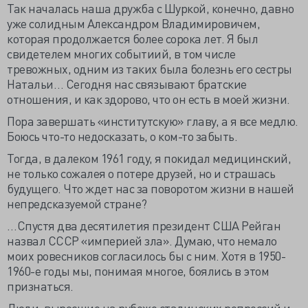
Так началась наша дружба с Шуркой, конечно, давно
уже солидным Александром Владимировичем,
которая продолжается более сорока лет. Я был
свидетелем многих событиий, в том числе
тревожных, одним из таких была болезнь его сестры
Натальи… Сегодня нас связывают братские
отношения, и как здорово, что он есть в моей жизни.
Пора завершать «институтскую» главу, а я все медлю.
Боюсь что-то недосказать, о ком-то забыть.
Тогда, в далеком 1961 году, я покидал медицинский,
не только сожалея о потере друзей, но и страшась
будущего. Что ждет нас за поворотом жизни в нашей
непредсказуемой стране?
…Спустя два десятилетия президент США Рейган
назвал СССР «империей зла». Думаю, что немало
моих ровесников согласилось бы с ним. Хотя в 1950-
1960-е годы мы, понимая многое, боялись в этом
признаться.
Люди, выросшие на рубеже сталинских репрессий и