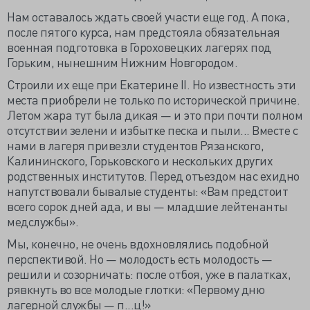
Нам оставалось ждать своей участи еще год. А пока,
после пятого курса, нам предстояла обязательная
военная подготовка в Гороховецких лагерях под
Горьким, нынешним Нижним Новгородом.
Строили их еще при Екатерине II. Но известность эти
места приобрели не только по исторической причине.
Летом жара тут была дикая — и это при почти полном
отсутствии зелени и избытке песка и пыли... Вместе с
нами в лагеря привезли студентов Рязанского,
Калининского, Горьковского и нескольких других
родственных институтов. Перед отъездом нас ехидно
напутствовали бывалые студенты: «Вам предстоит
всего сорок дней ада, и вы — младшие лейтенанты
медслужбы».
Мы, конечно, не очень вдохновлялись подобной
перспективой. Но — молодость есть молодость —
решили и созорничать: после отбоя, уже в палатках,
рявкнуть во все молодые глотки: «Первому дню
лагерной службы — п...ц!»