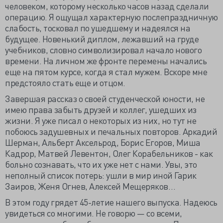
человеком, которому несколько часов назад сделали
операцию. Я ощущал характерную послепраздничную
слабость, тосковал по ушедшему и надеялся на
будущее. Новенький диплом, лежавший на груде
учебников, словно символизировал начало нового
времени. На личном же фронте перемены начались
еще на пятом курсе, когда я стал мужем. Вскоре мне
предстояло стать еще и отцом.
Завершая рассказ о своей студенческой юности, не
имею права забыть друзей и коллег, ушедших из
жизни. Я уже писал о некоторых из них, но тут не
побоюсь задушевных и печальных повторов. Аркадий
Шерман, Альберт Аксельрод, Борис Егоров, Миша
Кадрор, Матвей Левентон, Олег Корабельников - как
больно сознавать, что их уже нет с нами. Увы, это
неполный список потерь: ушли в мир иной Гарик
Заиров, Женя Огнев, Алексей Мещеряков…
В этом году грядет 45-летие нашего выпуска. Надеюсь
увидеться со многими. Не говорю — со всеми,