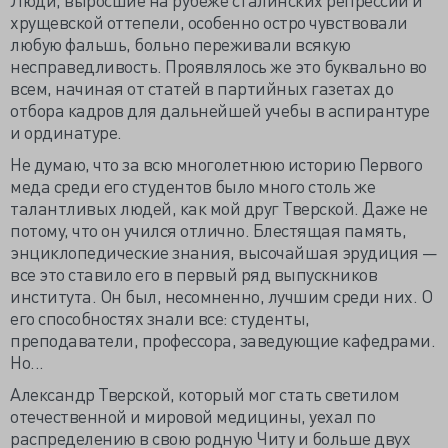
хрущевской оттепели, особенно остро чувствовали
любую фальшь, больно переживали всякую
несправедливость. Проявлялось же это буквально во
всем, начиная от статей в партийных газетах до
отбора кадров для дальнейшей учебы в аспирантуре
и ординатуре.
Не думаю, что за всю многолетнюю историю Первого
меда среди его студентов было много столь же
талантливых людей, как мой друг Тверской. Даже не
потому, что он учился отлично. Блестящая память,
энциклопедические знания, высочайшая эрудиция —
все это ставило его в первый ряд выпускников
института. Он был, несомненно, лучшим среди них. О
его способностях знали все: студенты,
преподаватели, профессора, заведующие кафедрами.
Но...
Александр Тверской, который мог стать светилом
отечественной и мировой медицины, уехал по
распределению в свою родную Читу и больше двух