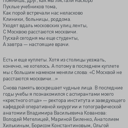
Пухлые учебников тома,
Как порой встречали нас неласково
Клиники, больницы, роддома.
Уходят вдаль московских улиц ленты,
С Москвою расстаются москвичи.
Пускай сегодня мы еще студенты,
А завтра — настоящие врачи.
Есть и еще куплеты. Хотя из столицы уезжать,
конечно, не хотелось. А потому в последнем куплете
мы с большим намеком меняли слова: «С Москвой не
расстаются москвичи…»
Снова память воскрешает чудные лица. В последние
годы учебы я познакомился с аспирантами моего
«крестного отца» — ректора института и заведующего
кафедрой оперативной хирургии и топографической
анатомии Владимира Васильевича Кованова:
Володей Метелицей, Мариной Биленко, Анатолием
Хилькиным, Борисом Константиновым, Ольгой