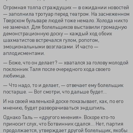
Огромная толпа страждущих — в ожидании новостей
— заполнила тротуар перед театром. На заснеженном
Тверском бульваре людей тоже немало. Холода никто
не замечал. Для болельщиков выставили громадную
демонстрационную доску — каждый ход обоих
шахматистов встречался гулом, ропотом,
эмоциональными возгласами. И часто —
аплодисментами.
— Боже, что он делает? — хватался за голову молодой
поклонник Таля после очередного хода своего
любимца.
— Что надо, то и делает, — отвечает ему болельщик
постарше. — Вот смотри, что дальше будет...
И на своей маленькой доске показывает, как, по его
мнению, будет разворачиваться эндшпиль.
Однако Таль — «другого мнения». Вскоре кто-то
приносит слух, что Ботвинник сдался... Нет, партия
продолжается, утверждает другой болельщик, якобы