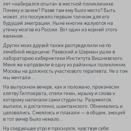
лет «набирался опыта» в местной поликлинике.
Почему и зачем? Разве там ему было место? Быть
может, это послужило первым толчком для его
будущей эмиграции. Ныне многие жалуются на
утечку мозгов из России. Вот один из корней этого
явления…
Других моих друзей также распределили не по
лечебной медицине: Раевский и Шерман ушли в
лабораторию кибернетики Института Вишневского.
Меня же направили в одну из районных поликлиник
Москвы на должность участкового терапевта. Не о том
мы мечтали...
На выпускном вечере, как и положено, произнесли
клятву Гиппократа, спели гимн, музыку и слова к
которому написали сами студенты. Разумеется,
выпили, и достаточно, шампанского. Обнимались и
целовались. Смеялись и плакали — в общем, эмоций
в тот вечер было немало…
На следующее утро я проснулся, чувствуя себя