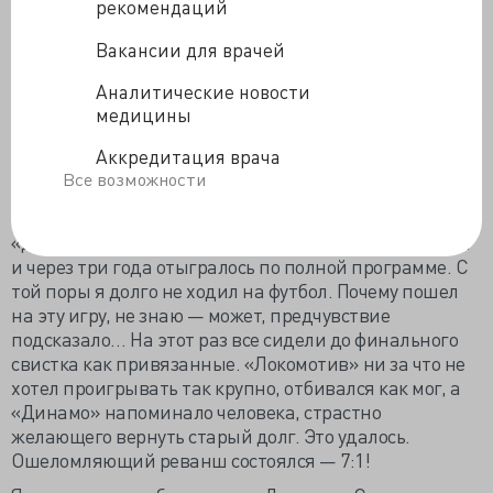
рекомендаций
все чаще стоял, почти безучастно наблюдая за
происходящим, и иногда зажмуривал глаза, может
Вакансии для врачей
быть, надеясь, что этот кошмар ему приснился… Нет,
это ужас наяву, и он «выглядывает» из двух окошек
Аналитические новости
табло — 1:7!!! Еще минут за десять до конца чуть ли не
медицины
все динамовские болельщики, и я в том числе,
Аккредитация врача
побрели к выходу. Без мата, без злых выкриков — в
Все возможности
глубокой тишине. Такое впечатление, что брела
траурная процессия…
«Динамо» оказалось очень «злопамятной» командой
и через три года отыгралось по полной программе. С
той поры я долго не ходил на футбол. Почему пошел
на эту игру, не знаю — может, предчувствие
подсказало… На этот раз все сидели до финального
свистка как привязанные. «Локомотив» ни за что не
хотел проигрывать так крупно, отбивался как мог, а
«Динамо» напоминало человека, страстно
желающего вернуть старый долг. Это удалось.
Ошеломляющий реванш состоялся — 7:1!