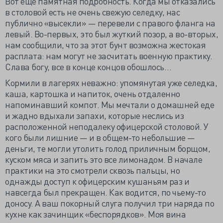
Вот еще памятная подробность. Когда мы отказались
в столовой есть не очень свежую селедку, нас
публично «высекли» — перевели с правого фланга на
левый. Во-первых, это был жуткий позор, а во-вторых,
нам сообщили, что за этот бунт возможна жестокая
расплата: нам могут не засчитать военную практику.
Слава богу, все в конце концов обошлось…
Кормили в лагерях неважно: упомянутая уже селедка,
каша, картошка и напиток, очень отдаленно
напоминавший компот. Мы мечтали о домашней еде
и жадно вдыхали запахи, которые неслись из
расположенной неподалеку офицерской столовой. У
кого были лишние — и в общем-то небольшие —
деньги, те могли утолить голод приличным борщом,
куском мяса и запить это все лимонадом. В начале
практики на это смотрели сквозь пальцы, но
однажды доступ к офицерским кушаньям раз и
навсегда был прекращен. Как водится, по чьему-то
доносу. А ваш покорный слуга получил три наряда по
кухне как зачинщик «беспорядков». Моя вина