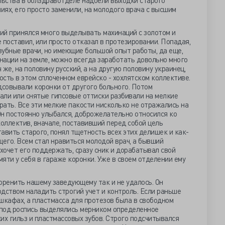
льства в облздравотделе надоели выходки старого
иях, его просто заменили, на молодого врача с высшим
ий принялся много выделывать махинаций с золотом и
е поставил, или просто отказал в протезировании. Попадая,
 зубные врачи, но имеющие большой опыт работы, да еще,
нации на земле, можно всегда заработать довольно много
же, на половину русский, а на другую половину украинец,
сть в этом сплоченном еврейско - хохлятском коллективе.
дсовывали коронки от другого больного. Потом
али или снятые гипсовые оттиски разбивали на мелкие
брать. Все эти мелкие пакости нисколько не отражались на
Он постоянно улыбался, доброжелательно относился ко
коллектив, вначале, поставивший перед собой цель
авить старого, понял тщетность всех этих делишек и как-
щего. Всем стал нравиться молодой врач, а бывший
 хочет его поддержать, сразу сник и дорабатывал свой
мяти у себя в гараже коронки. Уже в своем отделении ему
оренить нашему заведующему так и не удалось. Он
дством наладить строгий учет и контроль. Если раньше
шкафах, а пластмасса для протезов была в свободном
у под роспись выделялись мерником определенное
их гильз и пластмассовых зубов. Строго подсчитывался