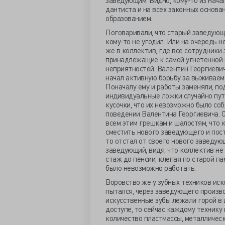
заведующим. Видно, кому-то из нача
дантиста и на всех законных основан
образованием.
Поговаривали, что старый заведующ
кому-то не угодил. Или на очередь н
же в коллектив, где все сотрудники
принадлежащие к самой угнетенной 
неприятностей. Валентин Георгиевич 
начал активную борьбу за выживаемо
Поначалу ему и работы заменяли, по
индивидуальные ложки случайно пут
кусочки, что их невозможно было со
поведении Валентина Георгиевича. 
всем этим грешкам и шалостям, что 
сместить нового заведующего и пост
то отстал от своего нового заведую
заведующий, видя, что коллектив не
стаж до пенсии, клепая по старой па
было невозможно работать.
Воровство же у зубных техников иск
пытался, через заведующего произво
искусственные зубы лежали горой в 
доступе, то сейчас каждому техник
количество пластмассы, металлическ