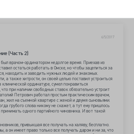
6/5/2017
ие (Часть 2)
 был врачом-ординатором недолгое время. Приехав из
ставил остаться работать в Омске, но чтобы зацепиться за
ся, находить и заводить нужных людей и знакомых.
и, а также хитрости, он своей целью поставил устроиться
в клинической ординатуре, сумел понравиться
 что при наличии свободных ставок обязательно устроит
натолий Петрович работал простым практическим врачом,
н, жил на съемной квартире с женой и двумя сыновьями.
гда грубого слова никому не скажет, а тут ему пришлось
 принимать одного партийного чиновника. И вот такой
новников, привыкшая все получать на халяву, бесплатно.
ы, а он имеет право только все получать даром и ни за, что