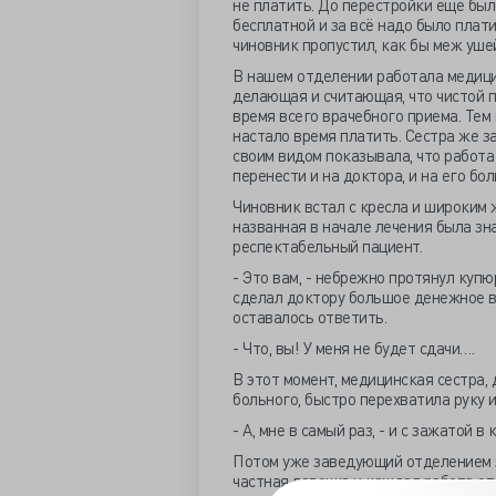
не платить. До перестройки еще был
бесплатной и за всё надо было платит
чиновник пропустил, как бы меж уше
В нашем отделении работала медицин
делающая и считающая, что чистой п
время всего врачебного приема. Тем
настало время платить. Сестра же за
своим видом показывала, что работа 
перенести и на доктора, и на его бол
Чиновник встал с кресла и широким 
названная в начале лечения была зн
респектабельный пациент.
- Это вам, - небрежно протянул купю
сделал доктору большое денежное в
оставалось ответить.
- Что, вы! У меня не будет сдачи….
В этот момент, медицинская сестра, 
больного, быстро перехватила руку и
- А, мне в самый раз, - и с зажатой 
Потом уже заведующий отделением зв
частная лавочка и каждая работа опл