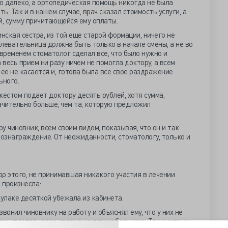
о далеко, а ортопедическая помощь никогда не была
ь. Так и в нашем случае, врач сказал стоимость услуги, а
й, сумму причитающейся ему оплаты.
ская сестра, из той еще старой формации, ничего не
левательница должна быть только в начале смены, а не во
 временем стоматолог сделал все, что было нужно и
 весь прием ни разу ничем не помогла доктору, а всем
ее не касается и, готова была все свое раздражение
ьного.
жестом подает доктору десять рублей, хотя сумма,
ачительно больше, чем та, которую предложил
ру чиновник, всем своим видом, показывая, что он и так
ознаграждение. От неожиданности, стоматологу, только и
до этого, не принимавшая никакого участия в лечении
 произнесла:
в кулаке десяткой убежала из кабинета.
онил чиновнику на работу и объяснял ему, что у них не
ачивается через кассу, а не в руки больному. Так никто и