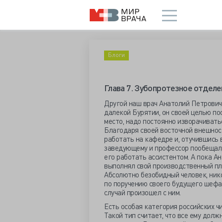
Блоги
Глава 7. Зубопротезное отделен
Другой наш врач Анатолий Петрович
далекой Бурятии, он своей целью по
место, надо постоянно изворачивать
Благодаря своей восточной внешност
работать на кафедре и, отучившись 
заведующему и профессор пообещал,
его работать ассистентом. А пока А
выполнял свой производственный пла
Абсолютно безобидный человек, нико
по поручению своего будущего шефа
случай произошел с ним.
Есть особая категория российских чи
Такой тип считает, что все ему должн