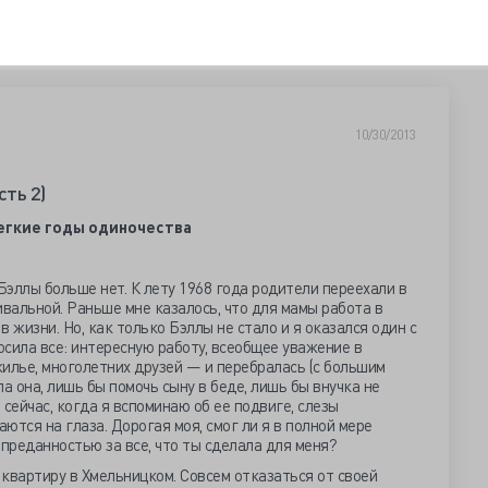
10/30/2013
сть 2)
егкие годы одиночества
Бэллы больше нет. К лету 1968 года родители переехали в
ивальной. Раньше мне казалось, что для мамы работа в
 жизни. Но, как только Бэллы не стало и я оказался один с
осила все: интересную работу, всеобщее уважение в
илье, многолетних друзей — и перебралась (с большим
а она, лишь бы помочь сыну в беде, лишь бы внучка не
сейчас, когда я вспоминаю об ее подвиге, слезы
ются на глаза. Дорогая моя, смог ли я в полной мере
преданностью за все, что ты сделала для меня?
квартиру в Хмельницком. Совсем отказаться от своей