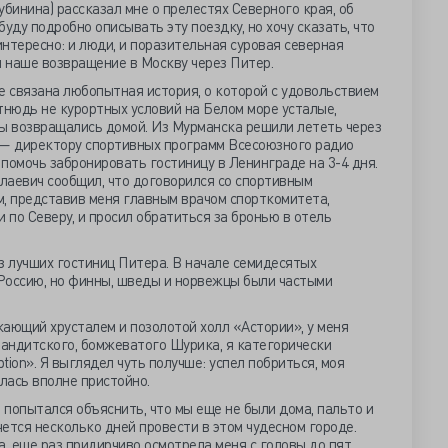
инина) рассказал мне о прелестях Северного края, об
уду подробно описывать эту поездку, но хочу сказать, что
нтересно: и люди, и поразительная суровая северная
и наше возвращение в Москву через Питер.
е связана любопытная история, о которой с удовольствием
тнюдь не курортных условий на Белом море усталые,
мы возвращались домой. Из Мурманска решили лететь через
 — директору спортивных программ Всесоюзного радио
омочь забронировать гостиницу в Ленинграде на 3-4 дня.
лаевич сообщил, что договорился со спортивным
 представив меня главным врачом спорткомитета,
 по Северу, и просил обратиться за бронью в отель
з лучших гостиниц Питера. В начале семидесятых
Россию, но финны, шведы и норвежцы были частыми
ающий хрусталем и позолотой холл «Астории», у меня
бандитского, бомжеватого Шурика, я категорически
ion». Я выглядел чуть получше: успел побриться, моя
лась вполне пристойно.
 попытался объяснить, что мы еще не были дома, пальто и
чется несколько дней провести в этом чудесном городе.
, еще раз придирчиво осмотрела меня с головы до пят