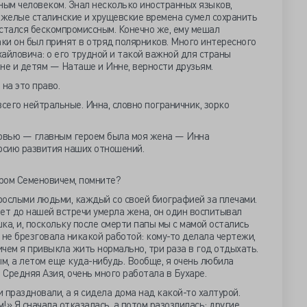
ым человеком. Знал несколько иностранных языков,
яжелые сталинские и хрущевские времена сумел сохранить
стался бескомпромиссным. Конечно же, ему мешал
аки он был принят в отряд полярников. Много интересного
айловича: о его трудной и такой важной для страны
не и детям — Наташе и Инне, верности друзьям.
 на это право.
всего нейтральные. Инна, словно пограничник, зорко
ервью — главным героем была моя жена — Инна
рсию развития наших отношений.
ром Семеновичем, помните?
рослыми людьми, каждый со своей биографией за плечами.
ет до нашей встречи умерла жена, он один воспитывал
ка, и, поскольку после смерти папы мы с мамой остались
 не брезговала никакой работой: кому-то делала чертежи,
ичем я привыкла жить нормально, три раза в год отдыхать.
ым, а летом еще куда-нибудь. Вообще, я очень любила
 Средняя Азия, очень много работала в Бухаре.
и праздновали, а я сидела дома над какой-то халтурой.
!» Я сначала отказалась, а потом разозлилась: другие