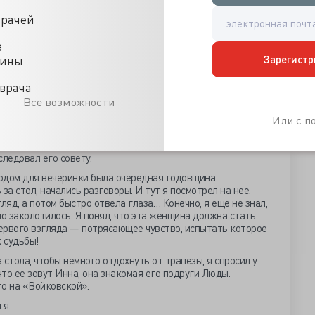
s-Match».
врачей
аташа и ехидно хихикнула.
е
лько минут. Вскоре выяснилось, что меня просто
Зарегистр
цины
видаться и вкусно поесть. Я пытался разозлиться, но после
олго смеялись. Вот такая была история.
врача
ция в календаре и …в душе
Все возможности
Или с 
Гендель — высокий, красивый компанейский парень —
риво: «Можешь захватить с собой девушку, чтобы не было
оследовал его совету.
одом для вечеринки была очередная годовщина
за стол, начались разговоры. И тут я посмотрел на нее.
ляд, а потом быстро отвела глаза… Конечно, я еще не знал,
но заколотилось. Я понял, что эта женщина должна стать
первого взгляда — потрясающее чувство, испытать которое
к судьбы!
стола, чтобы немного отдохнуть от трапезы, я спросил у
что ее зовут Инна, она знакомая его подруги Люды.
то на «Войковской».
 я.