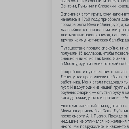
было большим событием. Впечатлений
Венгрии, Румынии и Словакии, крае
Вспоминая этот круиз, хочу напомнит
началась в 1968 году, приобрела до
городов были Вена и Зальцбург, а, к
дальнейшего направления эмигранто
«возможных провокациях», напомина
другая коммунистическая белиберда
Путешествие прошло спокойно, никто
получили 15 долларов, чтобы позволи
смешно и дико, но так было. Я знал,
в Москву, один из моих соседей сооб
Подробности путешествия описывать 
Денег у нас практически не было, с
работника. Меня стали поздравлять н
пуст. И вдруг один из нашей группы
обувных фабрик, — опустил руку в ка
кого денежки, у того и праздничек!» 
Еще один занятный эпизод связан с 
Моим напарником был Саша Дубинин,
после смерти А.Н. Рыжих. Прежде он
медицине не отличался, но желания 
много. Мы подружились, и какое-то 