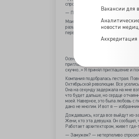
спросил Наташу, где же лежит «Pari
Вакансии для 
— Посмотри на кухне, — ответила Н
Аналитически
Мои мучения продолжались еще неско
новости меди
разыграли, так как друзья хотели по
первой же рюмки отошел, и мы еще д
Аккредитация 
Револю
Осенью 1973-го мой приятель Женя 
пригласил меня в гости, добавив иг
скучно...» Я принял приглашение и п
Компания подобралась пестрая. Пов
Октябрьской революции. Все уселись 
Она на секунду задержала на мне взг
что будет дальше, но сердце отчаян
моей. Наверное, это была любовь с 
дано не многим. И вот я — избранни
Дождавшись, когда все выйдут из-за 
Жени, кто эта девушка. Он сообщил, 
Работает архитектором, живет где-
— Замужем? — нетерпеливо спросил