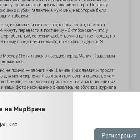
коллегу), извинилась и пригласила директора. По холлу
скошных шубах, галантные мужчины, некоторые были
рошим табаком.
аз, извинился и сказал, что, к сожалению, не может
ю минуту перевести в гостиницу «Октябрьская», что у
фортабельный, со всеми удобствами, в центре города, но
 что ему перед нами неловко, но что было делать. Я
в Москву. Я отчитался о поездке перед Мелик-Пашаевым,
родолжилась.
но не помню — звонит мне Шамиль Николаевич и просит
го для меня сюрприз. Я был заинтригован и спросил, о чем
зал Шамиль, — когда вы с приятелем пытались поселиться
, и ваши фото неожиданно оказались на обложке журнала
етствующий, так что держитесь!»
нимал, что значит, когда две немытые и небритые
ложку суперизвестного издания. Что скажут на работе,
я на МирВрача
дет с нами? Напоминаю, это была Россия семидесятых
а абсолютной.
кратких
ю и его жене Наташе забрать журнал. Меня успокаивало,
ло наших фамилий, хотя узнать их не составило бы никакого
Регистрация
Регистрация
аеву и лихорадочно стал искать журнал, Шамиль громко