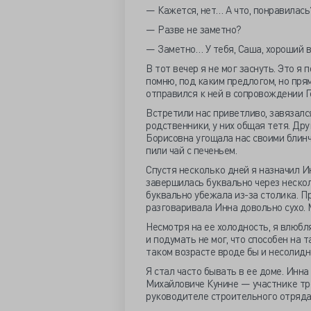
— Кажется, нет… А что, понравилас
— Разве не заметно?
— Заметно… У тебя, Саша, хороший 
В тот вечер я не мог заснуть. Это я
помню, под каким предлогом, но прям
отправился к ней в сопровождении Г
Встретили нас приветливо, завязалс
родственники, у них общая тетя. Др
Борисовна угощала нас своими блин
пили чай с печеньем.
Спустя несколько дней я назначил И
завершилась буквально через нескол
буквально убежала из-за столика. Пр
разговаривала Инна довольно сухо. М
Несмотря на ее холодность, я влюбл
и подумать не мог, что способен на 
таком возрасте вроде бы и несолидн
Я стал часто бывать в ее доме. Инн
Михайловиче Кунине — участнике тр
руководителе строительного отряда