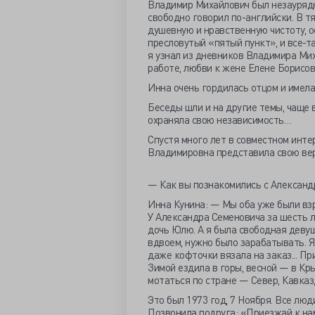
Владимир Михайлович был незаурядн
свободно говорил по-английски. В т
душевную и нравственную чистоту, о
пресловутый «пятый пункт», и все-т
я узнал из дневников Владимира Мих
работе, любви к жене Елене Борисов
Инна очень гордилась отцом и имела
Беседы шли и на другие темы, чаще 
охраняла свою независимость…
Спустя много лет в совместном инт
Владимировна представила свою ве
— Как вы познакомились с Александ
Инна Кунина: — Мы оба уже были вз
У Александра Семеновича за шесть л
дочь Юлю. А я была свободная девуш
вдвоем, нужно было зарабатывать. Я
даже кофточки вязала на заказ... Пр
Зимой ездила в горы, весной — в Кр
мотаться по стране — Север, Кавказ,
Это был 1973 год, 7 Ноября. Все люд
Позвонила подруга: «Приезжай к нам