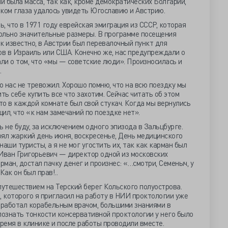
 была масса, так как, кроме демократических Болгарии,
шком глаза удалось увидеть Югославию и Австрию.
ь, что в 1971 году еврейская эмиграция из СССР, которая
вольно значительные размеры. В программе посещения
ак известно, в Австрии был перевалочный пункт для
в в Израиль или США. Конечно же, нас предупреждали о
ли о том, что «мы — советские люди». Произносилась и
.
 нас не тревожил. Хорошо помню, что на всю поездку мы
ть себе купить все что захотим. Сейчас читать об этом
 что в каждой комнате был свой стукач. Когда мы вернулись
щил, что «к нам замечаний по поездке нет».
не буду, за исключением одного эпизода в Зальцбурге.
тоял жаркий день июня, воскресенье, День медицинского
аши туристы, а я не мог угостить их, так как карман был
, Иван Григорьевич — директор одной из московских
рман, достал пачку денег и произнес: «…смотри, Семеныч, у
Как он был прав!..
путешествием на Терский берег Кольского полуострова.
 которого я пригласил на работу в НИИ проктологии уже
 работал корабельным врачом, большими знаниями в
познать тонкости консервативной проктологии у него было
время в клинике и после работы проводили вместе.