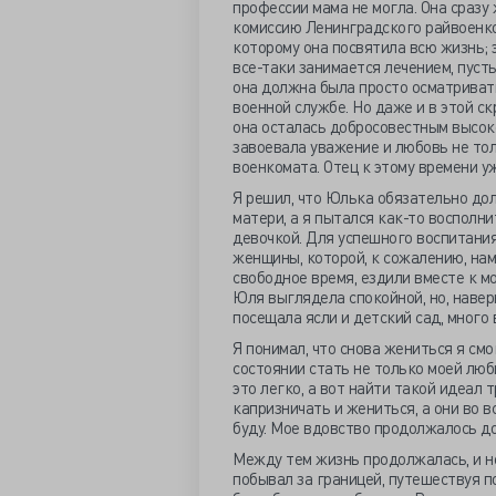
профессии мама не могла. Она сразу
комиссию Ленинградского райвоенком
которому она посвятила всю жизнь; 
все-таки занимается лечением, пусть
она должна была просто осматриват
военной службе. Но даже и в этой с
она осталась добросовестным высок
завоевала уважение и любовь не тол
военкомата. Отец к этому времени у
Я решил, что Юлька обязательно дол
матери, а я пытался как-то восполн
девочкой. Для успешного воспитания
женщины, которой, к сожалению, нам 
свободное время, ездили вместе к мо
Юля выглядела спокойной, но, навер
посещала ясли и детский сад, много
Я понимал, что снова жениться я см
состоянии стать не только моей люб
это легко, а вот найти такой идеал 
капризничать и жениться, а они во в
буду. Мое вдовство продолжалось до
Между тем жизнь продолжалась, и не
побывал за границей, путешествуя п