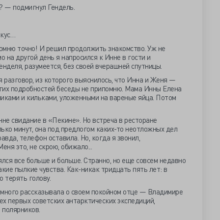
ь? — подмигнул Гендель.
вкус…
 помню точно! И решил продолжить знакомство. Уж не
о на другой день я напросился к Инне в гости и
енделя, разумеется, без своей вчерашней спутницы.
я разговор, из которого выяснилось, что Инна и Женя —
угих подробностей беседы не припомню. Мама Инны Елена
чиками и кильками, уложенными на вареные яйца. Потом
нне свидание в «Пекине». Но встреча в ресторане
ько минут, она под предлогом каких-то неотложных дел
авда, телефон оставила. Но, когда я звонил,
еня это, не скрою, обижало...
ялся все больше и больше. Странно, но еще совсем недавно
такие пылкие чувства. Как-никак тридцать пять лет: в
о терять голову.
а много рассказывала о своем покойном отце — Владимире
ех первых советских антарктических экспедиций,
 полярников.