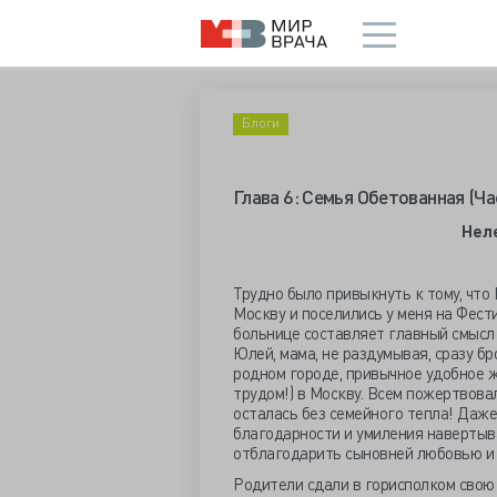
Блоги
Глава 6: Семья Обетованная (Ча
Нел
Трудно было привыкнуть к тому, что 
Москву и поселились у меня на Фест
больнице составляет главный смысл в
Юлей, мама, не раздумывая, сразу бр
родном городе, привычное удобное ж
трудом!) в Москву. Всем пожертвовал
осталась без семейного тепла! Даже 
благодарности и умиления навертыва
отблагодарить сыновней любовью и 
Родители сдали в горисполком свою 