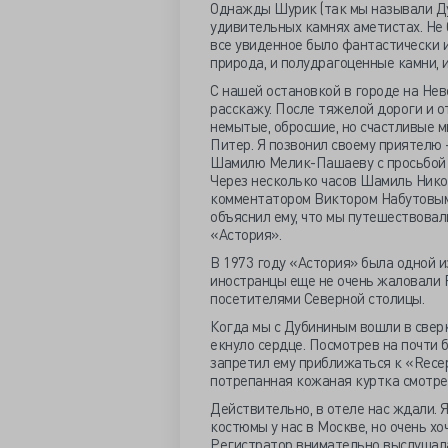
Однажды Шурик (так мы называли Дуб
удивительных камнях аметистах. Не б
все увиденное было фантастически и
природа, и полудрагоценные камни, 
С нашей остановкой в городе на Нев
расскажу. После тяжелой дороги и о
немытые, обросшие, но счастливые 
Питер. Я позвонил своему приятелю
Шамилю Мелик-Пашаеву с просьбой п
Через несколько часов Шамиль Нико
комментатором Виктором Набутовым,
объяснил ему, что мы путешествовали
«Астория».
В 1973 году «Астория» была одной и
иностранцы еще не очень жаловали 
посетителями Северной столицы.
Когда мы с Дубининым вошли в сверк
екнуло сердце. Посмотрев на почти 
запретил ему приближаться к «Recept
потрепанная кожаная куртка смотре
Действительно, в отеле нас ждали. Я
костюмы у нас в Москве, но очень хо
Регистратор внимательно выслушала