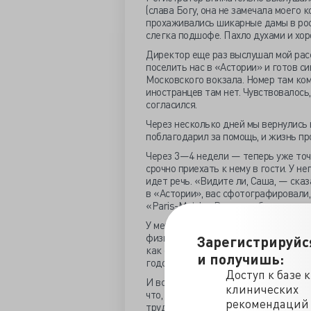
(слава Богу, она не замечала моего 
прохаживались шикарные дамы в ро
слегка подшофе. Пахло духами и хо
Директор еще раз выслушал мой расск
поселить нас в «Астории» и готов си
Московского вокзала. Номер там ком
иностранцев там нет. Чувствовалось,
согласился.
Через несколько дней мы вернулись 
поблагодарил за помощь, и жизнь п
Через 3—4 недели — теперь уже точ
срочно приехать к нему в гости. У не
идет речь. «Видите ли, Саша, — ска
в «Астории», вас сфотографировали
«Paris-Match». Вид у вас был соотв
У меня похолодели руки и ноги. Я по
физиономии попадают на цветную об
Зарегистрируйс
как отреагируют сослуживцы, что бу
и получишь:
годов. Власть компартии и КГБ был
Доступ к базе 
И все-таки я решил поехать к Шамил
клинических
что, со слов моего друга, там не бы
рекомендаций
труда. Когда я приехал к Мелик-Паш