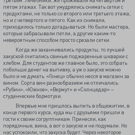
пятом этажах. Так вот умудрялись снимать сетки с
продуктами, не только со второго или третьего этажа,
но и с четвертого и пятого. Как их снимали,
приходилось только догадываться. Но были мастера,
которые забрасывали петли, а другие каким-то
невероятным способом просто срезали сетки.
Когда же заканчивались продукты, то лучшей
закуской считались свиные поджаренные шкварки с
хлебом. Для студентов же главное было, это собрать
побольше денег на выпивку, а уж о закуске можно
было и не думать. «Гонец» обычно несся в магазин за
вином. Сорта вин разнообразием не отличались:
«Рубин», «Южное», «Вермут» и «Солнцедар» –
студенческие бормотухи.
Впервые мне пришлось выпить в общежитии, в
конце первого курса, куда мы с друзьями пришли в
гости к своим согруппникам. Принесли, как
порядочные, вина, а вот о закуске и не подумали. Но
нас успокоили, что закуска будет. Через некоторое