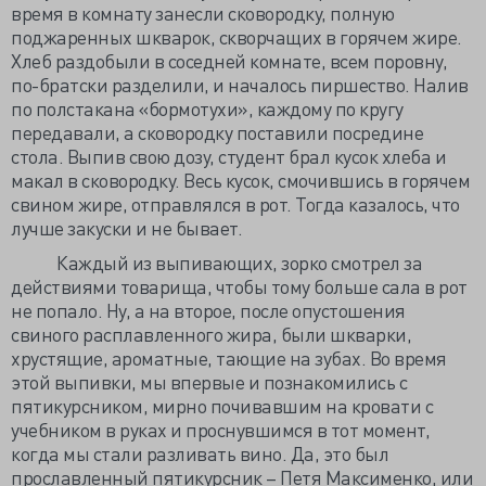
время в комнату занесли сковородку, полную
поджаренных шкварок, скворчащих в горячем жире.
Хлеб раздобыли в соседней комнате, всем поровну,
по-братски разделили, и началось пиршество. Налив
по полстакана «бормотухи», каждому по кругу
передавали, а сковородку поставили посредине
стола. Выпив свою дозу, студент брал кусок хлеба и
макал в сковородку. Весь кусок, смочившись в горячем
свином жире, отправлялся в рот. Тогда казалось, что
лучше закуски и не бывает.
Каждый из выпивающих, зорко смотрел за
действиями товарища, чтобы тому больше сала в рот
не попало. Ну, а на второе, после опустошения
свиного расплавленного жира, были шкварки,
хрустящие, ароматные, тающие на зубах. Во время
этой выпивки, мы впервые и познакомились с
пятикурсником, мирно почивавшим на кровати с
учебником в руках и проснувшимся в тот момент,
когда мы стали разливать вино. Да, это был
прославленный пятикурсник – Петя Максименко, или