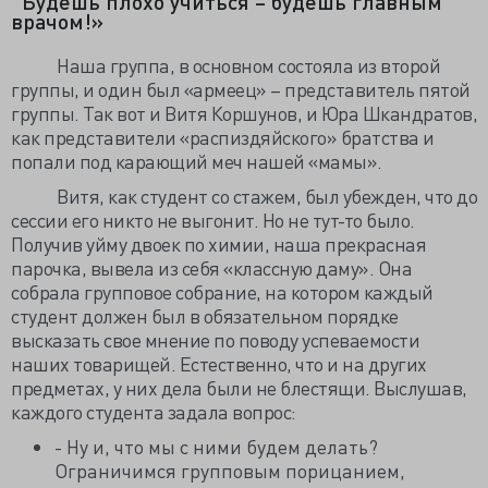
Будешь плохо учиться – будешь главным
врачом!»
Наша группа, в основном состояла из второй
группы, и один был «армеец» – представитель пятой
группы. Так вот и Витя Коршунов, и Юра Шкандратов,
как представители «распиздяйского» братства и
попали под карающий меч нашей «мамы».
Витя, как студент со стажем, был убежден, что до
сессии его никто не выгонит. Но не тут-то было.
Получив уйму двоек по химии, наша прекрасная
парочка, вывела из себя «классную даму». Она
собрала групповое собрание, на котором каждый
студент должен был в обязательном порядке
высказать свое мнение по поводу успеваемости
наших товарищей. Естественно, что и на других
предметах, у них дела были не блестящи. Выслушав,
каждого студента задала вопрос:
- Ну и, что мы с ними будем делать?
Ограничимся групповым порицанием,