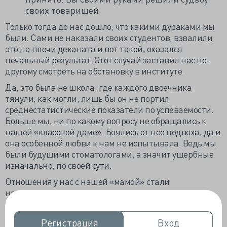
своих товарищей.
Только тогда до нас дошло, что какими дураками мы
были. Сами не наказали своих студентов, взвалили
это на плечи деканата и вот такой, оказался
печальный результат. Этот случай заставил нас по-
другому смотреть на обстановку в институте.
Да, это была не школа, где каждого двоечника
тянули, как могли, лишь бы он не портил
среднестатистические показатели по успеваемости.
Больше мы, ни по какому вопросу не обращались к
нашей «классной даме». Боялись от нее подвоха, да и
она особенной любви к нам не испытывала. Ведь мы
были будущими стоматологами, а значит ущербные
изначально, по своей сути.
Отношения у нас с нашей «мамой» стали
натянутыми, и она не слишком нас приветствовала,
что выражалось и в оценках на практических
занятиях и на результатах сессии.
Регистрация
Регистрация
Вход
Вход