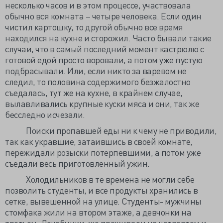
несколько часов и в этом процессе, участвовала
обычно вся комната – четыре человека. Если один
чистил картошку, то другой обычно все время
находился на кухне и сторожил. Часто бывали такие
случаи, что в самый последний момент кастрюлю с
готовой едой просто воровали, а потом уже пустую
подбрасывали. Или, если никто за варевом не
следил, то половина содержимого безжалостно
съедалась, тут же на кухне, в крайнем случае,
вылавливались крупные куски мяса и они, так же
бесследно исчезали.
Поиски пропавшей еды ни к чему не приводили,
так как укравшие, затаившись в своей комнате,
пережидали розыски потерпевшими, а потом уже
съедали весь приготовленный ужин.
Холодильников в те времена не могли себе
позволить студенты, и все продукты хранились в
сетке, вывешенной на улице. Студенты- мужчины
стомфака жили на втором этаже, а девчонки на
третьем. Лечебники, же проживали на четвертом и