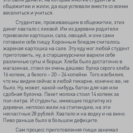
общежитии и жили, да еще успевали вместе со всеми
веселиться и учиться.
Студентам, проживающим в общежитии, этих
денег хватало с лихвой. Им из деревни родители
привозили картошки, сала, овощей, и они сами
готовили себе пищу. Коронным блюдом считалось
жареная картошка на сале. Эту еду мог любой студент
приготовить, ну, а старшекурсники варили себе
различные супы и борщи. Хлеба было достаточно в
магазинах, стоил он очень дешево: булка серого хлеба
16 копеек, а белого – 20 – 24 копейки. Того изобилия,
что мы видим сейчас в любой пекарне, конечно же, не
было. Ну, может, какой-нибудь батон для чая или
сдобная булочка. Пакет молока стоил 14 копеек за
пол-литра. И студенты, имеющие подпитку из
деревни, неплохо жили на стипендию, на эти
несчастные 28 рублей. Хватало и на водку и на вино.
Пиво раньше было в большом дефиците.
Сам процесс приготовления пищи занимал