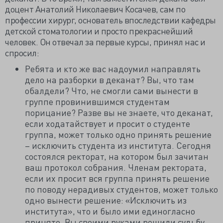
доцент Анатолий Николаевич Косачев, сам по
профессии хирург, основатель впоследствии кафедры
детской стоматологии и просто прекраснейший
человек. Он отвечал за первые курсы, принял нас и
спросил:
Ребята и кто же вас надоумил направлять
дело на разборки в деканат? Вы, что там
обалдели? Что, не смогли сами вынести в
группе провинившимся студентам
порицание? Разве вы не знаете, что деканат,
если ходатайствует и просит о студенте
группа, может только одно принять решение
– исключить студента из института. Сегодня
состоялся ректорат, на котором был зачитан
ваш протокол собрания. Членам ректората,
если их просит вся группа принять решение
по поводу нерадивых студентов, может только
одно вынести решение: «Исключить из
института», что и было ими единогласно
принято. Вы своими руками решили судьбу