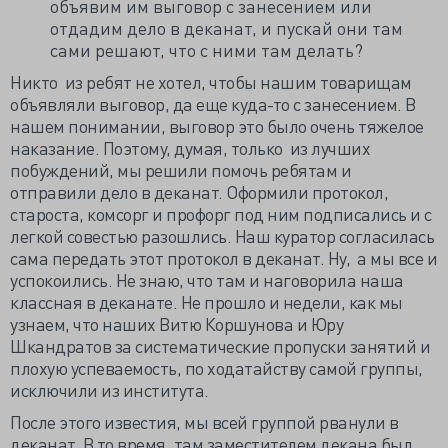
объявим им выговор с занесением или
отдадим дело в деканат, и пускай они там
сами решают, что с ними там делать?
Никто из ребят не хотел, чтобы нашим товарищам
объявляли выговор, да еще куда-то с занесением. В
нашем понимании, выговор это было очень тяжелое
наказание. Поэтому, думая, только из лучших
побуждений, мы решили помочь ребятам и
отправили дело в деканат. Оформили протокол,
староста, комсорг и профорг под ним подписались и с
легкой совестью разошлись. Наш куратор согласилась
сама передать этот протокол в деканат. Ну, а мы все и
успокоились. Не знаю, что там и наговорила наша
классная в деканате. Не прошло и недели, как мы
узнаем, что наших Витю Коршунова и Юру
Шкандратов за систематические пропуски занятий и
плохую успеваемость, по ходатайству самой группы,
исключили из института.
После этого известия, мы всей группой рванули в
деканат. В то время, там заместителем декана был