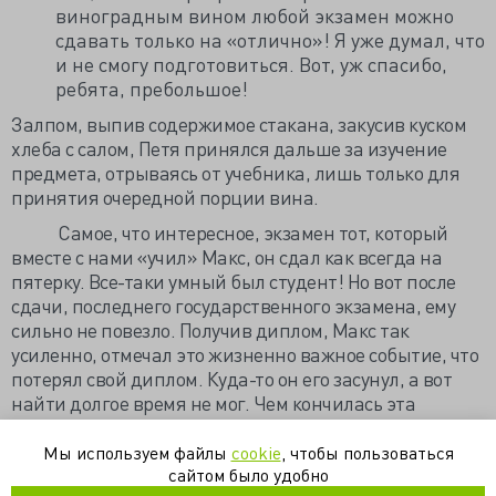
виноградным вином любой экзамен можно
сдавать только на «отлично»! Я уже думал, что
и не смогу подготовиться. Вот, уж спасибо,
ребята, пребольшое!
Залпом, выпив содержимое стакана, закусив куском
хлеба с салом, Петя принялся дальше за изучение
предмета, отрываясь от учебника, лишь только для
принятия очередной порции вина.
Самое, что интересное, экзамен тот, который
вместе с нами «учил» Макс, он сдал как всегда на
пятерку. Все-таки умный был студент! Но вот после
сдачи, последнего государственного экзамена, ему
сильно не повезло. Получив диплом, Макс так
усиленно, отмечал это жизненно важное событие, что
потерял свой диплом. Куда-то он его засунул, а вот
найти долгое время не мог. Чем кончилась эта
история, я так не узнал. Говорили, что впоследствии
он его нашел, но вот подробности мне неизвестны.
Мы используем файлы
cookie
, чтобы пользоваться
сайтом было удобно
Вот так и начиналась наша учеба в стенах