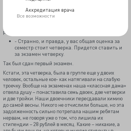
что я права.
Аккредитация врача
Через несколько минут лаборант принес журнал, наш
Все возможности
преподаватель, открыла нужную страницу, что-то
усердно читала, а потом после некоторого раздумья с
раздражением сказала:
- Странно, и правда, у вас общая оценка за
семестр стоит четверка. Придется ставить и
за экзамен четверку.
Так был сдан первый экзамен.
Кстати, эта четверка, была в группе еще у двоих
человек, остальные кое- как натягивали на слабую
троечку. Вообще на экзаменах наша «классная дама»
отвела душу – понаставила семь двоек, две четверки
и две тройки. Наши двоечники пересдавали химию
до самой весны. Никого не отчислили больше, но эта
задолженность сильно потрепала нашим ребятам
нервам, не говоря уже о том, что лишила их
стипендии – 28 рублей в месяц. Какие – никакие, а
это были деньги, на которые многие студенты в