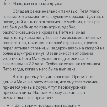
Петя Макс, как его звали друзья.
Обладая феноменальной памятью, Петя Макс
готовился к экзаменам следующим образом. Достав, в
последний день перед экзаменом учебник, в тот раз
это был учебник по педиатрии, удобно,
расположившись на кровати, Петя начинал
подготовку к экзамену. Без всяких экзаменационных
вопросов, он, начиная, с первой страницы, просто
перелистывал страницы, задерживаясь на каждой не
более двух-трех минут. В зависимости от объема
учебника, Петя Макс успевал подготовиться к
экзаменам за 2-3 часа. Особенно успешно готовился
Петр тогда, когда у него была выпивка.
В этот раз ему безумно повезло. Пропив, все
деньги Макс, не рассчитывал, что ему этот экзамен
придется учить в сухую. А тут первокурсники
принесли вина. Налили мы ему стакан, а он
мечтательно так произнес:
- Эх, с таким прекрасным красным