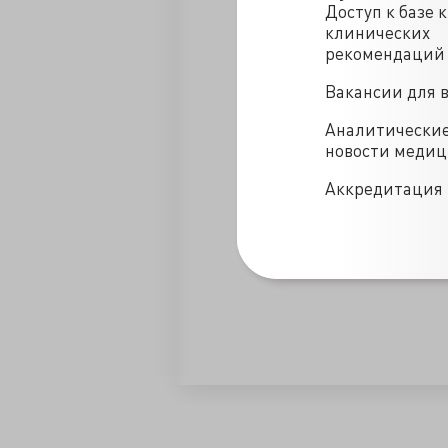
Доступ к базе 
клинических
рекомендаций
Вакансии для 
Аналитически
новости меди
Аккредитация 
/blogs/glava_22_voyna_zhizni-30-09-2019