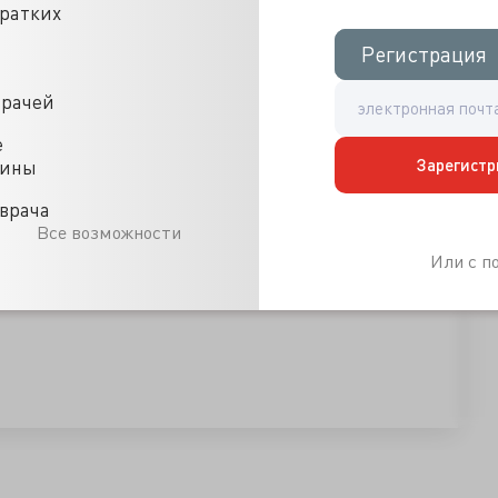
кратких
Регистрация
Регистрация
врачей
е
Зарегистр
цины
врача
Все возможности
Или с 