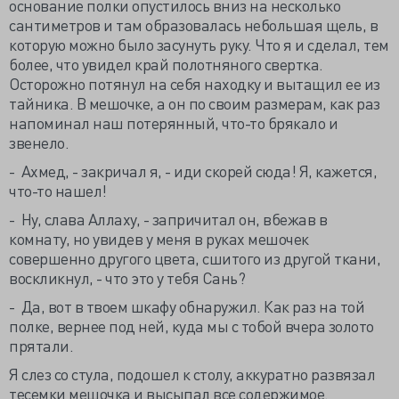
основание полки опустилось вниз на несколько
сантиметров и там образовалась небольшая щель, в
которую можно было засунуть руку. Что я и сделал, тем
более, что увидел край полотняного свертка.
Осторожно потянул на себя находку и вытащил ее из
тайника. В мешочке, а он по своим размерам, как раз
напоминал наш потерянный, что-то брякало и
звенело.
- Ахмед, - закричал я, - иди скорей сюда! Я, кажется,
что-то нашел!
- Ну, слава Аллаху, - запричитал он, вбежав в
комнату, но увидев у меня в руках мешочек
совершенно другого цвета, сшитого из другой ткани,
воскликнул, - что это у тебя Сань?
- Да, вот в твоем шкафу обнаружил. Как раз на той
полке, вернее под ней, куда мы с тобой вчера золото
прятали.
Я слез со стула, подошел к столу, аккуратно развязал
тесемки мешочка и высыпал все содержимое.