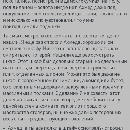
покопались, посмотрели в дамских сумках, на полу,
под диваном – золота нигде нет. Ахмед даже под
подушками посмотрел, но девицы спали, посапывали
и нисколько не почувствовали, что у них
приподнимали подушки.
Так мы осмотрели все комнаты, но золота нигде не
нашли. Я еще раз спросил Ахмеда, хорошо ли он
смотрел в шкафу. Ничего не оставалось делать, как
смириться с потерей. Решили еще раз осмотреть
шкаф. Этот шкаф был довольно старый, но сделанный
на совесть, из дерева, а не из дерево-стружечных
плит, отделанных шпоном. Может это был даже не
шкаф, в современном понимании, а комод или буфет,
со стеклянными дверками, закругленными краями и
массивными полками. Сделанный на совесть, этот
деревянный антикварный предмет мебели стоял у
одной из стен в комнате, как оплот прошлого
мастерства столяров, нынче уже давно потерявших
весь опыт предшествующих поколений.
- Ахмед, а ты все полки в шкафу осмотрел?- спросил