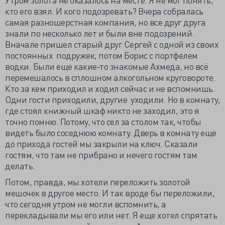
кто его взял. И кого подозревать? Вчера собралась
самая разношерстная компания, но все друг друга
знали по несколько лет и были вне подозрений.
Вначале пришел старый друг Сергей с одной из своих
постоянных подружек, потом Борис с портфелем
водки. Были еще какие-то знакомые Ахмеда, но всё
перемешалось в сплошном алкогольном круговороте.
Кто за кем приходил и ходил сейчас и не вспомнишь.
Одни гости приходили, другие уходили. Но в комнату,
где стоял книжный шкаф никто не заходил, это я
точно помню. Потому, что сел за столом так, чтобы
видеть было соседнюю комнату. Дверь в комнату еще
до прихода гостей мы закрыли на ключ. Сказали
гостям, что там не прибрано и нечего гостям там
делать.
Потом, правда, мы хотели переложить золотой
мешочек в другое место. И так вроде бы переложили,
что сегодня утром не могли вспомнить, а
перекладывали мы его или нет. Я еще хотел спрятать