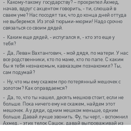
- Какому-такому государству? – прохрипел Ахмед,
начав, вдруг с акцентом говорить, - ти, слюшай в
сваем уме? Нас посодят так, что до конца дней оттуда
не выберемся. Из этой тюрьми-мюрми! Надо срочно
связаться со своим дядей.
- Каким еще дядей, - испугался я, - кто это еще у
тебя?
- Да, Леван Вахтангович, - мой дядя, по матери. У нас
все родственники, кто по маме, кто по папе. С каким
бы я тебя незнакомым, кавказцем познакомил? Ты,
сам подумай?
- Ну, что мы ему скажем про потерянный мешочек с
золотом? Как оправдаемся?
- Да, то, что ты нашел, десять мешков стоит, если не
больше. Пока ничего ему не скажем, найдем этот
мешочек. А у дяди, одним мешком меньше, одним
больше. Давай лучше звонить. Фу, ты черт, - вспомнил
Ахмед, - этих телок Сашок, давай выпроваживай из
дома. Нам лишние свидетели не нужны.