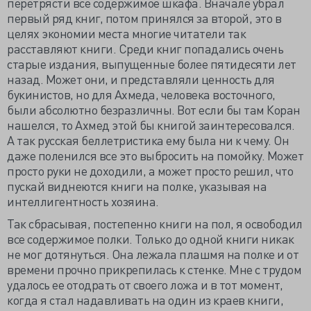
перетрясти всё содержимое шкафа. Вначале убрал
первый ряд книг, потом принялся за второй, это в
целях экономии места многие читатели так
расставляют книги. Среди книг попадались очень
старые издания, выпущенные более пятидесяти лет
назад. Может они, и представляли ценность для
букинистов, но для Ахмеда, человека восточного,
были абсолютно безразличны. Вот если бы там Коран
нашелся, то Ахмед этой бы книгой заинтересовался.
А так русская беллетристика ему была ни к чему. Он
даже поленился все это выбросить на помойку. Может
просто руки не доходили, а может просто решил, что
пускай виднеются книги на полке, указывая на
интеллигентность хозяина.
Так сбрасывая, постепенно книги на пол, я освободил
все содержимое полки. Только до одной книги никак
не мог дотянуться. Она лежала плашмя на полке и от
времени прочно прикрепилась к стенке. Мне с трудом
удалось ее отодрать от своего ложа и в тот момент,
когда я стал надавливать на один из краев книги,