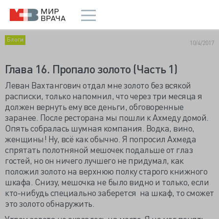
Блоги
10/4/2017
Глава 16. Пропало золото (Часть 1)
Леван Вахтангович отдал мне золото без всякой
расписки, только напомнил, что через три месяца я
должен вернуть ему все деньги, обговоренные
заранее. После ресторана мы пошли к Ахмеду домой.
Опять собралась шумная компания. Водка, вино,
женщины! Ну, всё как обычно. Я попросил Ахмеда
спрятать полотняной мешочек подальше от глаз
гостей, но он ничего лучшего не придумал, как
положил золото на верхнюю полку старого книжного
шкафа. Снизу, мешочка не было видно и только, если
кто-нибудь специально заберется на шкаф, то сможет
это золото обнаружить.
Утром золота не оказалось на месте. Я не мог понять,