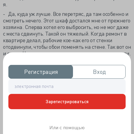
я.
- Да, куда уж лучше. Все перетряс, да там особенно и
смотреть нечего. Этот шкаф достался мне от прежнего
хозяина. Сперва хотел его выбросить, но не мог даже
с места сдвинуть. Такой он тяжелый. Когда ремонт в
квартире делал, рабочие кое-как его от стенки
отодвинули, чтобы обои поменять на стене. Так вот он
и стоит. Немного подреставрировали, лаком покрыли.
Да, кстати, эта квартира раньше принадлежала
зубному технику. Он недавно умер и родственники его
Регистрация
Регистрация
Вход
Вход
обменяли мою кооперативную квартиру, на эту
государственную.
- А чего это они решили ее менять?
- Да, в Израиль уезжали, а ты сам понимаешь
Зарегистрироваться
госовскую квартиру не продашь, а кооперативную
можно. Хоть какие-то деньги иметь будешь. А так всё
может остаться государству. Вот евреи и смекнули,
обменять квартиру на кооперативную, а потом ее
Или с помощью
продать. Ну, да ладно. Я потом в этой квартире много