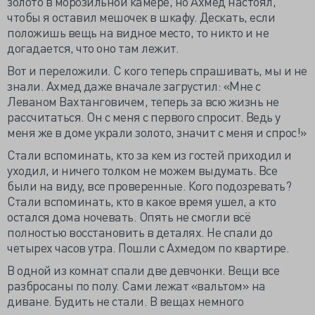
золото в морозильной камере, но Ахмед настоял,
чтобы я оставил мешочек в шкафу. Дескать, если
положишь вещь на видное место, то никто и не
догадается, что оно там лежит.
Вот и переложили. С кого теперь спрашивать, мы и не
знали. Ахмед даже вначале загрустил: «Мне с
Леваном Вахтанговичем, теперь за всю жизнь не
рассчитаться. Он с меня с первого спросит. Ведь у
меня же в доме украли золото, значит с меня и спрос!»
Стали вспоминать, кто за кем из гостей приходил и
уходил, и ничего толком не можем выдумать. Все
были на виду, все проверенные. Кого подозревать?
Стали вспоминать, кто в какое время ушел, а кто
остался дома ночевать. Опять не смогли всё
полностью восстановить в деталях. Не спали до
четырех часов утра. Пошли с Ахмедом по квартире.
В одной из комнат спали две девчонки. Вещи все
разбросаны по полу. Сами лежат «вальтом» на
диване. Будить не стали. В вещах немного