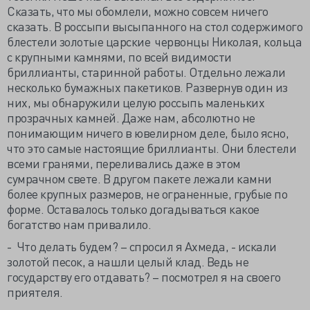
Сказать, что мы обомлели, можно совсем ничего
сказать. В россыпи высыпанного на стол содержимого
блестели золотые царские червонцы Николая, кольца
с крупными камнями, по всей видимости
бриллианты, старинной работы. Отдельно лежали
несколько бумажных пакетиков. Развернув один из
них, мы обнаружили целую россыпь маленьких
прозрачных камней. Даже нам, абсолютно не
понимающим ничего в ювелирном деле, было ясно,
что это самые настоящие бриллианты. Они блестели
всеми гранями, переливались даже в этом
сумрачном свете. В другом пакете лежали камни
более крупных размеров, не ограненные, грубые по
форме. Оставалось только догадываться какое
богатство нам привалило.
- Что делать будем? – спросил я Ахмеда, - искали
золотой песок, а нашли целый клад. Ведь не
государству его отдавать? – посмотрел я на своего
приятеля.