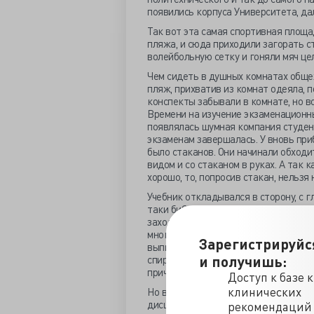
появились корпуса Университета, да
Так вот эта самая спортивная площа
пляжа, и сюда приходили загорать с
волейбольную сетку и гоняли мяч це
Чем сидеть в душных комнатах обще
пляж, прихватив из комнат одеяла, п
конспекты забывали в комнате, но во
Времени на изучение экзаменационны
появлялась шумная компания студен
экзаменам завершалась. У вновь при
было стаканов. Они начинали обходит
видом и со стаканом в руках. А так 
хорошо, то, попросив стакан, нельзя
Учебник откладывался в сторону, с гл
таки библиотечное имущество. И нач
заходу к солнца, а вечерние часы ни
многие успевали проспаться, на све
Зарегистрируйс
выпивку и веселой толпой устремлял
и получишь:
спиртным. Все эти гулянки заканчива
причине – деньги кончились.
Доступ к базе 
клинических
Но вот, наконец, и наступили «госы»
дисциплину умудрились втиснуть воп
рекомендаций