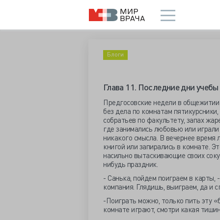
Блоги
Глава 11. Последние дни учебы 
Предгосовские недели в общежитии 
без дела по комнатам пятикурсники,
собратьев по факультету, запах жар
где занимались любовью или играли 
никакого смысла. В вечернее время 
книгой или запирались в комнате. Э
насильно вытаскивающие своих сокур
нибудь праздник.
- Санька, пойдем поиграем в карты, 
компания. Глядишь, выиграем, да и с
-Поиграть можно, только пить эту «б
комнате играют, смотри какая тишина