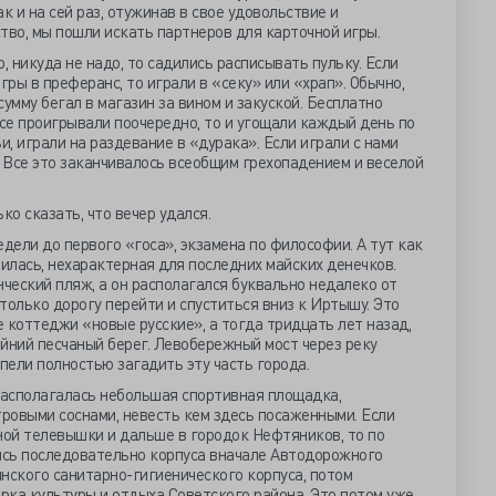
к и на сей раз, отужинав в свое удовольствие и
тво, мы пошли искать партнеров для карточной игры.
, никуда не надо, то садились расписывать пульку. Если
гры в преферанс, то играли в «секу» или «храп». Обычно,
умму бегал в магазин за вином и закуской. Бесплатно
все проигрывали поочередно, то и угощали каждый день по
, играли на раздевание в «дурака». Если играли с нами
. Все это заканчивалось всеобщим грехопадением и веселой
о сказать, что вечер удался.
едели до первого «госа», экзамена по философии. А тут как
вилась, нехарактерная для последних майских денечков.
нческий пляж, а он располагался буквально недалеко от
только дорогу перейти и спуститься вниз к Иртышу. Это
 коттеджи «новые русские», а тогда тридцать лет назад,
йний песчаный берег. Левобережный мост через реку
спели полностью загадить эту часть города.
располагалась небольшая спортивная площадка,
тровыми соснами, невесть кем здесь посаженными. Если
ной телевышки и дальше в городок Нефтяников, то по
сь последовательно корпуса вначале Автодорожного
нского санитарно-гигиенического корпуса, потом
арка культуры и отдыха Советского района. Это потом уже