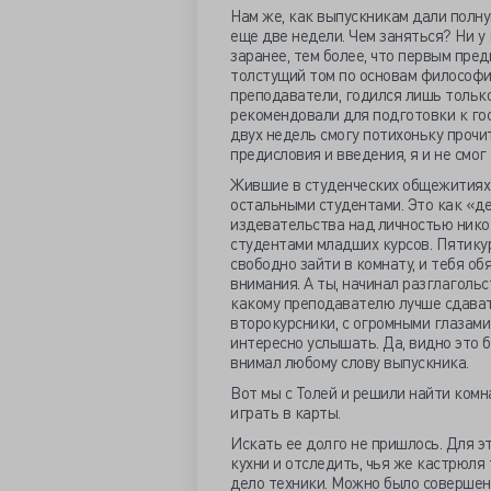
Нам же, как выпускникам дали полную
еще две недели. Чем заняться? Ни у 
заранее, тем более, что первым пре
толстущий том по основам философии
преподаватели, годился лишь тольк
рекомендовали для подготовки к гос
двух недель смогу потихоньку прочи
предисловия и введения, я и не смог
Жившие в студенческих общежитиях 
остальными студентами. Это как «де
издевательства над личностью нико
студентами младших курсов. Пятику
свободно зайти в комнату, и тебя об
внимания. А ты, начинал разглагольс
какому преподавателю лучше сдавать
второкурсники, с огромными глазами 
интересно услышать. Да, видно это б
внимал любому слову выпускника.
Вот мы с Толей и решили найти комн
играть в карты.
Искать ее долго не пришлось. Для э
кухни и отследить, чья же кастрюля 
дело техники. Можно было совершенн