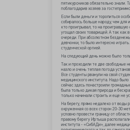
пятикурсников обязательно знали. Та
поблагодарив хозяев за гостеприимс
Если были деньги и торопиться особо
собиралось больше народу, чем для и
кто проигрывал, то на проигравшую с
угощал своих товарищей. А так как 
очереди. При абсолютном безденежьи
девчонки, то было интересно играть
студенческой оргией.
На следующий день можно было тольк
Так и проходили те две свободные н
назло и очень теплая погода устано
Все студенты рванули на свой студе
медицинского института. Надо было 
сейчас здесь понастроили громадные
была только дикая природа и бескра
только начинали строить и еще не у
На берегу, прямо недалеко от воды 
окруженная со всех сторон 20-30 ме
условно провести границу от област
правому берегу Иртыша располагали
института - «СибАДи», далее медици
политехнического и так до самого п