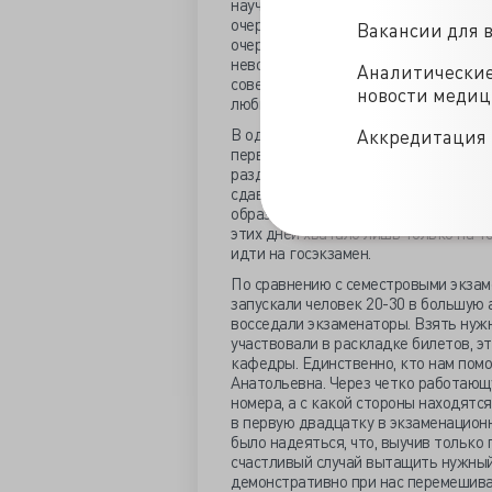
научному коммунизму. Сюда обязател
очередному съезду КПСС. Мы с содро
Вакансии для 
очередное совещание в Москве всех 
неволей придется изучать эти матер
Аналитически
совещаний в последние майские дни 
новости меди
любимому учебнику Афанасьева, мы п
В один день принимали экзамены у ч
Аккредитация 
первый предмет. Наша родная руппа 
раздражению других групп, еще не сд
сдавала последняя группа, мы уже п
образом дней пять-шесть и для подг
этих дней хватало лишь только на то
идти на госэкзамен.
По сравнению с семестровыми экзаме
запускали человек 20-30 в большую 
восседали экзаменаторы. Взять нуж
участвовали в раскладке билетов, 
кафедры. Единственно, кто нам помо
Анатольевна. Через четко работающ
номера, а с какой стороны находят
в первую двадцатку в экзаменацион
было надеяться, что, выучив только
счастливый случай вытащить нужный 
демонстративно при нас перемешивал