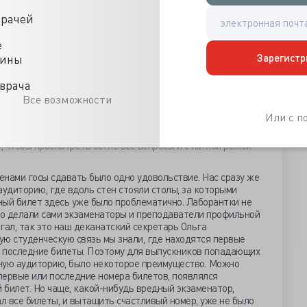
ьно входили вопросы по очередному пленуму или
ганием думали, что не дай бог в эти дни пройдет
врачей
прогрессивных стран в борьбе за мир. Тут уже волей-
иалы по газетам. К нашему счастью судьбоносных
е
не случилось и, овладев поверхностно знаниями по
Зарегистр
цины
одошли к первому госэкзамену.
етырех групп и за три дня весь курс полностью сдавал
врача
сдавала экзамен в первый день и к зависти и небольшому
Все возможности
авших «гос», мы гуляли три дня свою сдачу, а когда
Или с 
рисоединялись к ним. Успешная сдача отмечалась таким
отовки к следующему экзамену оставалось два-три дня. Но
, чтобы просмотреть бегло все вопросы и с наглой рожей
нами госы сдавать было одно удовольствие. Нас сразу же
аудиторию, где вдоль стен стояли столы, за которыми
ный билет здесь уже было проблематично. Лаборантки не
это делали сами экзаменаторы и преподаватели профильной
гал, так это наш деканатский секретарь Ольга
ую студенческую связь мы знали, где находятся первые
ся последние билеты. Поэтому для выпускников попадающих
ную аудиторию, было некоторое преимущество. Можно
 первые или последние номера билетов, появлялся
билет. Но чаще, какой-нибудь вредный экзаменатор,
 все билеты, и вытащить счастливый номер, уже не было