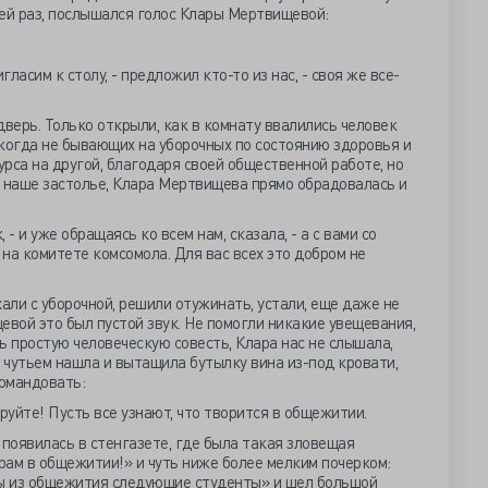
 сей раз, послышался голос Клары Мертвищевой:
гласим к столу, - предложил кто-то из нас, - своя же все-
дверь. Только открыли, как в комнату ввалились человек
когда не бывающих на уборочных по состоянию здоровья и
рса на другой, благодаря своей общественной работе, но
ев наше застолье, Клара Мертвищева прямо обрадовалась и
- и уже обращаясь ко всем нам, сказала, - а с вами со
 на комитете комсомола. Для вас всех это добром не
али с уборочной, решили отужинать, устали, еще даже не
евой это был пустой звук. Не помогли никакие увещевания,
ть простую человеческую совесть, Клара нас не слышала,
 чутьем нашла и вытащила бутылку вина из-под кровати,
омандовать:
руйте! Пусть все узнают, что творится в общежитии.
появилась в стенгазете, где была такая зловещая
рам в общежитии!» и чуть ниже более мелким почерком:
ы из общежития следующие студенты» и шел большой