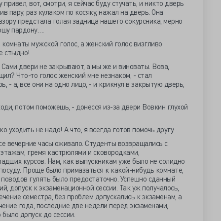
 привел, вот, смотри, я сейчас буду стучать, и никто дверь
ив пару, раз кулаком по косяку, нажал на дверь. Она
зору предстала голая задница нашего сокурсника, мерно
ошу пардону….
из комнаты мужской голос, а женский голос визгливо
не стыдно!
 Сами двери не закрывают, а мы же и виноваты. Вова,
щил? Что-то голос женский мне незнаком, - стал
 - а, все они на одно лицо, - и крикнул в закрытую дверь,
оди, потом поможешь, - донесся из-за двери Вовкин глухой
ко уходить не надо! А что, я всегда готов помочь другу.
се вечерние часы оживало. Студенты возвращались с
о этажам, гремя кастрюлями и сковородками,
адших курсов. Нам, как выпускникам уже было не солидно
 посуду. Проще было примазаться к какой-нибудь комнате,
 поводов гулять было предостаточно. Успешно сданный
й, допуск к экзаменационной сессии. Так уж получалось,
ечение семестра, без проблем допускались к экзаменам, а
ечение года, последние две недели перед экзаменами,
 было допуск до сессии.