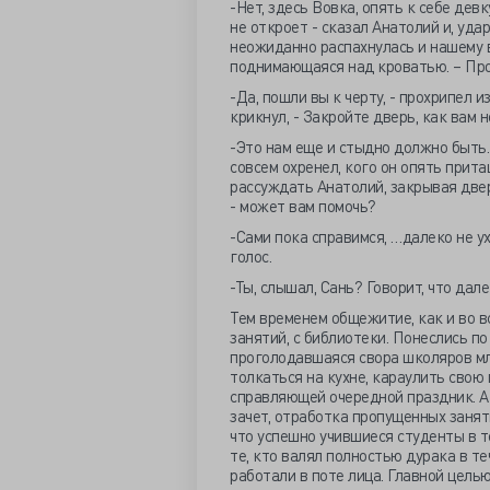
-Нет, здесь Вовка, опять к себе девку
не откроет - сказал Анатолий и, удар
неожиданно распахнулась и нашему в
поднимающаяся над кроватью. – Пр
-Да, пошли вы к черту, - прохрипел 
крикнул, - Закройте дверь, как вам 
-Это нам еще и стыдно должно быть.
совсем охренел, кого он опять прита
рассуждать Анатолий, закрывая дверь,
- может вам помочь?
-Сами пока справимся, …далеко не ух
голос.
-Ты, слышал, Сань? Говорит, что дале
Тем временем общежитие, как и во в
занятий, с библиотеки. Понеслись п
проголодавшаяся свора школяров мл
толкаться на кухне, караулить свою
справляющей очередной праздник. А
зачет, отработка пропущенных заняти
что успешно учившиеся студенты в т
те, кто валял полностью дурака в т
работали в поте лица. Главной целью