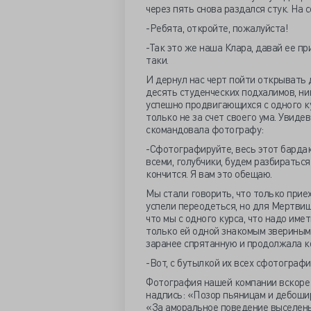
через пять снова раздался стук. На
-Ребята, откройте, пожалуйста!
-Так это же наша Клара, давай ее при
таки.
И дернул нас черт пойти открывать 
десять студенческих подхалимов, ни
успешно продвигающихся с одного ку
только не за счет своего ума. Увид
скомандовала фотографу:
-Сфотографируйте, весь этот бардак, 
всеми, голубчики, будем разбираться
кончится. Я вам это обещаю.
Мы стали говорить, что только приех
успели переодеться, но для Мертвищ
что мы с одного курса, что надо име
только ей одной знакомым звериным
заранее спрятанную и продолжала к
-Вот, с бутылкой их всех сфотографи
Фотография нашей компании вскоре 
надпись: «Позор пьяницам и дебоши
«За аморальное поведение выселен