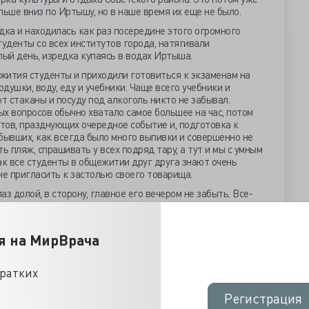
льше вниз по Иртышу, но в наше время их еще не было.
дка и находилась как раз посередине этого огромного
туденты со всех институтов города, натягивали
лый день, изредка купаясь в водах Иртыша.
жития студенты и приходили готовиться к экзаменам на
одушки, воду, еду и учебники. Чаще всего учебники и
т стаканы и посуду под алкоголь никто не забывал.
х вопросов обычно хватало самое большее на час, потом
тов, празднующих очередное событие и, подготовка к
бывших, как всегда было много выпивки и совершенно не
ь пляж, спрашивать у всех подряд тару, а тут и мы с умным
как все студенты в общежитии друг друга знают очень
 не пригласить к застолью своего товарища.
аз долой, в сторону, главное его вечером не забыть. Все-
инался «пир на весь мир»! Заканчивалось все это ближе к
чем особенным не отличались от предыдущих. К вечеру
жем воздухе. Потом снова начинали собирать деньги на
я на МирВрача
ись к дверям родного общежития, по пути затарившись
лись ближе к первому госэкзамену, да и то, по простой
кратких
. Первый экзамен сдавали по философии, но в эту
Регистрация
Регистрация
росы по истории КПСС, политэкономии, научному атеизму и