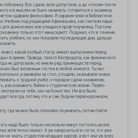
 поблажку. Все сдали, всех допустили, а до «госов» почти
кого и в мыслях не было начинать готовиться к экзамену
дметом сдавали философию. Я заранее взял в библиотеке
. Учебник под редакцией Афанасьева, как считали наши
о для домохозяек или учащихся профтехучилищ. Поэтому
экзамену только этот манускрипт. Подумал, что в течение
тать учебник, но как показали последующие дни, дальше
 осилить.
знают, какой особый статус имеют выпускники перед
ды» в армии. Правда, такого беспредела, как физического
гда не допускали, но имели ряд преимуществ перед
рсник был желанным гостем в любой комнате. Ты мог
язательно усаживали за стол, угощали, оказывали знаки
твовать о трудной учебе, о порядке сдачи экзаменов,
, рассказывать байки о студенческой жизни. Перво-
смотрели на тебя, как на божество. Им все было
удет всегда, потому, что и сам, будучи первокурсником,
ату, где можно было спокойно поужинать, потом пойти
того надо было только несколько минут постоять возле
так аппетитно пахнет. А уж напроситься в гости, это уже
о не знать студентов младших курсов, а вот они уж всех