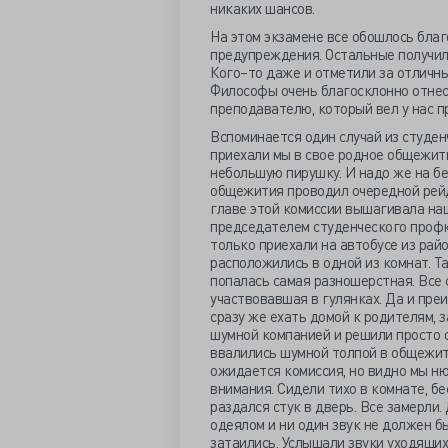
никаких шансов.
На этом экзамене все обошлось благ
предупреждения. Остальные получили
Кого–то даже и отметили за отличный
Философы очень благосклонно отнесл
преподавателю, который вел у нас п
Вспоминается один случай из студенч
приехали мы в свое родное общежити
небольшую пирушку. И надо же на бе
общежития проводил очередной рейд
главе этой комиссии вышагивала на
председателем студенческого проф
только приехали на автобусе из рай
расположились в одной из комнат. Та
попалась самая разношерстная. Все с
участвовавшая в гулянках. Да и преи
сразу же ехать домой к родителям, з
шумной компанией и решили просто 
ввалились шумной толпой в общежит
ожидается комиссия, но видно мы ню
внимания. Сидели тихо в комнате, б
раздался стук в дверь. Все замерли
одеялом и ни один звук не должен бы
затаились. Услышали звуки уходящи