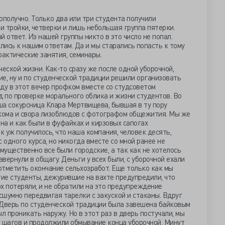
ополучно. Только два или три студента получили
 тройки, четверки и лишь небольшая группа пятерки.
 ответ. Из нашей группы никто в это число не попал.
ись к нашим ответам. Да и мы старались попасть к тому
рактические занятия, семинары.
еской жизни. Как-то сразу же после одной уборочной,
е, ну и по студенческой традиции решили организовать
ду в этот вечер профком вместе со студсоветом
 по проверке морального облика и жизни студентов. Во
ша сокурсница Клара Мертвищева, бывшая в ту пору
кома и свора лизоблюдов с фотографом общежития. Мы же
она и как были в фуфайках и кирзовых сапогах
к уж получилось, что наша компания, человек десять,
 одного курса, но никогда вместе со мной ранее не
мущественно все были городские, а так как не хотелось
авернули в общагу. Деньги у всех были, с уборочной ехали
отметить окончание сельхозработ. Еще только как мы
ие студенты, дежурившие на вахте предупредили, что
х потеряли, и не обратили на это предупреждение
есшумно передвигая тарелки с закуской и стаканы. Вдруг
. Дверь по студенческой традиции была завешена байковым
л проникать наружу. Но в этот раз в дверь постучали, мы
х шагов и продолжили обмывание конца уборочной. Минут