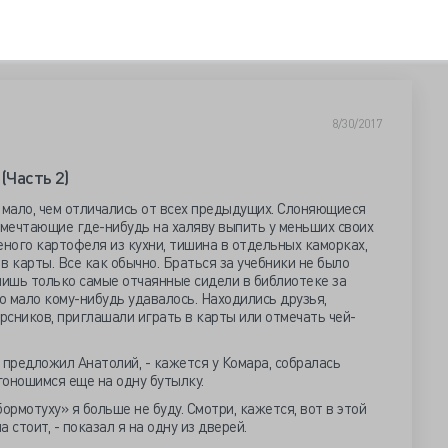
8/30/2017
(Часть 2)
мало, чем отличались от всех предыдущих. Слоняющиеся
 мечтающие где-нибудь на халяву выпить у меньших своих
еного картофеля из кухни, тишина в отдельных каморках,
в карты. Все как обычно. Браться за учебники не было
лишь только самые отчаянные сидели в библиотеке за
то мало кому-нибудь удавалось. Находились друзья,
сников, приглашали играть в карты или отмечать чей-
- предложил Анатолий, - кажется у Комара, собралась
гоношимся еще на одну бутылку.
ормотуху» я больше не буду. Смотри, кажется, вот в этой
 стоит, - показал я на одну из дверей.