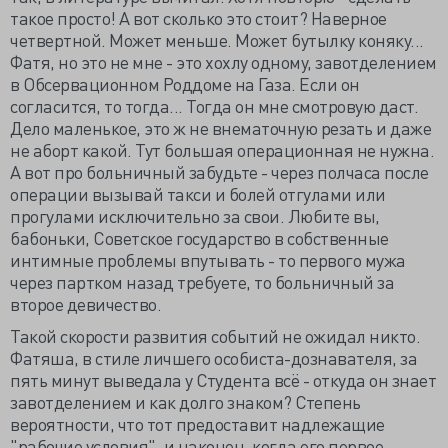
такое просто! А вот сколько это стоит? Наверное
четвертной. Может меньше. Может бутылку коняку...
Фатя, но это не мне - это хохлу одному, завотделением
в Обсервационном Роддоме на Газа. Если он
согласится, то тогда... Тогда он мне смотровую даст.
Дело маленькое, это ж не внематочную резать и даже
не аборт какой. Тут большая операционная не нужна.
А вот про больничный забудьте - через полчаса после
операции вызывай такси и болей отгулами или
прогулами исключительно за свои. Любите вы,
бабоньки, Советское государство в собственные
интимные проблемы впутывать - то первого мужа
через партком назад требуете, то больничный за
второе девичество.
Такой скорости развития событий не ожидал никто.
Фатяша, в стиле личшего особиста-дознавателя, за
пять минут выведала у Студента всё - откуда он знает
завотделением и как долго знаком? Степень
вероятности, что тот предоставит надлежащие
"рабочие условия", и наконец, когда его первое