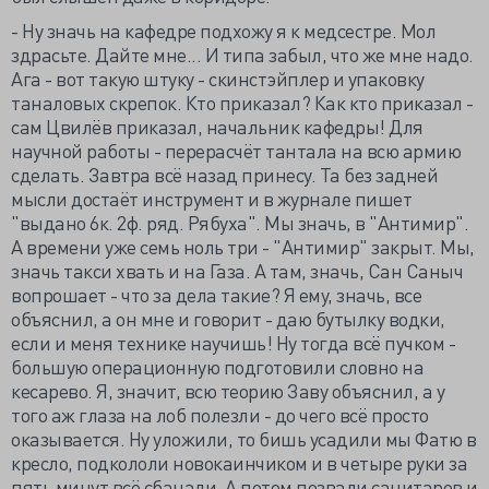
- Ну значь на кафедре подхожу я к медсестре. Мол
здрасьте. Дайте мне... И типа забыл, что же мне надо.
Ага - вот такую штуку - скинстэйплер и упаковку
таналовых скрепок. Кто приказал? Как кто приказал -
сам Цвилёв приказал, начальник кафедры! Для
научной работы - перерасчёт тантала на всю армию
сделать. Завтра всё назад принесу. Та без задней
мысли достаёт инструмент и в журнале пишет
"выдано 6к. 2ф. ряд. Рябуха". Мы значь, в "Антимир".
А времени уже семь ноль три - "Антимир" закрыт. Мы,
значь такси хвать и на Газа. А там, значь, Сан Саныч
вопрошает - что за дела такие? Я ему, значь, все
объяснил, а он мне и говорит - даю бутылку водки,
если и меня технике научишь! Ну тогда всё пучком -
большую операционную подготовили словно на
кесарево. Я, значит, всю теорию Заву объяснил, а у
того аж глаза на лоб полезли - до чего всё просто
оказывается. Ну уложили, то бишь усадили мы Фатю в
кресло, подкололи новокаинчиком и в четыре руки за
пять минут всё сбацали. А потом позвали санитаров и