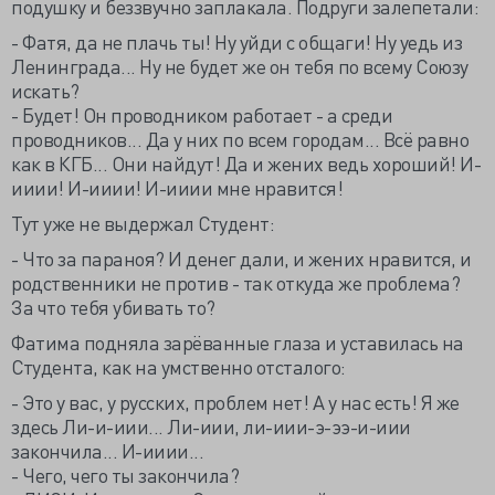
подушку и беззвучно заплакала. Подруги залепетали:
- Фатя, да не плачь ты! Ну уйди с общаги! Ну уедь из
Ленинграда... Ну не будет же он тебя по всему Союзу
искать?
- Будет! Он проводником работает - а среди
проводников... Да у них по всем городам... Всё равно
как в КГБ... Они найдут! Да и жених ведь хороший! И-
ииии! И-ииии! И-ииии мне нравится!
Тут уже не выдержал Студент:
- Что за параноя? И денег дали, и жених нравится, и
родственники не против - так откуда же проблема?
За что тебя убивать то?
Фатима подняла зарёванные глаза и уставилась на
Студента, как на умственно отсталого:
- Это у вас, у русских, проблем нет! А у нас есть! Я же
здесь Ли-и-иии... Ли-иии, ли-иии-э-ээ-и-иии
закончила... И-ииии...
- Чего, чего ты закончила?