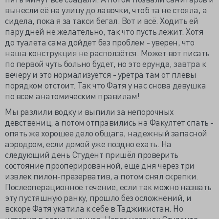
вынесли её на улицу до лавочки, чтоб та не стояла, а
сидела, пока я за такси бегал. Вот и всё. Ходить ей
пару дней не желательно, так что пусть лежит. Хотя
до туалета сама дойдет без проблем - уверен, что
наша конструкция не расползётся. Может вот писать
по первой чуть больно будет, но это ерунда, завтра к
вечеру и это нормализуется - уретра там от плевы
порядком отстоит. Так что Фатя у нас снова девушка
по всем анатомическим правилам!
Мы разлили водку и выпили за непорочных
девствениц, а потом отправились на Факултет спать -
опять же хорошее дело общага, надежный запасной
аэродром, если домой уже поздно ехать. На
следующий день Студент пришёл проверить
состояние прооперированной, еще дня через три
извлек пилон-презерватив, а потом снял скрепки.
Послеоперационное течение, если так можно назвать
эту пустяшную ранку, прошло без осложнений, и
вскоре Фатя укатила к себе в Таджикистан. Но
история в лету не канула. Через месяцок Студента