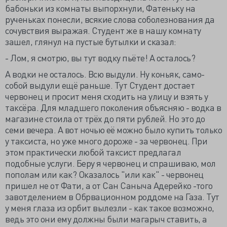
бабоньки из комнаты выпорхнули, Фатеньку на
рученьках понесли, всякие слова соболезнования да
сочувствия выражая. Студент же в нашу комнату
зашел, глянул на пустые бутылки и сказал:
- Лом, я смотрю, вы тут водку пьёте! А осталось?
А водки не осталось. Всю выдули. Ну коньяк, само-
собой выдули ещё раньше. Тут Студент достает
червонец и просит меня сходить на улицу и взять у
таксёра. Для младшего поколения объясняю - водка в
магазине стоила от трёх до пяти рублей. Но это до
семи вечера. А вот ночью её можно было купить только
у таксиста, но уже много дороже - за червонец. При
этом практически любой таксист предлагал
подобные услуги. Беру я червонец и спрашиваю, мол
пополам или как? Оказалось "или как" - червонец
пришел не от Фати, а от Сан Саныча Адерейко -того
завотделением в Обрвационном роддоме на Газа. Тут
у меня глаза из орбит вылезли - как такое возможно,
ведь это они ему должны были магарыч ставить, а