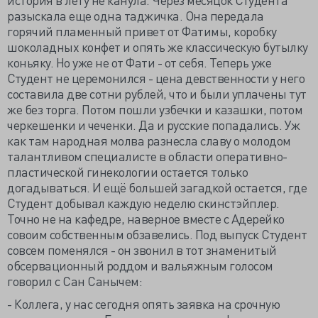
разыскала еще одна таджичка. Она передала
горячий пламенный привет от Фатимы, коробку
шоколадных конфет и опять же классическую бутылку
коньяку. Но уже не от Фати - от себя. Теперь уже
Студент не церемонился - цена девственности у него
составила две сотни рублей, что и были уплачены тут
же без торга. Потом пошли узбечки и казашки, потом
черкешенки и чеченки. Да и русские попадались. Уж
как там народная молва разнесла славу о молодом
талантливом специалисте в области оперативно-
пластической гинекологии остается только
догадываться. И ещё большей загадкой остается, где
Студент добывал каждую неделю скинстэйплер.
Точно не на кафедре, наверное вместе с Адерейко
совоим собственным обзавелись. Под выпуск Студент
совсем поменялся - он звонил в тот знаменитый
обсервационный роддом и вальяжным голосом
говорил с Сан Санычем:
- Коллега, у нас сегодня опять заявка на срочную