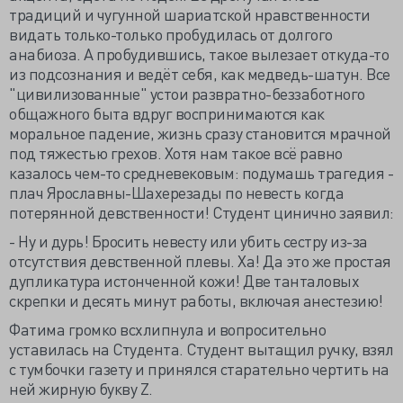
традиций и чугунной шариатской нравственности
видать только-только пробудилась от долгого
анабиоза. А пробудившись, такое вылезает откуда-то
из подсознания и ведёт себя, как медведь-шатун. Все
"цивилизованные" устои развратно-беззаботного
общажного быта вдруг воспринимаются как
моральное падение, жизнь сразу становится мрачной
под тяжестью грехов. Хотя нам такое всё равно
казалось чем-то средневековым: подумашь трагедия -
плач Ярославны-Шахерезады по невесть когда
потерянной девственности! Студент цинично заявил:
- Ну и дурь! Бросить невесту или убить сестру из-за
отсутствия девственной плевы. Ха! Да это же простая
дупликатура истонченной кожи! Две танталовых
скрепки и десять минут работы, включая анестезию!
Фатима громко всхлипнула и вопросительно
уставилась на Студента. Студент вытащил ручку, взял
с тумбочки газету и принялся старательно чертить на
ней жирную букву Z.