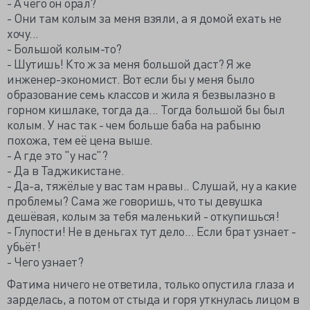
- А чего он орал?
- Они там колым за меня взяли, а я домой ехать не
хочу...
- Большой колым-то?
- Шутишь! Кто ж за меня большой даст? Я же
инженер-экономист. Вот если бы у меня было
образование семь классов и жила я безвылазно в
горном кишлаке, тогда да... Тогда большой бы был
колым. У нас так - чем больше баба на рабыню
похожа, тем её цена выше.
- А где это "у нас"?
- Да в Таджикистане.
- Да-а, тяжёлые у вас там нравы.. Слушай, ну а какие
проблемы? Сама же говоришь, что ты девушка
дешёвая, колым за тебя маленький - откупишься!
- Глупости! Не в деньгах тут дело... Если брат узнает -
убьёт!
- Чего узнает?
Фатима ничего не ответила, только опустила глаза и
зарделась, а потом от стыда и горя уткнулась лицом в