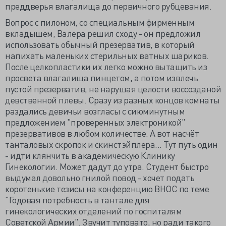
преддверья влагалища до первичного рубцевания.
Вопрос с пилоном, со специальным фирменным
вкладышем, Валера решил сходу - он предложил
использовать обычный презерватив, в который
напихать маленьких стерильных ватных шариков.
После целкопластики их легко можно вытащить из
просвета влагалища пинцетом, а потом извлечь
пустой презерватив, не нарушая целости воссозданой
девственной плевы. Сразу из разных концов комнаты
раздались девичьи возгласы с сиюминутным
предложением "проверенных электроникой"
презервативов в любом количестве. А вот насчёт
танталовых скропок и скинстэйплера... Тут путь один
- идти клянчить в академическую Клинику
Гинекологии. Может дадут до утра. Студент быстро
выдумал довольно гнилой повод - хочет подать
коротенькие тезисы на конференцию ВНОС по теме
"Годовая потребность в тантале для
гинекологических отделений по госпиталям
Советской Армии". Звучит туповато, но ради такого