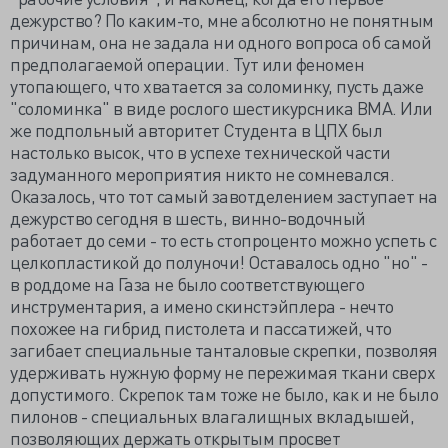
дежурство? По каким-то, мне абсолютно не понятным
причинам, она не задала ни одного вопроса об самой
предполагаемой операции. Тут или феномен
утопающего, что хватается за соломинку, пусть даже
"соломинка" в виде рослого шестикурсника ВМА. Или
же подпольный авторитет Студента в ЦПХ был
настолько высок, что в успехе технической части
задуманного мероприятия никто не сомневался.
Оказалось, что тот самый завотделением заступает на
дежурство сегодня в шесть, винно-водочный
работает до семи - то есть стопроценто можно успеть с
целкопластикой до полуночи! Оставалось одно "но" -
в роддоме на Газа не было соответствующего
инструментария, а имено скинстэйплера - нечто
похожее на гибрид пистолета и пассатижей, что
загибает специальные танталовые скрепки, позволяя
удерживать нужную форму не пережимая ткани сверх
допустимого. Скрепок там тоже не было, как и не было
пилонов - специальных влагалищных вкладышей,
позволяющих держать открытым просвет