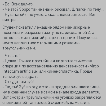
- Во! Всех дел-то.
- Чё это? Зорро такие знаки рисовал. Шпагой по телу...
- Ну шпагой я не умею, а скальпелем запросто. Вот
смотри...
Студент схватил лежащие рядом маникюрные
ножницы и разрезал газету по нарисованной Z, а
потом сложил нижний разрез с верним. Получилось
нечто непонятное с торчащими рожками-
треугольничками.
- Что это?
- Целка! Точнее простейшая виргопластическая
операция по восстановлению действенности - virgo
intactum artificiale, или хименопластика. Проще
только зуб выдрать.
- Откуда там зуб?
- Тю, ты! Зуб во рту, а это - в преддверии влагалища,
ну в крайнем случае в самом начале входа делается.
Вот смотри - треугольнички на уголках закрепляются
специальной танталовой скрепкой, даже шить