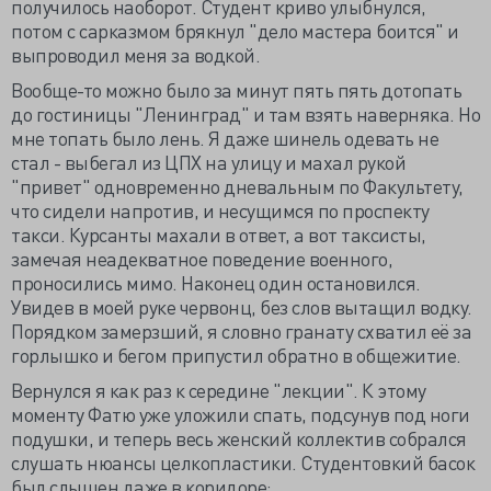
получилось наоборот. Студент криво улыбнулся,
потом с сарказмом брякнул "дело мастера боится" и
выпроводил меня за водкой.
Вообще-то можно было за минут пять пять дотопать
до гостиницы "Ленинград" и там взять наверняка. Но
мне топать было лень. Я даже шинель одевать не
стал - выбегал из ЦПХ на улицу и махал рукой
"привет" одновременно дневальным по Факультету,
что сидели напротив, и несущимся по проспекту
такси. Курсанты махали в ответ, а вот таксисты,
замечая неадекватное поведение военного,
проносились мимо. Наконец один остановился.
Увидев в моей руке червонц, без слов вытащил водку.
Порядком замерзший, я словно гранату схватил её за
горлышко и бегом припустил обратно в общежитие.
Вернулся я как раз к середине "лекции". К этому
моменту Фатю уже уложили спать, подсунув под ноги
подушки, и теперь весь женский коллектив собрался
слушать нюансы целкопластики. Студентовкий басок
был слышен даже в коридоре: