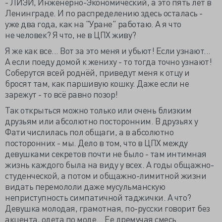
- ЛИЭИ, Инженерно-Экономический, а это пять лет в
Ленинграде. И по распределению здесь осталась -
уже два года, как на "Уране" работаю. А я что
не человек? Я что, не в ЦПХ живу?
Я же как все... Вот за это меня и убьют! Если узнают...
А если поеду домой к жениху - то тогда точно узнают!
Соберутся всей роднёй, приведут меня к отцу и
бросят там, как паршивую кошку. Даже если не
зарежут - то всё равно позор!
Так открыться можно только или очень близким
друзьям или абсолютно посторонним. В друзьях у
Фати числилась пол общаги, а в абсолютно
посторонних - мы. Дело в том, что в ЦПХ между
девушками секретов почти не было - там интимная
жизнь каждого была на виду у всех. А годы общажно-
студенческой, а потом и общажно-лимитной жизни
видать перемололи даже мусульманскую
неприступность симпатичной таджички. А что?
Девушка молодая, грамотная, по-русски говорит без
акцента, одета по моде... Ее дремучая смесь