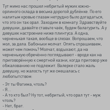
Тут мимо нас прошел небритый мужик южно-
орлиного склада в весьма дорогой дублёнке. По его
налитым кровью глазам нетрудно было догадаться,
что это он так орал. Заходим в комнату. Здравствуйте
девушки, давайте ставьте чаёк, будем балагурить. А у
девушек настроение ниже плинтуса. А одна,
черненькая такая, вообще в слезах. Вопрошаем, что
мол, за дела. Бабоньки молчат. Опять спрашиваем,
может чем помочь? Молчат, вздыхают, да на
черненькую обречённо поглядывают - вроде как на
приговорённую к смертной казни, когда приговор уже
обжалованию не подлежит. Валерке стало жаль
девушку, но жалость тут же смешалась с
любопытством:
- Эт ты Фатима, чтоль?
- Я...
- А то кто был? Ну тот, небритый, что орал тут - муж
чтоль?
- Нет, брат.