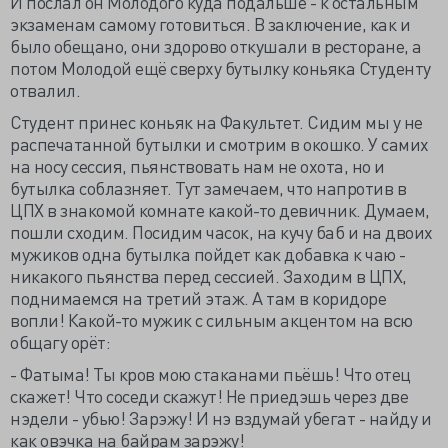
И послал он Молодого куда подальше - к остальным
экзаменам самому готовиться. В заключение, как и
было обещано, они здорово откушали в ресторане, а
потом Молодой ещё сверху бутылку коньяка Студенту
отвалил.
Студент принес коньяк на Факультет. Сидим мы у не
распечатанной бутылки и смотрим в окошко. У самих
на носу сессия, пьянствовать нам не охота, но и
бутылка соблазняет. Тут замечаем, что напротив в
ЦПХ в знакомой комнате какой-то девичник. Думаем,
пошли сходим. Посидим часок, на кучу баб и на двоих
мужиков одна бутылка пойдет как добавка к чаю -
никакого пьянства перед сессией. Заходим в ЦПХ,
поднимаемся на третий этаж. А там в коридоре
вопли! Какой-то мужик с сильным акцентом на всю
общагу орёт:
- Фатыма! Ты кров мою стаканами пьёшь! Что отец
скажет! Что соседи скажут! Не приедэшь через две
нэдели - убью! Зарэжу! И нэ вздумай убегат - найду и
как овэчка на байрам зарэжу!