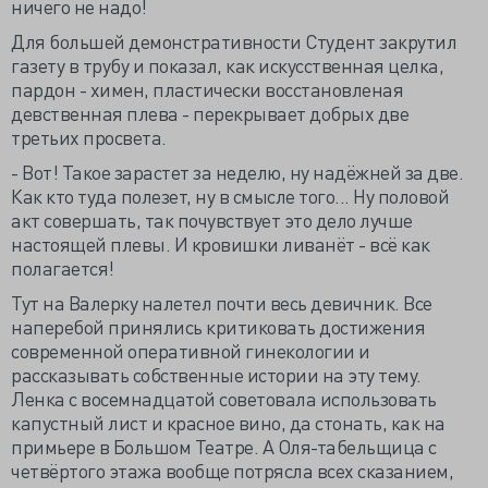
ничего не надо!
Для большей демонстративности Студент закрутил
газету в трубу и показал, как искусственная целка,
пардон - химен, пластически восстановленая
девственная плева - перекрывает добрых две
третьих просвета.
- Вот! Такое зарастет за неделю, ну надёжней за две.
Как кто туда полезет, ну в смысле того... Ну половой
акт совершать, так почувствует это дело лучше
настоящей плевы. И кровишки ливанёт - всё как
полагается!
Тут на Валерку налетел почти весь девичник. Все
наперебой принялись критиковать достижения
современной оперативной гинекологии и
рассказывать собственные истории на эту тему.
Ленка с восемнадцатой советовала использовать
капустный лист и красное вино, да стонать, как на
примьере в Большом Театре. А Оля-табельщица с
четвёртого этажа вообще потрясла всех сказанием,