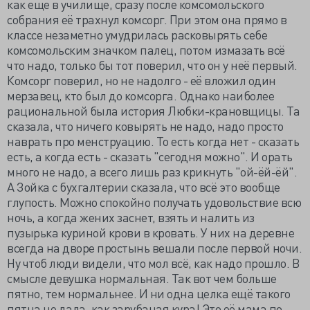
как еще в училище, сразу после комсомольского
собрания её трахнул комсорг. При этом она прямо в
классе незаметно умудрилась расковырять себе
комсомольским значком палец, потом измазать всё
что надо, только бы тот поверил, что он у неё первый.
Комсорг поверил, но не надолго - её вложил один
мерзавец, кто был до комсорга. Однако наиболее
рациональной была история Любки-крановщицы. Та
сказала, что ничего ковырять не надо, надо просто
наврать про менструацию. То есть когда нет - сказать
есть, а когда есть - сказать "сегодня можно". И орать
много не надо, а всего лишь раз крикнуть "ой-ёй-ёй".
А Зойка с бухгалтерии сказала, что всё это вообще
глупость. Можно спокойно получать удовольствие всю
ночь, а когда жених заснет, взять и налить из
пузырька куриной крови в кровать. У них на деревне
всегда на дворе простынь вешали после первой ночи.
Ну чтоб люди видели, что мол всё, как надо прошло. В
смысле девушка нормальная. Так вот чем больше
пятно, тем нормальнее. И ни одна целка ещё такого
пятна не дала, как зарубаная кура! Это её мама по