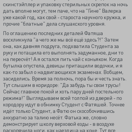
скинстэйплер и упаковку стерильных скрепок на ночь
дать вполне могут, тем паче, что на "Гине" Валерка
уже какой год, как свой - староста научного кружка, и
прочие "блатные" дела слушакского уровня.
По оглашению последних деталей Фатяша
воскликнула "а чего же мы всё ещё здесь?!" Затем
она, как давняя подруга, подхватила Студента за
руку и потащила его выполнять задуманное, дни то
на пересчёт! А я остался пить чай с коньяком. Когда
бутылка опустела, девицы притащили водочки, и я
как-то забыл о надвигающихся экзаменах. Вобщем,
засиделись. Время за полночь, пора бы и честь знать.
Тут слышим в коридоре: "Да забудь ты свои трусы!
Сейчас главное покой и хоть пару дней постельного
режима!" Выглядываем всей толпой из дверей - по
кородору идут в обнимку Студент с Фатяшей. Точнее
идёт только Студент, а Фатю он скособочившись
аккуратно за талию несёт. Фатька же, словно
демонстрирует школу верховой езды - в воздухе
раскорячила ноги, как наездица на коне. Тут все