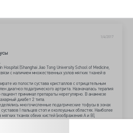
1/4/2017
фусы
.
Hospital (Shanghai Jiao Tong University School of Medicine,
связи с наличием множественных узлов мягких тканей в
пирате из полости сустава кристаллов с отрицательным
лен диагноз подагрического артрита. Назначалась терапия
о пациент принимал препараты нерегулярно. В анамнезе
ахарный диабет 2 типа.
делялись многочисленные подагрические тофусы в зонах
 суставов I пальцев стоп и околоушных областях. Наиболее
мягких тканях обеих кистей (изображения А и В),
ением сгибания и разгибания в суставах.