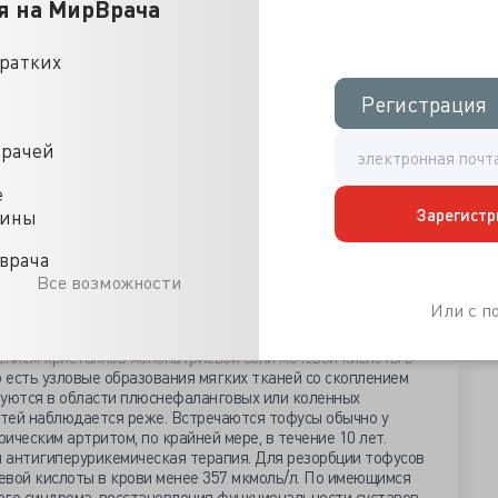
я на МирВрача
кратких
Регистрация
Регистрация
врачей
е
ень креатинина повышен до 137 мкмоль/л (при норме 62-
Зарегистр
цины
 725 мкмоль/л (при норме 208-428 мкмоль/л).
но-тофусной формы подагры, для снижения уровня мочевой
статом. После одного месяца лечения уровень мочевой
врача
однако пациент отказался от последующих биохимических
Все возможности
ргического лечения. В связи с этим, дальнейшая динамика
Или с 
очно распространенное заболевание метаболической
нием кристаллов мононатриевой соли мочевой кислоты в
о есть узловые образования мягких тканей со скоплением
руются в области плюснефаланговых или коленных
стей наблюдается реже. Встречаются тофусы обычно у
ическим артритом, по крайней мере, в течение 10 лет.
 антигиперурикемическая терапия. Для резорбции тофусов
евой кислоты в крови менее 357 мкмоль/л. По имеющимся
ого синдрома, восстановления функциональности суставов