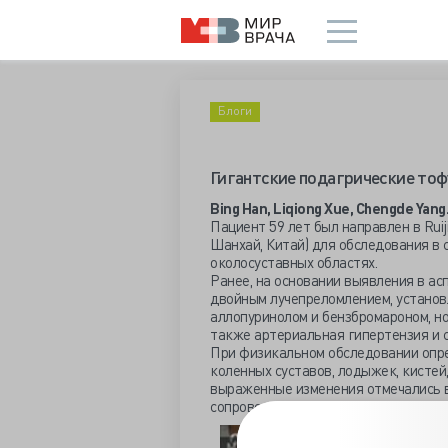
Блоги
Гигантские подагрические то
Bing Han, Liqiong Xue, Chengde Yang
Пациент 59 лет был направлен в Ruijin 
Шанхай, Китай) для обследования в 
околосуставных областях.
Ранее, на основании выявления в ас
двойным лучепреломлением, установ
аллопуринолом и бензбромароном, н
также артериальная гипертензия и с
При физикальном обследовании опре
коленных суставов, лодыжек, кистей,
выраженные изменения отмечались в 
сопровождаясь значительным огранич