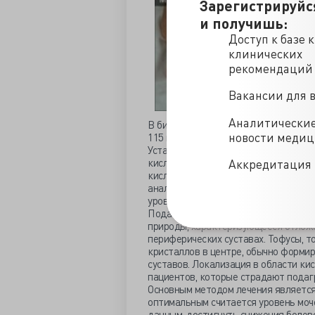
Зарегистрируйс
и получишь:
Доступ к базе 
клинических
рекомендаций
Вакансии для 
Аналитически
В биохимическом анализе крови уров
новости меди
115 мкмоль/л), мочевой кислоты – до
Установлен диагноз тяжелой эрозив
кислоты назначена терапия фебуксо
Аккредитация 
кислоты снизился до 578 мкмоль/л, 
анализов крови, равно как и от хиру
уровня мочевой кислоты неизвестна.
Подагра представляет собой достат
природы, характеризующееся отложе
периферических суставах. Тофусы, т
кристаллов в центре, обычно форми
суставов. Локализация в области ки
пациентов, которые страдают подагр
Основным методом лечения является
оптимальным считается уровень моч
данным, достигнуть снижения болев