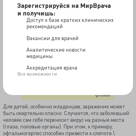
Зарегистрируйся на МирВрача
тяжелее, чем у вас. Вирусы герпеса поражают
периферические нервы и центральную нервную
и получишь:
систему, глаза, половые органы и даже внутренние
Доступ к базе кратких клинических
органы.
рекомендаций
Вакансии для врачей
Аналитические новости
медицины
Аккредитация врача
Все возможности
Для детей, особенно младенцев, заражение может
быть смертельно опасно. Случается, что заболевший
человек сам себе переносит вирус на разные места
(глаза, половые органы). При этом, к примеру,
офтальмогерпес способен привести к слепоте.\