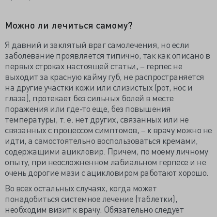
Можно ли лечиться самому?
Я давний и заклятый враг самолечения, но если
заболевание проявляется типично, так как описано в
первых строках настоящей статьи, – герпес не
выходит за красную кайму губ, не распространяется
на другие участки кожи или слизистых (рот, нос и
глаза), протекает без сильных болей в месте
поражения или где-то еще, без повышения
температуры, т. е. нет других, связанных или не
связанных с процессом симптомов, – к врачу можно не
идти, а самостоятельно воспользоваться кремами,
содержащими ацикловир. Причем, по моему личному
опыту, при неосложненном лабиальном герпесе и не
очень дорогие мази с ацикловиром работают хорошо.
Во всех остальных случаях, когда может
понадобиться системное лечение (таблетки),
необходим визит к врачу. Обязательно следует