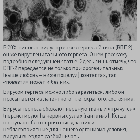
В 20% виноват вирус простого герпеса 2 типа (ВПГ-2),
он же вирус генитального герпеса. О нем расскажу
подробно в следующей статье. Здесь лишь отмечу, что
ВПГ-2 передается не только при орогенитальных
(выше любовь – ниже поцелуи) контактах, так
«повезти» может и без них.
Вирусом герпеса можно либо заразиться, либо он
просыпается из латентного, т. е. скрытого, состояния.
Вирусы герпеса обожают нервную ткань и «прячутся»
(персистируют) в нервных узлах (ганглиях). Когда
наступают благоприятные для них и
неблагоприятные для нашего организма условия,
вирусы выходят разбойничать.