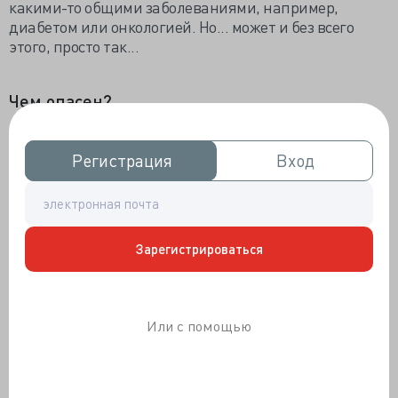
какими-то общими заболеваниями, например,
диабетом или онкологией. Но... может и без всего
этого, просто так...
Чем опасен?
Регистрация
Регистрация
Вход
Вход
Зарегистрироваться
Или с помощью
Герпес заразен. В период проявлений вируса вы
способны легко заразить другого человека, при этом у
него инфекция может протекать значительно