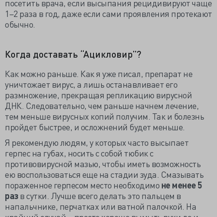
посетить врача, если высыпания рецидивируют чаще
1–2 раза в год, даже если сами проявления протекают
обычно.
Когда доставать “Ацикловир”?
Как можно раньше. Как я уже писал, препарат не
уничтожает вирус, а лишь останавливает его
размножение, прекращая репликацию вирусной
ДНК. Следовательно, чем раньше начнем лечение,
тем меньше вирусных копий получим. Так и болезнь
пройдет быстрее, и осложнений будет меньше.
Я рекомендую людям, у которых часто высыпает
герпес на губах, носить с собой тюбик с
противовирусной мазью, чтобы иметь возможность
ею воспользоваться еще на стадии зуда. Смазывать
пораженное герпесом место необходимо
не менее 5
раз
в сутки. Лучше всего делать это пальцем в
напальчнике, перчатках или ватной палочкой. На
крайний случай – просто хорошо вымыть руки до и