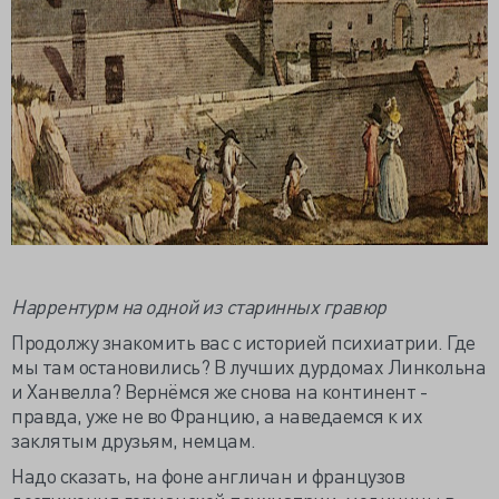
Наррентурм на одной из старинных гравюр
Продолжу знакомить вас с историей психиатрии. Где
мы там остановились? В лучших дурдомах Линкольна
и Ханвелла? Вернёмся же снова на континент -
правда, уже не во Францию, а наведаемся к их
заклятым друзьям, немцам.
Надо сказать, на фоне англичан и французов