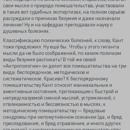
свои мысли о природе помешательства, участвовали
в таких вот судебных экспертизах, на полном серьёзе
рассуждали о причинах безумия и даже назначали
лечение! Ну и на кафедрах преподавали науку о
душевных болезнях.
Классификацию психических болезней, к слову, Кант
тоже предложил. Ну ещё бы. Чтобы у этого гиганта
мысли да не было соображений, по каким полочкам
виды безумия распихать! В той же своей
«Антропологии» он делит все помешательства на три
вида: беспорядочное, методическое и
систематическое. Красиво? К беспорядочному
помешательству Кант относит маниакальные и
аментивные состояния, протекающие с быстрой и
непредсказуемой сменой мыслей, устремлений, с
отвлекаемостью и бессвязностью в мыслях; к
методическому помешательству — бредовые
синдромы при непомутнённом сознании (да, и бред
преследования, и бред отравления, и много других
его видов); к систематическому же помешательству