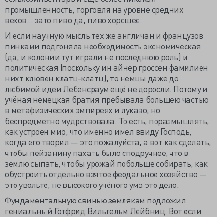
промышленность, торговля на уровне средних
веков... зато пиво да, пиво хорошее.
И если научную мысль тех же англичан и французов
пинками подгоняла необходимость экономическая
(да, и колонии тут играли не последнюю роль) и
политическая (поскольку ин айнер гроссен фамилиен
нихт клювен клатц-клатц), то немцы даже до
любимой идеи Лебенсраум ещё не доросли. Потому и
учёная немецкая братия пребывала большею частью
в метафизических эмпиреях и лукаво, но
беспредметно мудрствовала. То есть, поразмышлять,
как устроен мир, что именно имел ввиду Господь,
когда его творил — это пожалуйста, а вот как сделать,
чтобы пейзанину пахать было сподручнее, что в
землю сыпать, чтобы урожай побольше собирать, как
обустроить отдельно взятое феодальное хозяйство —
это увольте, не высокого учёного ума это дело.
Фундаментальную свинью землякам подложил
гениальный Готфрид Вильгельм Лейбниц. Вот если