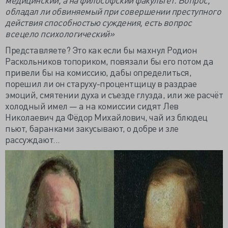
обладал ли обвиняемый при совершении преступного
действия способностью суждения, есть вопрос
всецело психологический»
Представляете? Это как если бы махнул Родион
Раскольников топориком, повязали бы его потом да
привели бы на комиссию, дабы определиться,
порешил ли он старуху-процентщицу в раздрае
эмоций, смятении духа и съезде глузда, или же расчёт
холодный имел — а на комиссии сидят Лев
Николаевич да Фёдор Михайлович, чай из блюдец
пьют, баранками закусывают, о добре и зле
рассуждают...