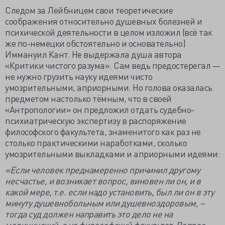
Следом за Лейбницем свои теоретические
соображения относительно душевных болезней и
психической деятельности в целом изложил (всё так
же по-немецки обстоятельно и основательно)
Иммануил Кант. Не выдержала душа автора
«Критики чистого разума». Сам ведь предостерегал —
не нужно грузить науку идеями чисто
умозрительными, априорными. Но голова оказалась
предметом настолько тёмным, что в своей
«Антропологии» он предложил отдать судебно-
психиатрическую экспертизу в распоряжение
философского факультета, знаменитого как раз не
столько практическими наработками, сколько
умозрительными выкладками и априорными идеями:
«Если человек преднамеренно причинил другому
несчастье, и возникает вопрос, виновен ли он, и в
какой мере, т.е. если надо установить, был ли он в эту
минуту душевнобольным или душевноздоровым, –
тогда суд должен направить это дело не на
медицинский, а на философский факультет. Вопрос,