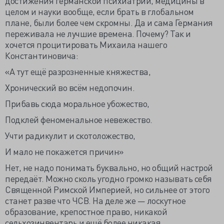
достижения германской психиатрии, медицины в
целом и науки вообще, если брать в глобальном
плане, были более чем скромны. Да и сама Германия
переживала не лучшие времена. Почему? Так и
хочется процитировать Михаила нашего
Константиновича:
«А тут ещё разрозненные княжества,
Хронический во всём недопочин.
Прибавь сюда моральное убожество,
Подклей феноменальное невежество.
Учти радикулит и скотоложество,
И мало не покажется причин»
Нет, не надо понимать буквально, но общий настрой
передаёт. Можно сколь угодно громко называть себя
Священной Римской Империей, но сильнее от этого
станет разве что ЧСВ. На деле же — лоскутное
образование, крепостное право, никакой
сельхозинвентарь и ещё более никакая