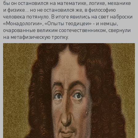
бы он остановился на математике, логике, механике
и физике... но не остановился же, в философию
человека потянуло. В итоге явились на свет наброски
«Монадологии», «Опыты теодицеи» - и немцы,
очарованные великим соотечественником, свернули
на метафизическую тропку.