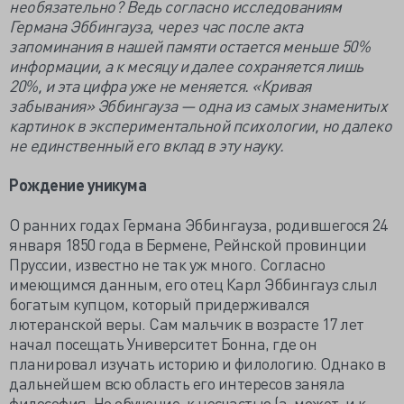
необязательно? Ведь согласно исследованиям
Германа Эббингауза, через час после акта
запоминания в нашей памяти остается меньше 50%
информации, а к месяцу и далее сохраняется лишь
20%, и эта цифра уже не меняется. «Кривая
забывания» Эббингауза — одна из самых знаменитых
картинок в экспериментальной психологии, но далеко
не единственный его вклад в эту науку.
Рождение уникума
О ранних годах Германа Эббингауза, родившегося 24
января 1850 года в Бермене, Рейнской провинции
Пруссии, известно не так уж много. Согласно
имеющимся данным, его отец Карл Эббингауз слыл
богатым купцом, который придерживался
лютеранской веры. Сам мальчик в возрасте 17 лет
начал посещать Университет Бонна, где он
планировал изучать историю и филологию. Однако в
дальнейшем всю область его интересов заняла
философия. Но обучение, к несчастью (а, может, и к