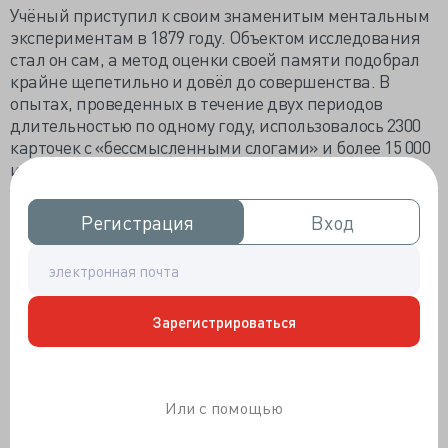
Учёный приступил к своим знаменитым ментальным
экспериментам в 1879 году. Объектом исследования
стал он сам, а метод оценки своей памяти подобрал
крайне щепетильно и довёл до совершенства. В
опытах, проведенных в течение двух периодов
длительностью по одному году, использовалось 2300
карточек с «бессмысленными слогами» и более 15 000
их повторений. Сам термин «бессмысленные слоги»
исследователь ввёл для описания коротких и не
несущих никакого значения слов, состоящих из трёх
Регистрация
Регистрация
Вход
Вход
букв (CVC триграммы). Они выглядели следующим
образом: на первом и последнем месте стояли
согласные, которые не повторялись, а между ними
помещалась гласная (например, ЩОД, ХИБ, ВЫК).
Главное условие — эти трёхбуквенные сочетания не
Зарегистрироваться
должны вызывать никаких ассоциаций, чтобы не
облегчить запоминания отдельных карточек и не
внести, тем самым, погрешность в эксперимент.
Или с помощью
Карточки отбирались случайным образом из коробки
и записывались, а дальнейшее заучивание