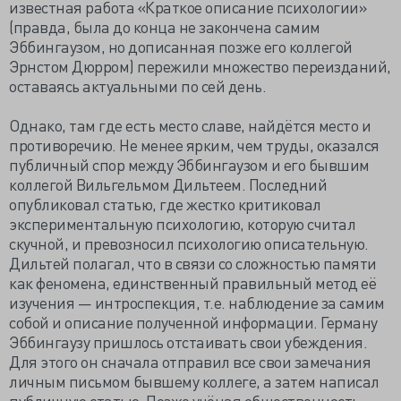
известная работа «Краткое описание психологии»
(правда, была до конца не закончена самим
Эббингаузом, но дописанная позже его коллегой
Эрнстом Дюрром) пережили множество переизданий,
оставаясь актуальными по сей день.
Однако, там где есть место славе, найдётся место и
противоречию. Не менее ярким, чем труды, оказался
публичный спор между Эббингаузом и его бывшим
коллегой Вильгельмом Дильтеем. Последний
опубликовал статью, где жестко критиковал
экспериментальную психологию, которую считал
скучной, и превозносил психологию описательную.
Дильтей полагал, что в связи со сложностью памяти
как феномена, единственный правильный метод её
изучения — интроспекция, т.е. наблюдение за самим
собой и описание полученной информации. Герману
Эббингаузу пришлось отстаивать свои убеждения.
Для этого он сначала отправил все свои замечания
личным письмом бывшему коллеге, а затем написал
публичную статью. Позже учёная общественность