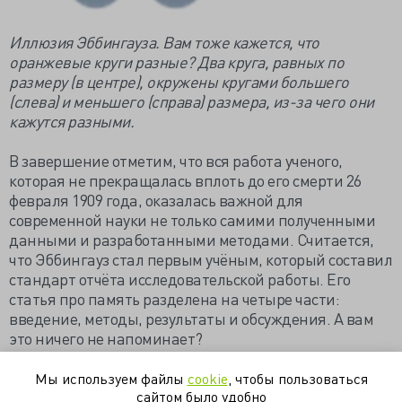
Иллюзия Эббингауза. Вам тоже кажется, что
оранжевые круги разные? Два круга, равных по
размеру (в центре), окружены кругами большего
(слева) и меньшего (справа) размера, из-за чего они
кажутся разными.
В завершение отметим, что вся работа ученого,
которая не прекращалась вплоть до его смерти 26
февраля 1909 года, оказалась важной для
современной науки не только самими полученными
данными и разработанными методами. Считается,
что Эббингауз стал первым учёным, который составил
стандарт отчёта исследовательской работы. Его
статья про память разделена на четыре части:
введение, методы, результаты и обсуждения. А вам
это ничего не напоминает?
Этот материал написала наша коллега Анастасия
Мы используем файлы
cookie
, чтобы пользоваться
Натрова
для портала neurotechnologies.ru
сайтом было удобно