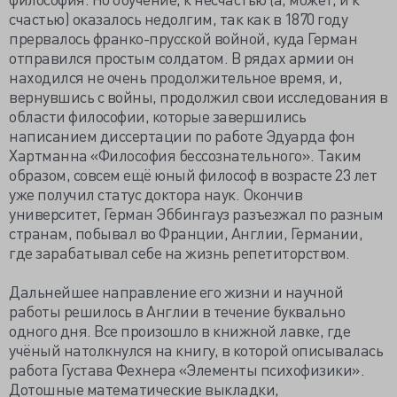
счастью) оказалось недолгим, так как в 1870 году
прервалось франко-прусской войной, куда Герман
отправился простым солдатом. В рядах армии он
находился не очень продолжительное время, и,
вернувшись с войны, продолжил свои исследования в
области философии, которые завершились
написанием диссертации по работе Эдуарда фон
Хартманна «Философия бессознательного». Таким
образом, совсем ещё юный философ в возрасте 23 лет
уже получил статус доктора наук. Окончив
университет, Герман Эббингауз разъезжал по разным
странам, побывал во Франции, Англии, Германии,
где зарабатывал себе на жизнь репетиторством.
Дальнейшее направление его жизни и научной
работы решилось в Англии в течение буквально
одного дня. Все произошло в книжной лавке, где
учёный натолкнулся на книгу, в которой описывалась
работа Густава Фехнера «Элементы психофизики».
Дотошные математические выкладки,