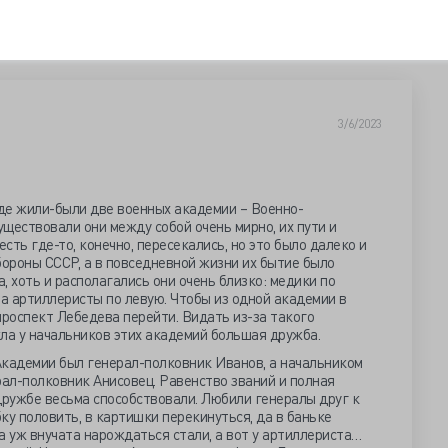
3/6/2023
де жили-были две военных академии – Военно-
ществовали они между собой очень мирно, их пути и
есть где-то, конечно, пересекались, но это было далеко и
бороны СССР, а в повседневной жизни их бытие было
, хоть и располагались они очень близко: медики по
 а артиллеристы по левую. Чтобы из одной академии в
проспект Лебедева перейти. Видать из-за такого
ла у начальников этих академий большая дружба.
кадемии был генерал-полковник Иванов, а начальником
ал-полковник Анисовец. Равенство званий и полная
дружбе весьма способствовали. Любили генералы друг к
бку половить, в картишки перекинуться, да в баньке
а уж внучата нарождаться стали, а вот у артиллериста…