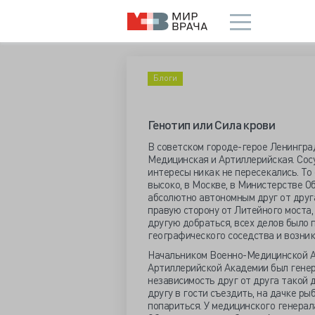
Блоги
Генотип или Сила крови
В советском городе-герое Ленингра
Медицинская и Артиллерийская. Сосу
интересы никак не пересекались. То 
высоко, в Москве, в Министерстве О
абсолютно автономным друг от друга
правую сторону от Литейного моста,
другую добраться, всех делов было 
географического соседства и возник
Начальником Военно-Медицинской А
Артиллерийской Академии был генер
независимость друг от друга такой 
другу в гости съездить, на дачке ры
попариться. У медицинского генерал