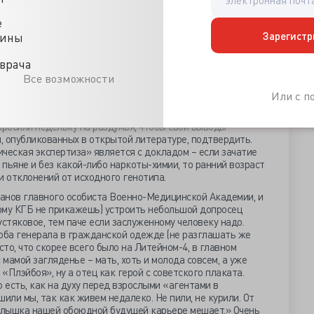
 стрессы отсутствовали. Дедушка по материнской линии
о отцовской линии науки меньше, но общественный статус
е
есть каким партийным начальником в Ленисполкоме, а вот
Зарегистр
цины
ь мир известным преподавателем консерватории.
врача
 ребенка только месяц назад, как поступил на первый курс
а, а мама вообще малолетка – только перешла в девятый
Все возможности
 факт медицинского генерала, собрал он всех знатоков
Или с 
нете и попросил (али приказал) дать им свое научное
дителей, и как такой фактор на потомстве может
просили недельку на раздумья, чтобы свои выводы
, опубликованных в открытой литературе, подтвердить.
ческая экспертиза» является с докладом – если зачатие
 пьяне и без какой-либо наркоты-химии, то ранний возраст
и отклонений от исходного генотипа.
анов главного особиста Военно-Медицинской Академии, и
ному КГБ не прикажешь) устроить небольшой допросец
устяковое, тем паче если заслуженному человеку надо.
 оба генерала в гражданской одежде (не разглашать же
сто, что скорее всего было на Литейном-4, в главном
мамой загляденье – мать, хоть и молода совсем, а уже
 «Плэйбоя», ну а отец как герой с советского плаката.
 есть, как на духу перед взрослыми «агентами в
ли мы, так как живем недалеко. Не пили, не курили. От
малышка нашей обоюдной будущей карьере мешает.» Очень