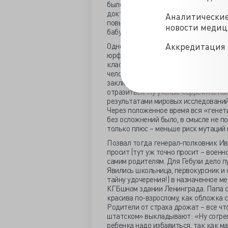
было полноценным, психологические
доктор наук, бабушка – кандидат. П
Аналитически
повыше – дедушка был так себе, нев
новости меди
бабушка из мира искусства – на вес
Аккредитация 
Одно только «но» оставалось – отец
юрфака Ленинградского Университет
класс средней школы. Озаботил этот
человеческой генетики у себя в каби
заключение об молодом возрасте ро
отразиться. Ну ученые корректно по
результатами мировых исследований
Через положенное время вся «генети
без осложнений было, в смысле не по
только плюс – меньше риск мутаций 
Позвал тогда генерал-полковник Ив
просит (тут уж точно просит – воен
самим родителям. Для Гебухи дело п
Явились школьница, первокурсник и
тайну удочерения!) в назначенное ме
КГБшном здании Ленинграда. Папа с 
красива по-взрослому, как обложка с
Родители от страха дрожат – все что
штатском» выкладывают: «Ну согреши
ребенка надо избавиться, так как 