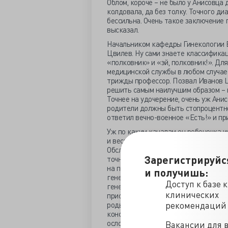
Облом, короче – не было у Анисовца
колдовала, да без толку. Точного ди
бессильна. Очень такое заключение г
высказал.
Начальником кафедры Гинекологии В
Цвилев. Ну сами знаете классифика
«полковник» и «эй, полковник!». Д
медицинской службы в любом случае
трижды профессор. Позвал Иванов Ц
решить самым наилучшим образом – 
Точнее на удочерение, очень уж Ани
родители должны быть стопроцентно
ответил вечно-военное «Есть!» и при
Уж по каким каналам он ребеночка ис
и весьма быстро. Молодую беременну
Обследовал полностью, убедился в п
Зарегистрируйс
точно в срок сам роды принял. Ну п
на полноценном грудном питании бы
и получишь:
генерала пристальные смотрины «ге
Доступ к базе 
генеалогию родителей перекопали с
клинических
присутствовали – младенец, как не п
роды неосложненные, быстрые, естес
рекомендаций
конфликтов, никаких заболеваний у м
осложнений. Биологическая мать из 
Вакансии для 