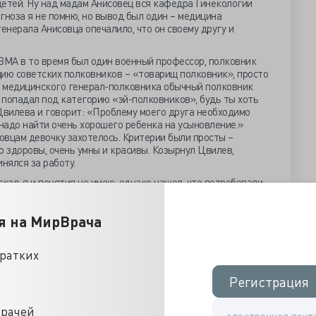
 детей. Ну над мадам Анисовец вся кафедра Гинекологии
агноза я не помню, но вывод был один – медицина
енерала Анисовца опечалило, что он своему другу и
МА в то время был один военный профессор, полковник
цию советских полковников – «товарищ полковник», просто
ля медицинского генерал-полковника обычный полковник
 попадал под категорию «эй-полковников», будь ты хоть
вилева и говорит: «Проблему моего друга необходимо
надо найти очень хорошего ребенка на усыновление.»
совцам девочку захотелось. Критерии были просты –
 здоровы, очень умны и красивы. Козырнул Цвилев,
нялся за работу.
кал, я и понятия не имею, однако нашел, что потребовали,
ю привез к себе на Кафедру аж за месяц до родов.
олном здоровье, лучший курс витаминотерапии провел и
я на МирВрача
одождал еще дней десять – проконтролировал, чтоб ребенок
л, и пошел докладывать начальнику академии. Оба
нотипа обоих сторон» устроили. И по документам
кратких
амым тщательным образом, и в личных «очных ставках»
оверни, на пять с плюсом. Девочка, две недели от роду,
Регистрация
Регистрация
твенные. Вес три-триста. Ни группового, ни резусного
атери ни до, ни во время беременности, ни токсикоза, ни
самой, что есть благополучной семьи – питание беременной
врачей